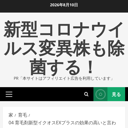
コ
2026年8月10日
ン
新型コロナウイ
テ
ン
ツ
ルス変異株も除
に
ス
菌する！
キ
ッ
プ
PR「本サイトはアフィリエイト広告を利用しています」
し
ま
見る
す
プ
ラ
イ
家
育毛
マ
04 育毛剤新型イクオスEXプラスの効果の高いと言わ
リ