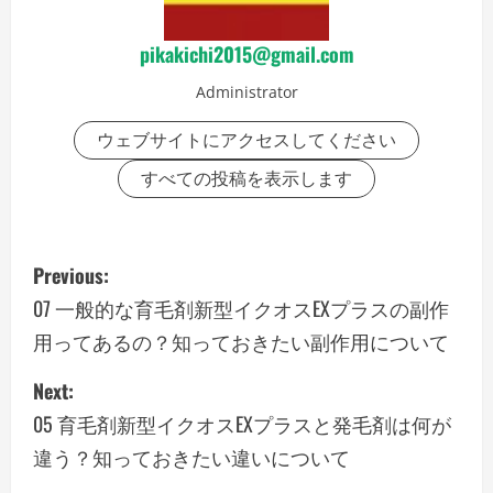
pikakichi2015@gmail.com
Administrator
ウェブサイトにアクセスしてください
すべての投稿を表示します
P
Previous:
o
07 一般的な育毛剤新型イクオスEXプラスの副作
用ってあるの？知っておきたい副作用について
s
Next:
t
05 育毛剤新型イクオスEXプラスと発毛剤は何が
n
違う？知っておきたい違いについて