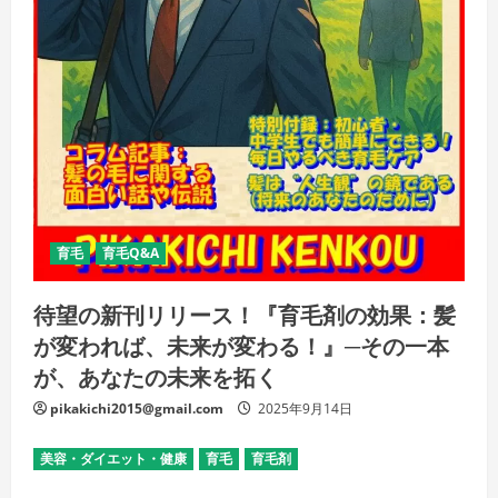
育毛
育毛Q&A
待望の新刊リリース！『育毛剤の効果：髪
が変われば、未来が変わる！』─その一本
が、あなたの未来を拓く
pikakichi2015@gmail.com
2025年9月14日
美容・ダイエット・健康
育毛
育毛剤