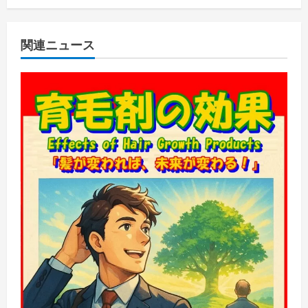
a
v
関連ニュース
i
g
a
t
i
o
n