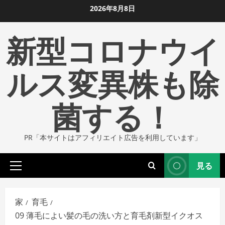
コ
2026年8月8日
ン
新型コロナウイ
テ
ン
ツ
ルス変異株も除
に
ス
菌する！
キ
ッ
プ
PR「本サイトはアフィリエイト広告を利用しています」
し
ま
見る
す
プ
ラ
イ
家
育毛
マ
09 薄毛によい髪の毛の洗い方と育毛剤新型イクオス
リ