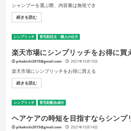
定
期
シャンプーを選ぶ際、内容量は無視でき
購
入
の
シ
続きを読む
ど
ン
ち
プ
ら
リ
を
ッ
シンプリッチ
選
育毛剤注文・購入の仕方
チ
ぶ
の
べ
内
楽天市場にシンプリッチをお得に買
き？
容
の
量
詳
は
pikakichi2015@gmail.com
細
2021年10月15日
ど
を
れ
ご
く
楽天市場にシンプリッチをお得に買える
覧
ら
く
い？
だ
の
楽
続きを読む
さ
詳
天
い
細
市
を
場
ご
に
シンプリッチ
覧
育毛剤配合成分
シ
く
ン
だ
プ
ヘアケアの時短を目指すならシンプ
さ
リ
い
ッ
チ
pikakichi2015@gmail.com
2021年10月14日
を