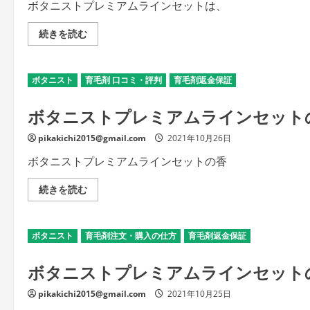
に
ボタニストプレミアムラインセットは、
知
っ
て
ボ
続きを読む
お
タ
き
ニ
た
ス
い
ト
ボタニスト
育毛剤 口コミ・評判
事
育毛剤返金保証
プ
ま
レ
と
ミ
ボタニストプレミアムラインセット
め
ア
の
ム
詳
ラ
pikakichi2015@gmail.com
細
2021年10月26日
イ
を
ン
ご
セ
ボタニストプレミアムラインセットの香
覧
ッ
く
ト
だ
の
ボ
続きを読む
さ
定
タ
い
期
ニ
便
ス
は
ト
ボタニスト
育毛剤注文・購入の仕方
ヘ
育毛剤返金保証
プ
ア
レ
バ
ミ
ボタニストプレミアムラインセット
ー
ア
ム
ム
も
ラ
pikakichi2015@gmail.com
手
2021年10月25日
イ
に
ン