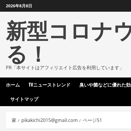
コ
2026年8月8日
ン
新型コロナ
テ
ン
ツ
る！
に
ス
キ
ッ
PR「本サイトはアフィリエイト広告を利用しています」
プ
し
ホーム
TVニューストレンド
臭いや菌などに優れた効
ま
す
サイトマップ
家
pikakichi2015@gmail.com
ページ51