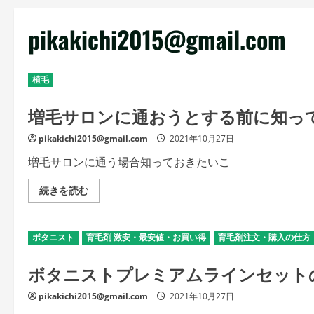
pikakichi2015@gmail.com
植毛
増毛サロンに通おうとする前に知っ
pikakichi2015@gmail.com
2021年10月27日
増毛サロンに通う場合知っておきたいこ
増
続きを読む
毛
サ
ロ
ン
ボタニスト
育毛剤 激安・最安値・お買い得
育毛剤注文・購入の仕方
に
通
お
ボタニストプレミアムラインセット
う
と
す
pikakichi2015@gmail.com
2021年10月27日
る
前