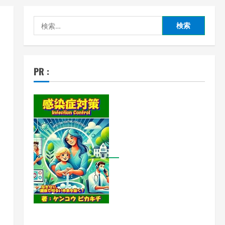
検
索:
PR :