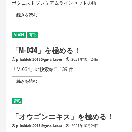
入
セ
ボタニストプレミアムラインセットの販
る
ッ
の
ト
詳
の
ボ
続きを読む
細
香
タ
を
り
ニ
ご
は
ス
覧
ど
ト
く
M-034
育毛
う
プ
だ
評
レ
さ
価
ミ
い
「M-034」を極める！
さ
ア
れ
ム
て
ラ
pikakichi2015@gmail.com
い
2021年10月24日
イ
る？
ン
の
セ
「M-034」の検索結果 139 件
詳
ッ
細
ト
を
の
「M-
続きを読む
ご
販
034」
覧
売
を
く
店
極
だ
は？
め
さ
育毛
の
る！
い
詳
の
細
詳
「オウゴンエキス」を極める！
を
細
ご
を
覧
ご
pikakichi2015@gmail.com
く
2021年10月24日
覧
だ
く