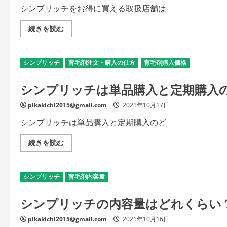
ご
も
シンプリッチをお得に買える取扱店舗は
覧
こ
く
だ
だ
わ
シ
続きを読む
さ
り
ン
い
た
プ
い
リ
な
ッ
シンプリッチ
ら
育毛剤注文・購入の仕方
育毛剤購入価格
チ
シ
を
ン
お
シンプリッチは単品購入と定期購入
プ
得
リ
に
ッ
買
pikakichi2015@gmail.com
チ
2021年10月17日
え
の
る
詳
取
シンプリッチは単品購入と定期購入のど
細
扱
を
店
ご
舗
シ
続きを読む
覧
は？
ン
く
の
プ
だ
詳
リ
さ
細
ッ
い
シンプリッチ
を
育毛剤内容量
チ
ご
は
覧
単
シンプリッチの内容量はどれくらい
く
品
だ
購
さ
入
pikakichi2015@gmail.com
い
2021年10月16日
と