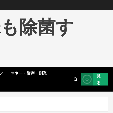
株も除菌す
フ
マネー・資産・副業
見
る