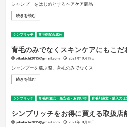
セ
シャンプーをはじめとするヘアケア商品
ッ
ト
は
シ
続きを読む
男
ン
性
プ
で
リ
も
ッ
シンプリッチ
使
育毛剤配合成分
チ
え
の
る
通
育毛のみでなくスキンケアにもこだ
商
販
品
は
な
休
pikakichi2015@gmail.com
の
2021年10月19日
止
か？
し
の
た
シャンプーを選ぶ際、育毛のみでなくス
詳
い
細
と
を
き
育
続きを読む
ご
も
毛
覧
安
の
く
心
み
だ
の
で
さ
シンプリッチ
シ
育毛剤 激安・最安値・お買い得
育毛剤注文・購入の仕
な
い
ス
く
テ
ス
シンプリッチをお得に買える取扱店
ム
キ
の
ン
詳
ケ
pikakichi2015@gmail.com
細
2021年10月18日
ア
を
に