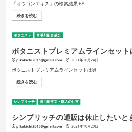
さ
だ
「オウゴンエキス」の検索結果 68
い
さ
い
「オ
続きを読む
ウ
ゴ
ン
エ
ボタニスト
育毛剤配合成分
キ
ス」
を
ボタニストプレミアムラインセット
極
め
る！
pikakichi2015@gmail.com
2021年10月24日
の
詳
細
ボタニストプレミアムラインセットは男
を
ご
覧
ボ
続きを読む
く
タ
だ
ニ
さ
ス
い
ト
シンプリッチ
育毛剤注文・購入の仕方
プ
レ
ミ
シンプリッチの通販は休止したいと
ア
ム
ラ
pikakichi2015@gmail.com
2021年10月20日
イ
ン