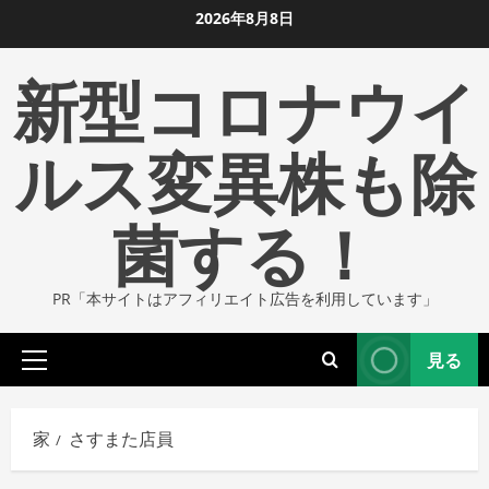
コ
2026年8月8日
ン
新型コロナウイ
テ
ン
ツ
ルス変異株も除
に
ス
菌する！
キ
ッ
プ
PR「本サイトはアフィリエイト広告を利用しています」
し
ま
見る
す
プ
ラ
イ
家
さすまた店員
マ
リ