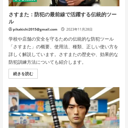
さすまた：防犯の最前線で活躍する伝統的ツー
ル
pikakichi2015@gmail.com
2023年11月28日
学校や店舗の安全を守るための伝統的な防犯ツール
「さすまた」の概要、使用法、種類、正しい使い方を
詳しく解説しています。さすまたの歴史や、効果的な
防犯訓練方法についても紹介します。
さ
続きを読む
す
ま
た：
防
犯
の
最
前
線
で
活
躍
す