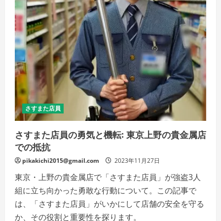
る
伝
統
的
ツ
ー
ル
の
詳
細
を
ご
覧
く
だ
さ
さすまた店員
い
さすまた店員の勇気と機転: 東京上野の貴金属店
での抵抗
pikakichi2015@gmail.com
2023年11月27日
東京・上野の貴金属店で「さすまた店員」が強盗3人
組に立ち向かった勇敢な行動について。この記事で
は、「さすまた店員」がいかにして店舗の安全を守る
か、その役割と重要性を探ります。