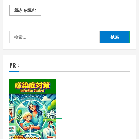
さ
続きを読む
す
ま
た
店
員
検
の
勇
索:
気
と
機
転:
東
PR :
京
上
野
の
貴
金
属
店
で
の
抵
抗
の
詳
細
を
ご