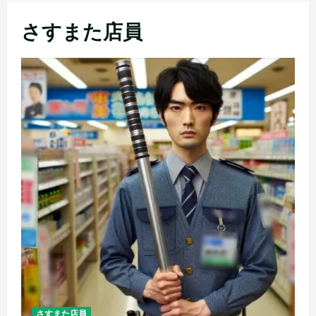
メ
さすまた店員
ニ
ュ
ー
さすまた店員