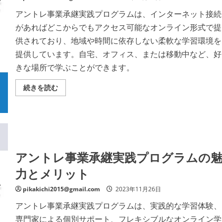
ン
く
ト
だ
アントレ事業承継実践プログラムは、インターネット接続
レ
さ
事
い
があればどこからでもアクセス可能なオンライン形式で提
業
承
供されており、地域や時間に依存しない柔軟な学習環境を
継
実
提供しています。自宅、オフィス、または移動中など、好
践
プ
きな場所で学ぶことができます。
ロ
グ
ラ
ど
続きを読む
ム
こ
の
で
参
も
加
学
者
べ
コ
る
ミ
自
ュ
由
ニ
–
アントレ事業承継実践プログラムの
テ
ア
ィ
ン
の
力とメリット
ト
詳
レ
細
事
を
pikakichi2015@gmail.com
2023年11月26日
業
ご
承
覧
アントレ事業承継実践プログラムは、実践的な学習体験、
継
く
実
だ
専門家による個別サポート、フレキシブルなオンライン学
践