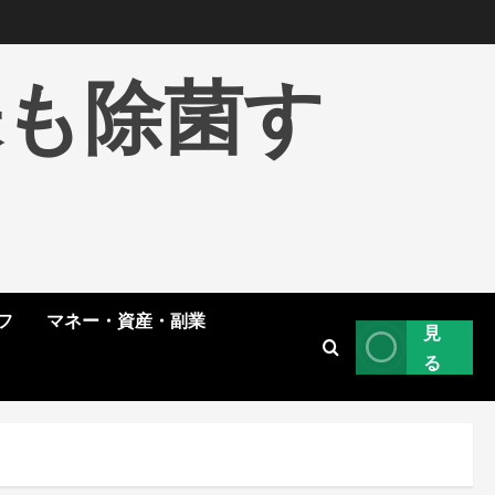
株も除菌す
フ
マネー・資産・副業
見
る