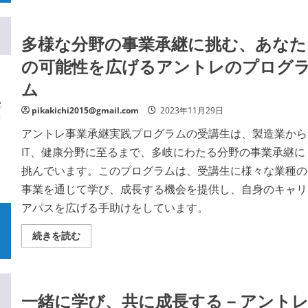
か
ら
事
業
多様な分野の事業承継に挑む、あなた
承
継
の可能性を広げるアントレのプログ
の
プ
ム
ロ
へ
–
pikakichi2015@gmail.com
2023年11月29日
誰
で
も
アントレ事業承継実践プログラムの受講生は、製造業から
ス
IT、健康分野に至るまで、多岐にわたる分野の事業承継に
テ
ッ
挑んでいます。このプログラムは、受講生に様々な業種の
プ
バ
事業を通じて学び、成長する機会を提供し、自身のキャリ
イ
ス
アパスを広げる手助けをしています。
テ
ッ
プ
多
続きを読む
で
様
学
な
べ
分
る
野
ア
の
ン
事
一緒に学び、共に成長する – アント
ト
業
レ