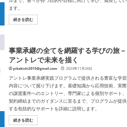
ルまで、各々が持つ目的や目標に向けて学び、成長してい
を
ご
ます。
覧
く
だ
多
続きを読む
さ
彩
い
な
参
加
者
が
集
事業承継の全てを網羅する学びの旅 –
う
舞
アントレで未来を描く
台
–
ア
pikakichi2015@gmail.com
2023年11月24日
ン
ト
アントレ事業承継実践プログラムで提供される豊富な学習
レ
事
内容について掘り下げます。基礎知識から応用技術、実際
業
承
の譲渡案件へのエントリー、専門家による個別サポート、
継
実
契約締結までのガイダンスに至るまで、プログラムが提供
践
プ
する包括的なサポートを詳細に説明します。
ロ
グ
ラ
事
続きを読む
ム
業
で