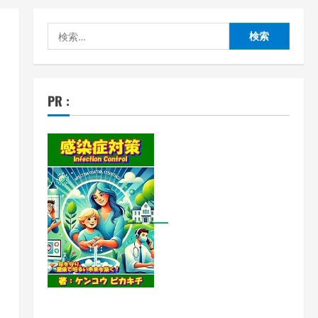
検
索:
PR :