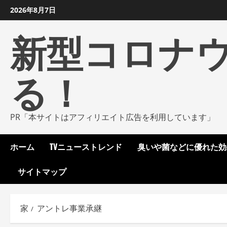
コ
2026年8月7日
ン
新型コロナ
テ
ン
ツ
る！
に
ス
キ
ッ
PR「本サイトはアフィリエイト広告を利用しています」
プ
し
ホーム
TVニューストレンド
臭いや菌などに優れた効
ま
す
サイトマップ
家
アントレ事業承継