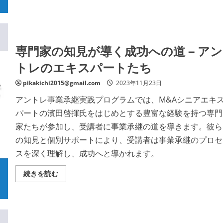
承
新
継
た
の
な
全
未
て
来
を
を
網
専門家の知見が導く成功への道 – アン
切
羅
り
す
開
トレのエキスパートたち
る
く
学
の
び
詳
pikakichi2015@gmail.com
2023年11月23日
の
細
旅
を
–
アントレ事業承継実践プログラムでは、M&Aシニアエキ
ご
ア
覧
パートの濱田啓揮氏をはじめとする豊富な経験を持つ専門
ン
く
ト
だ
家たちが参加し、受講者に事業承継の道を導きます。彼ら
レ
さ
で
い
の知見と個別サポートにより、受講者は事業承継のプロセ
未
来
スを深く理解し、成功へと導かれます。
を
描
く
専
続きを読む
の
門
詳
家
細
の
を
知
ご
見
覧
が
く
導