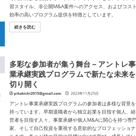
さ
プ
い
習スタイル、非公開M&A案件へのアクセス、およびコス
ロ
グ
効率の高いプログラム提供を特徴としています。
ラ
ム
の
ア
続きを読む
柔
ン
軟
ト
な
レ
学
事
習
業
環
承
境
継
の
実
多彩な参加者が集う舞台 – アントレ事
詳
践
細
プ
を
業承継実践プログラムで新たな未来を
ロ
ご
グ
覧
切り開く
ラ
く
ム
だ
の
さ
pikakichi2015@gmail.com
2023年11月25日
魅
い
力
と
アントレ事業承継実践プログラムの参加者は多様な背景を
メ
持っています。早期退職者から独立起業を目指す個人、経
リ
ッ
営者を目指す人々、事業承継や個人M&Aに関心を持つ専
ト
の
家、そして自己投資を重視する意欲的なプロフェッショナ
詳
細