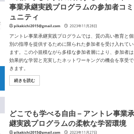
承
の
事業承継実践プログラムの参加者コミ
継
プ
に
ロ
ュニティ
挑
グ
む、
ラ
あ
ム
pikakichi2015@gmail.com
2023年11月28日
な
の
た
詳
の
アントレ事業承継実践プログラムでは、質の高い教育と個
細
可
を
別の指導を提供するために限られた参加者を受け入れてい
能
ご
性
覧
ます。この小規模ながら多様な参加者層により、参加者は
を
く
広
だ
効果的な学習と充実したネットワーキングの機会を享受で
げ
さ
る
い
きます。
ア
ン
ト
一
続きを読む
レ
緒
の
に
プ
学
ロ
び、
グ
共
ラ
に
ム
成
どこでも学べる自由 – アントレ事業
の
長
詳
す
細
継実践プログラムの柔軟な学習環境
る
を
–
ご
ア
覧
pikakichi2015@gmail.com
2023年11月27日