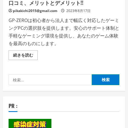
口コミ、メリットとデメリット!!
pikakichi2015@gmail.com
2023年8月17日
GP-ZEROは初心者から法人まで幅広く対応したゲーミ
ングPCの選択肢を提供します。安心のサポート体制と
手軽なゲーミング環境を提供し、あなたのゲーム体験
を最高のものにします。
GP-
続きを読む
ZERO
【徹
底
解
説】
検
評
判、
索:
良
い
口
コ
ミ、
PR :
悪
い
口
コ
ミ、
メ