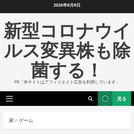
コ
2026年8月8日
ン
新型コロナウイ
テ
ン
ツ
ルス変異株も除
に
ス
菌する！
キ
ッ
プ
PR「本サイトはアフィリエイト広告を利用しています」
し
ま
見る
す
プ
ラ
イ
家
ゲーム
マ
リ