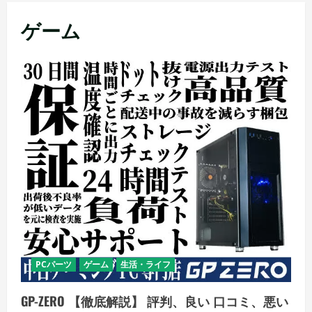
メ
ゲーム
ニ
ュ
ー
PCパーツ
ゲーム
生活・ライフ
GP-ZERO 【徹底解説】 評判、良い 口コミ、悪い