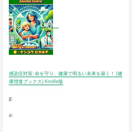
リ
ッ
ト
と
デ
メ
リ
ッ
ト!!
の
詳
細
を
ご
覧
く
だ
感染症対策: 命を守り、健康で明るい未来を築く！ (健
さ
い
康増進ブックス) Kindle版
g:
a: