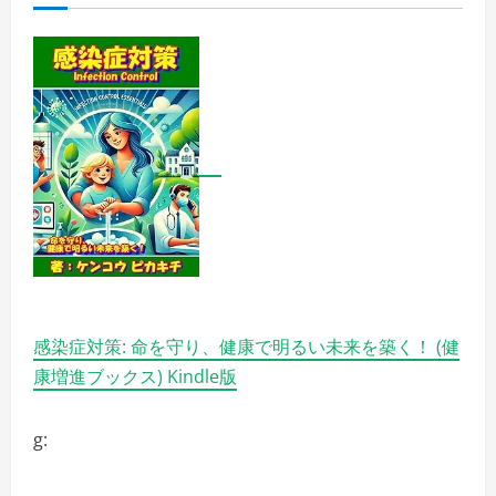
元
通
訳
の
裏
切
り
と
経
済
的
混
乱
の
渦
中
の
詳
細
を
ご
覧
感染症対策: 命を守り、健康で明るい未来を築く！ (健
く
だ
康増進ブックス) Kindle版
さ
い
g: