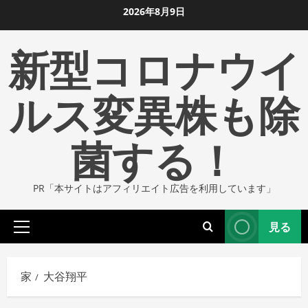
コ
2026年8月9日
ン
新型コロナウイ
テ
ン
ツ
ルス変異株も除
に
ス
菌する！
キ
ッ
プ
PR「本サイトはアフィリエイト広告を利用しています」
し
ま
見る
す
プ
ラ
イ
家
大谷翔平
マ
リ