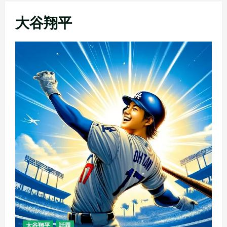
メ
大谷翔平
ニ
ュ
ー
大谷翔平
話題