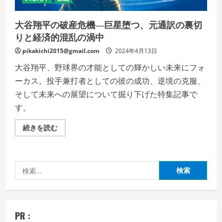
大谷翔平の破産危機―巨星堕つ、元通訳の裏切
りと経済的混乱の渦中
pikakichi2015@gmail.com
2024年4月13日
大谷翔平、野球界の才能としての輝かしい未来にフォ
ーカス。投手兼打者としての彼の成功、逆境の克服、
そして未来への展望について掘り下げた特集記事で
す。
大
続きを読む
谷
翔
平
の
破
検
産
危
索:
機
―
巨
星
堕
PR :
つ、