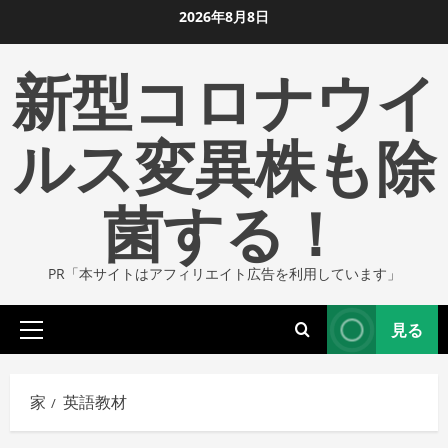
コ
2026年8月8日
ン
新型コロナウイ
テ
ン
ツ
ルス変異株も除
に
ス
菌する！
キ
ッ
プ
PR「本サイトはアフィリエイト広告を利用しています」
し
ま
見る
す
プ
ラ
イ
家
英語教材
マ
リ