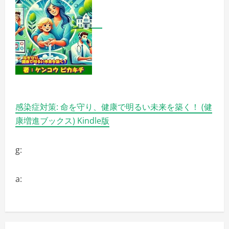
学
的
メ
ソ
ッ
ド
で
英
語
脳
を
作
る
完
感染症対策: 命を守り、健康で明るい未来を築く！ (健
全
ガ
康増進ブックス) Kindle版
イ
ド
の
詳
g:
細
を
ご
覧
く
a:
だ
さ
い