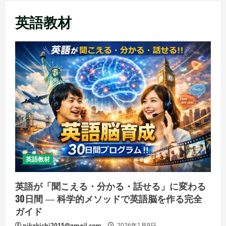
メ
英語教材
ニ
ュ
ー
英語教材
英語が「聞こえる・分かる・話せる」に変わる
30日間 ― 科学的メソッドで英語脳を作る完全
ガイド
pikakichi2015@gmail.com
2026年1月9日