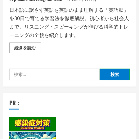
日本語に訳さず英語を英語のまま理解する「英語脳」
を30日で育てる学習法を徹底解説。初心者から社会人
まで、リスニング・スピーキングが伸びる科学的トレ
ーニングの全貌を紹介します。
英
続きを読む
語
が
「聞
こ
え
検
る・
分
索:
か
る・
話
せ
る」
PR :
に
変
わ
る
30
日
間
―
科