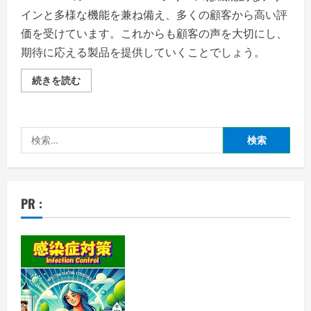
インと多様な機能を兼ね備え、多くの顧客から高い評
価を受けています。これからも顧客の声を大切にし、
期待に応える製品を提供していくことでしょう。
SIMCLEAR
続きを読む
(シ
ム
ク
リ
ア)
検
口
コ
索:
ミ！
TSUNAGU
BAG
の
魅
PR :
力
と
は？
の
詳
細
を
ご
覧
く
だ