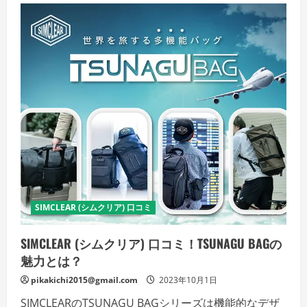
リ
ア)
口
コ
ミ！
ト
ラ
ベ
ラ
ー
に
お
す
す
め
の
バ
ッ
ク
パ
ッ
SIMCLEAR (シムクリア) 口コミ
ク
の
詳
細
SIMCLEAR (シムクリア) 口コミ！TSUNAGU BAGの
を
ご
魅力とは？
覧
く
pikakichi2015@gmail.com
2023年10月1日
だ
さ
SIMCLEARのTSUNAGU BAGシリーズは機能的なデザ
い