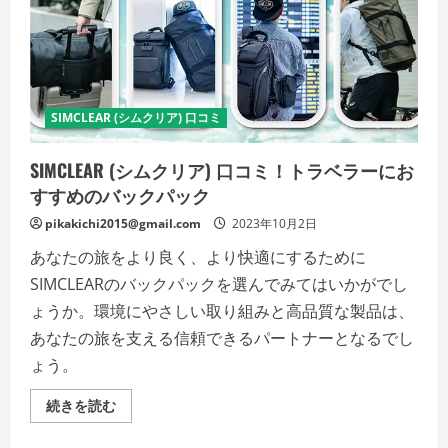
ン
バ
ッ
グ
の
実
力
を
SIMCLEAR (シムクリア) 口コミ
チ
ェ
ッ
ク
SIMCLEAR (シムクリア) 口コミ！トラベラーにお
の
詳
すすめのバックパック
細
を
pikakichi2015@gmail.com
2023年10月2日
ご
覧
あなたの旅をより良く、より快適にするために
く
だ
SIMCLEARのバックパックを選んでみてはいかがでし
さ
い
ょうか。環境にやさしい取り組みと高品質な製品は、
あなたの旅を支える信頼できるパートナーとなるでし
ょう。
SIMCLEAR
続きを読む
(シ
ム
ク