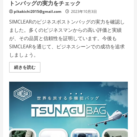
トンバッグの実力をチェック
pikakichi2015@gmail.com
2023年10月3日
SIMCLEARのビジネスボストンバッグの実力を確認し
ました。多くのビジネスマンからの高い評価と実績
が、その品質と信頼性を証明しています。今後も
SIMCLEARを通じて、ビジネスシーンでの成功を追求
しましょう。
SIMCLEAR
続きを読む
(シ
ム
ク
リ
ア)
の
口
コ
ミ！
ビ
ジ
ネ
ス
ボ
ス
ト