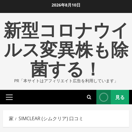
コ
2026年8月10日
ン
新型コロナウイ
テ
ン
ツ
ルス変異株も除
に
ス
菌する！
キ
ッ
プ
PR「本サイトはアフィリエイト広告を利用しています」
し
ま
見る
す
プ
ラ
イ
家
SIMCLEAR (シムクリア) 口コミ
マ
リ