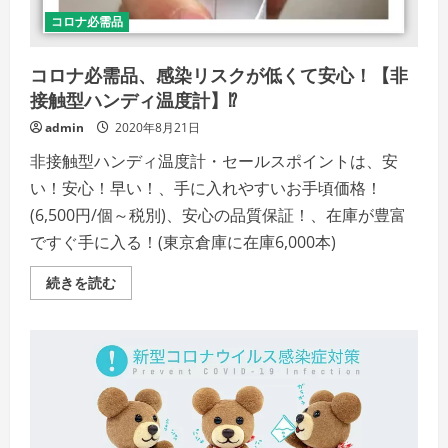
器
／
コロナ必需品
紙
幣
消
コロナ必需品、感染リスクが低くて安心！【非
毒
器】
接触型ハンディ温度計】⁉
の
詳
admin
2020年8月21日
細
を
ご
非接触型ハンディ温度計・セールスポイントは、安
覧
い！安心！早い！、手に入れやすいお手頃価格！
く
だ
(6,500円/個～税別)、安心の品質保証！、在庫が豊富
さ
い
ですぐ手に入る！(東京倉庫に在庫6,000本)
コ
続きを読む
ロ
ナ
必
需
品、
感
染
リ
ス
ク
が