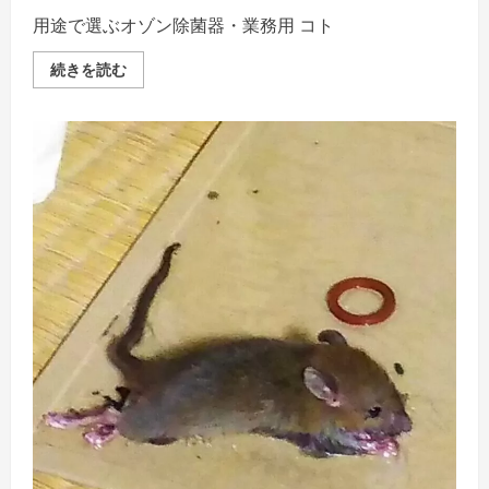
台
用途で選ぶオゾン除菌器・業務用 コト
除
菌
器
オ
続きを読む
は？
ゾ
の
ン
詳
除
細
菌
を
効
ご
果
覧
の
く
業
だ
務
さ
用
い
除
菌
器
を
選
ぶ
の
詳
細
を
ご
覧
く
だ
さ
い