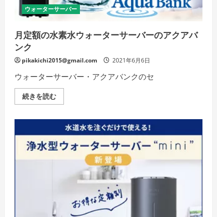
ウォーターサーバー
月定額の水素水ウォーターサーバーのアクアバ
ンク
pikakichi2015@gmail.com
2021年6月6日
ウォーターサーバー・アクアバンクのセ
月
続きを読む
定
額
の
水
素
水
ウ
ォ
ー
タ
ー
サ
ー
バ
ー
の
ア