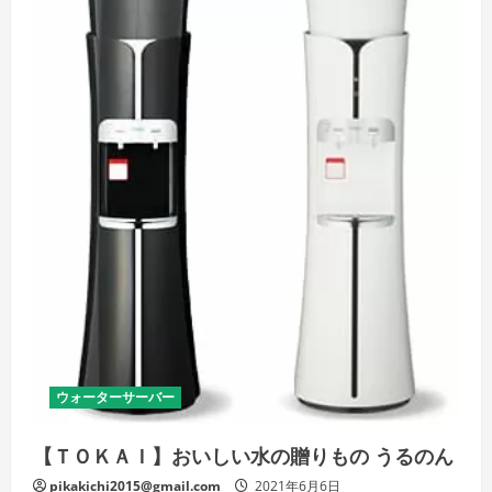
天
然
水
ウ
ォ
ー
タ
ー
サ
ー
バ
ー
【信
濃
湧
水】
の
詳
細
を
ご
覧
く
だ
さ
い
ウォーターサーバー
【ＴＯＫＡＩ】おいしい水の贈りもの うるのん
pikakichi2015@gmail.com
2021年6月6日