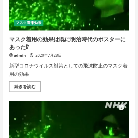
切
な
対
応
に
つ
マスク着用効果
い
て
の
マスク着用の効果は既に明治時代のポスターに
詳
細
あった⁉
を
ご
admin
2020年7月28日
覧
く
だ
新型コロナウイルス対策としての飛沫防止のマスク着
さ
い
用の効果
マ
続きを読む
ス
ク
着
用
の
効
果
は
既
に
明
治