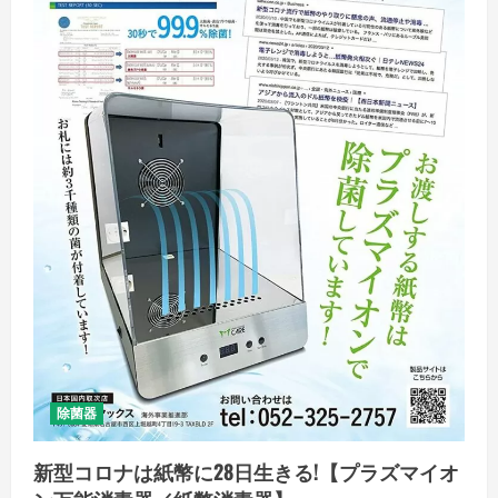
除
に
は
捕
獲
用
粘
着
シ
ー
ト
が
お
す
す
め
の
詳
細
を
ご
覧
く
だ
さ
い
除菌器
新型コロナは紙幣に28日生きる!【プラズマイオ