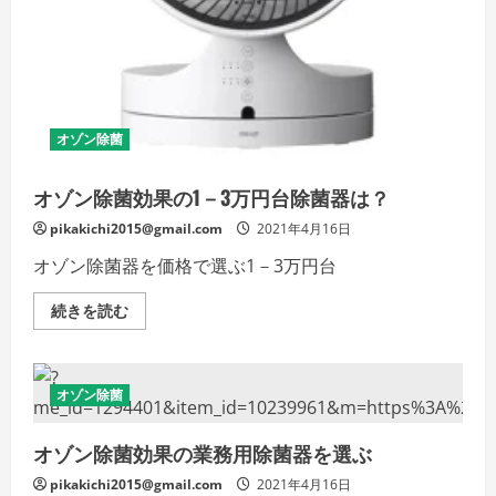
ご
覧
く
だ
さ
い
オゾン除菌
オゾン除菌効果の1－3万円台除菌器は？
pikakichi2015@gmail.com
2021年4月16日
オゾン除菌器を価格で選ぶ1－3万円台
オ
続きを読む
ゾ
ン
除
菌
効
オゾン除菌
果
の
1
オゾン除菌効果の業務用除菌器を選ぶ
－
3
万
pikakichi2015@gmail.com
2021年4月16日
円