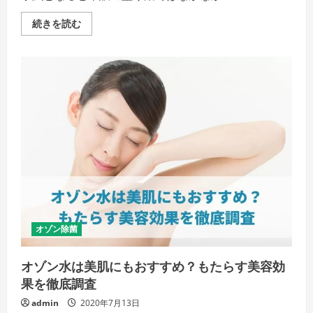
く
だ
お
続きを読む
さ
風
い
呂
場
で
の
水
虫
対
策
と
し
て
オ
ゾ
ン
水
を
使
う
方
法
オゾン除菌
を
ア
ド
オゾン水は美肌にもおすすめ？もたらす美容効
バ
イ
果を徹底調査
ス
の
admin
2020年7月13日
詳