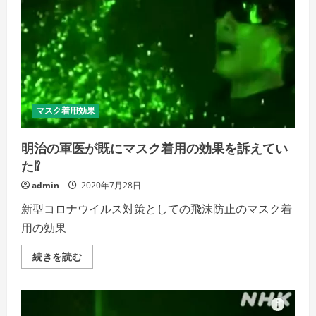
ク
着
用
の
効
果
は
明
治
時
代
マスク着用効果
か
ら⁉
の
明治の軍医が既にマスク着用の効果を訴えてい
詳
細
た⁉
を
ご
admin
2020年7月28日
覧
く
だ
新型コロナウイルス対策としての飛沫防止のマスク着
さ
い
用の効果
明
続きを読む
治
の
軍
医
が
既