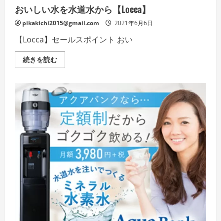
い
おいしい水を水道水から【Locca】
pikakichi2015@gmail.com
2021年6月6日
【Locca】セールスポイント おい
お
続きを読む
い
し
い
水
を
水
道
水
か
ら
【Locca】
の
詳
細
を
ご
覧
く
だ
さ
い