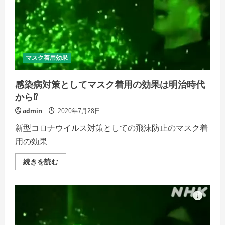
時
代
の
ポ
ス
タ
ー
に
マスク着用効果
あ
っ
た⁉
感染病対策としてマスク着用の効果は明治時代
の
詳
から⁉
細
を
admin
2020年7月28日
ご
覧
く
新型コロナウイルス対策としての飛沫防止のマスク着
だ
さ
用の効果
い
感
続きを読む
染
病
対
策
と
し
て
マ
ス