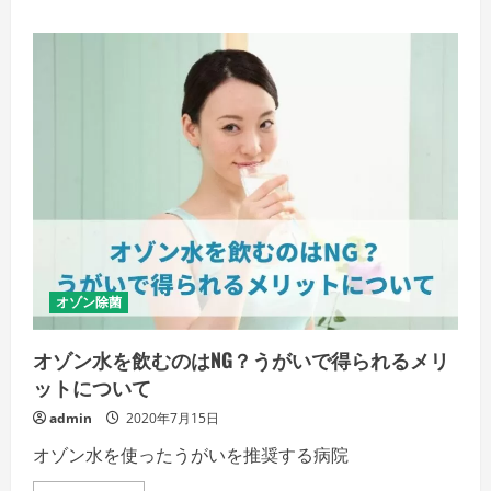
ト
ケ
ア
や
毎
日
の
衛
生
管
理
に
便
利
な
シ
ャ
ワ
ー
付
オゾン除菌
き
オ
ゾ
オゾン水を飲むのはNG？うがいで得られるメリ
ン
水
ットについて
発
生
admin
2020年7月15日
器
の
オゾン水を使ったうがいを推奨する病院
特
徴
の