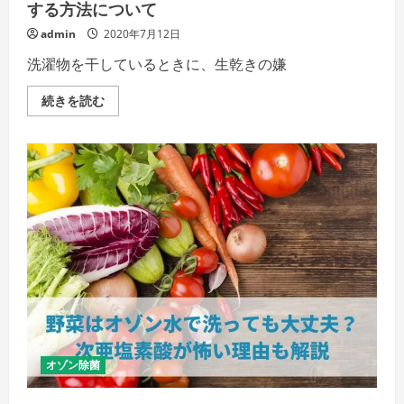
の？
する方法について
の
詳
admin
2020年7月12日
細
を
洗濯物を干しているときに、生乾きの嫌
ご
覧
く
洗
続きを読む
だ
濯
さ
物
い
の
生
乾
き
の
嫌
な
に
お
い
を
オ
ゾ
ン
水
で
除
去
す
オゾン除菌
る
方
法