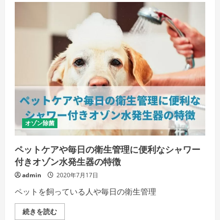
用
の
効
果
は
明
治
か
ら
の
日
本
の
歴
史
が
証
明
オゾン除菌
す
る⁉
の
ペットケアや毎日の衛生管理に便利なシャワー
詳
細
付きオゾン水発生器の特徴
を
ご
admin
2020年7月17日
覧
く
ペットを飼っている人や毎日の衛生管理
だ
さ
い
ペ
続きを読む
ッ