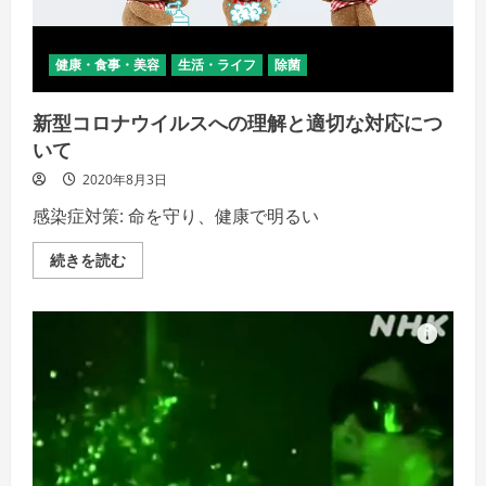
低
く
て
安
心！
健康・食事・美容
生活・ライフ
除菌
【非
接
触
新型コロナウイルスへの理解と適切な対応につ
型
ハ
いて
ン
デ
2020年8月3日
ィ
温
度
感染症対策: 命を守り、健康で明るい
計】⁉
の
新
詳
続きを読む
型
細
コ
を
ロ
ご
ナ
覧
ウ
く
イ
だ
ル
さ
ス
い
へ
の
理
解
と
適