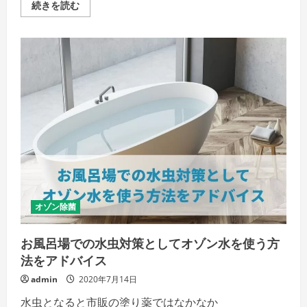
オ
続きを読む
詳
ゾ
細
ン
を
水
ご
を
覧
飲
く
む
だ
の
さ
は
い
NG？
う
が
い
で
得
ら
れ
る
メ
リ
ッ
ト
オゾン除菌
に
つ
い
お風呂場での水虫対策としてオゾン水を使う方
て
の
法をアドバイス
詳
細
admin
2020年7月14日
を
ご
水虫となると市販の塗り薬ではなかなか
覧