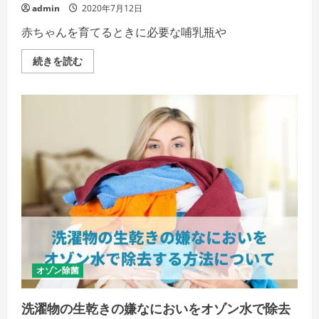
細
admin
2020年7月12日
を
ご
赤ちゃんを育てるときに必要な哺乳瓶や
覧
く
だ
赤
続きを読む
さ
ち
い
ゃ
ん
の
哺
乳
瓶
や
お
も
ち
ゃ
類
の
除
菌
に
オ
ゾ
ン
水
オゾン除菌
は
使
え
洗濯物の生乾きの嫌なにおいをオゾン水で除去
る