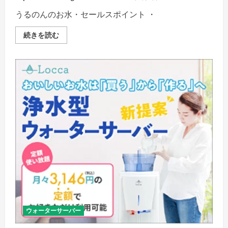
うるのんのお水・セールスポイント ・
【Ｔ
続きを読む
Ｏ
Ｋ
Ａ
Ｉ】
お
い
し
い
水
の
贈
り
も
の
う
る
の
ん
の
詳
細
を
ご
覧
ウォーターサーバー
く
だ
さ