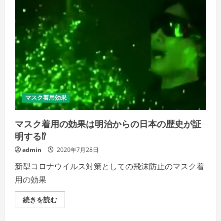
に
マ
ス
ク
着
用
の
効
果
を
訴
え
て
い
マスク着用効果
た⁉
の
詳
マスク着用の効果は明治からの日本の歴史が証
細
を
明する⁉
ご
覧
admin
2020年7月28日
く
だ
さ
新型コロナウイルス対策としての飛沫防止のマスク着
い
用の効果
マ
続きを読む
ス
ク
着