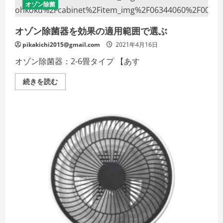
宅
オゾン除菌
で
使
う
オゾン除菌器を効果の適用範囲で選ぶ
時
の
使
pikakichi2015@gmail.com
2021年4月16日
用
上
オゾン除菌器：2-6畳タイプ 【あす
の
注
意
オ
続きを読む
点
ゾ
を
ン
説
除
明
菌
し
器
ま
を
す
効
の
果
詳
の
細
適
を
用
ご
範
覧
囲
く
で
だ
選
さ
ぶ
い
の
詳
細
を