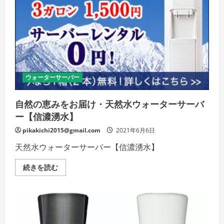
命
水・
富
士
山
の
天
然
水
を
お
ウォーターサーバー
届
け
し
ま
自然の恵みをお届け・天然水ウォーターサーバ
す】
の
ー【信濃湧水】
詳
細
pikakichi2015@gmail.com
2021年6月6日
を
ご
天然水ウォーターサーバー【信濃湧水】
覧
く
だ
自
続きを読む
さ
然
い
の
恵
み
を
お
届
け・