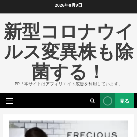
コ
2026年8月9日
ン
新型コロナウイ
テ
ン
ツ
ルス変異株も除
に
ス
菌する！
キ
ッ
プ
PR「本サイトはアフィリエイト広告を利用しています」
し
ま
見る
す
プ
ラ
イ
マ
リ