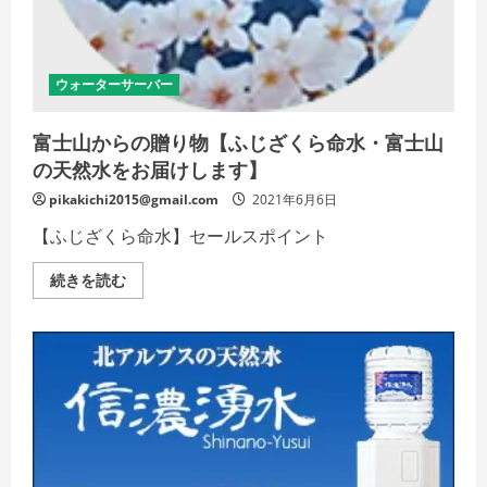
放
題
☆
彡
の
詳
ウォーターサーバー
細
を
ご
富士山からの贈り物【ふじざくら命水・富士山
覧
く
の天然水をお届けします】
だ
さ
pikakichi2015@gmail.com
2021年6月6日
い
【ふじざくら命水】セールスポイント
富
続きを読む
士
山
か
ら
の
贈
り
物
【ふ
じ
ざ
く
ら