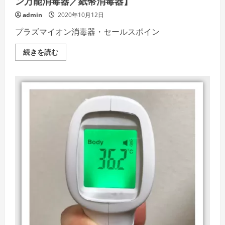
ン万能消毒器／紙幣消毒器】
admin
2020年10月12日
プラズマイオン消毒器・セールスポイン
新
続きを読む
型
コ
ロ
ナ
は
紙
幣
に
28
日
生
き
る!
【プ
ラ
ズ
マ
イ
オ
ン
万
能
消
毒