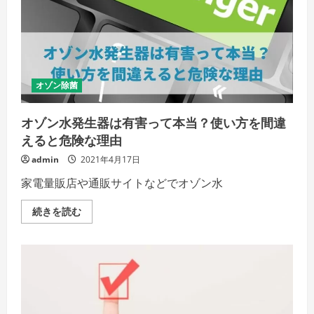
タ
ー
サ
ー
バ
ー
「every
frecious（エ
ブ
オゾン除菌
リ
ィ
フ
オゾン水発生器は有害って本当？使い方を間違
レ
シ
えると危険な理由
ャ
ス）」
admin
2021年4月17日
の
詳
家電量販店や通販サイトなどでオゾン水
細
を
ご
オ
続きを読む
覧
ゾ
く
ン
だ
水
さ
発
い
生
器
は
有
害
っ