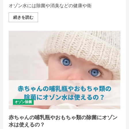
細
オゾン水には除菌や消臭などの健康や衛
を
ご
覧
オ
続きを読む
く
ゾ
だ
ン
さ
水
い
は
美
肌
に
も
お
す
す
め？
も
た
ら
す
美
容
効
果
を
オゾン除菌
徹
底
調
赤ちゃんの哺乳瓶やおもちゃ類の除菌にオゾン
査
の
水は使えるの？
詳