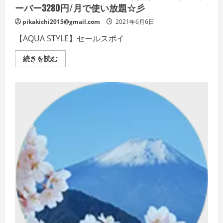
詳
ーバー3280円/月で使い放題☆彡
細
を
pikakichi2015@gmail.com
2021年6月6日
ご
覧
【AQUA STYLE】セールスポイ
く
だ
さ
【AQUA
続きを読む
い
STYLE】
水
道
直
結・
定
額
制
ウ
ォ
ー
タ
ー
サ
ー
バ
ー
3280
円/
月
で
使
い