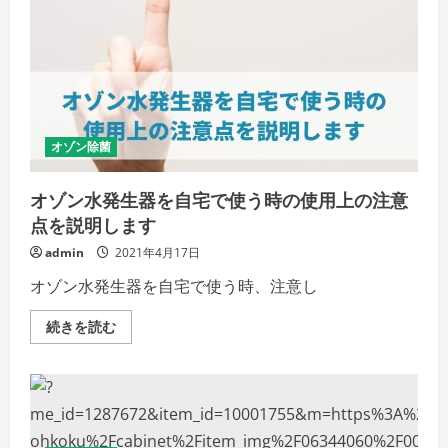
て
本
当？
使
い
方
を
間
違
え
る
オゾン除菌
と
危
険
オゾン水発生器を自宅で使う時の使用上の注意
な
理
点を説明します
由
の
admin
2021年4月17日
詳
細
オゾン水発生器を自宅で使う時、注意し
を
ご
覧
オ
続きを読む
く
ゾ
だ
ン
さ
水
い
発
生
器
を
自