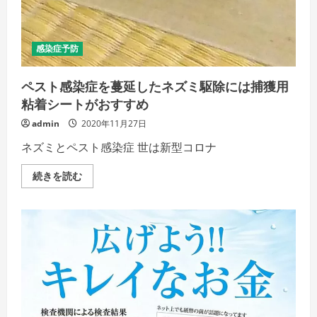
感染症予防
ペスト感染症を蔓延したネズミ駆除には捕獲用
粘着シートがおすすめ
admin
2020年11月27日
ネズミとペスト感染症 世は新型コロナ
ペ
続きを読む
ス
ト
感
染
症
を
蔓
延
し
た
ネ
ズ
ミ
駆