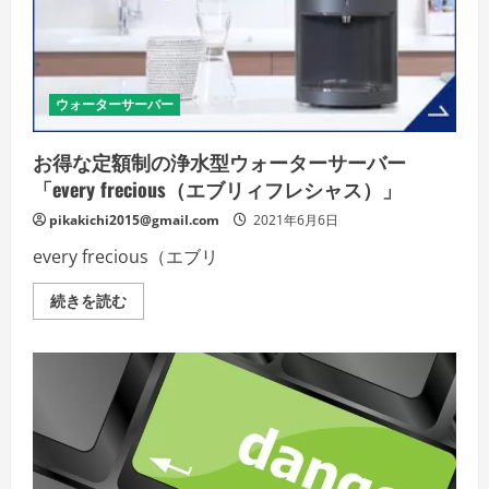
ク
ア
バ
ン
ク
の
詳
ウォーターサーバー
細
を
ご
覧
お得な定額制の浄水型ウォーターサーバー
く
だ
「every frecious（エブリィフレシャス）」
さ
い
pikakichi2015@gmail.com
2021年6月6日
every frecious（エブリ
お
続きを読む
得
な
定
額
制
の
浄
水
型
ウ
ォ
ー