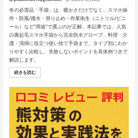
冬の必需品「手袋」は、暖かさだけでなく、スマホ操
作・防風/撥水・滑り止め・作業衛生（ニトリル/ビニ
ール）など“用途”で選ぶのが正解。本記事では、人気
の裏起毛スマホ手袋から完全防水グローブ、料理・介
護・清掃に役立つ使い捨て手袋まで、タイプ別にわか
りやすく比較し、失敗しないポイントを具体例つきで
解説します。
【最
続きを読む
新】
手
袋
の
選
び
方
完
全
ガ
イ
ド
｜
ス
マ