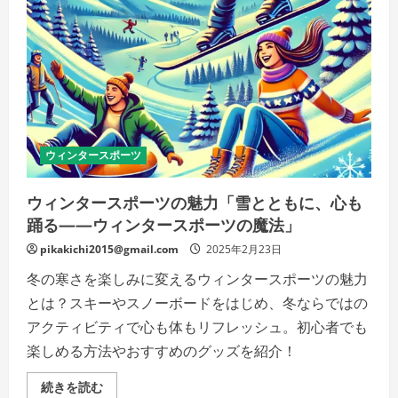
ウ
ト
ド
ア
ラ
ン
キ
ン
グ
TOP60
の
詳
細
ウィンタースポーツ
を
ご
覧
ウィンタースポーツの魅力「雪とともに、心も
く
だ
踊る——ウィンタースポーツの魔法」
さ
い
pikakichi2015@gmail.com
2025年2月23日
冬の寒さを楽しみに変えるウィンタースポーツの魅力
とは？スキーやスノーボードをはじめ、冬ならではの
アクティビティで心も体もリフレッシュ。初心者でも
楽しめる方法やおすすめのグッズを紹介！
ウ
続きを読む