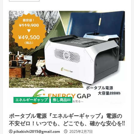
ィ
ン
タ
ー
ス
ポ
ー
ツ
の
魅
力
「雪
と
と
も
に、
心
も
踊
る
——
ウ
ィ
ン
エネルギーギャップ
推し商品III
タ
ー
ス
ポ
ポータブル電源『エネルギーギャップ』電源の
ー
ツ
不安ゼロ！いつでも、どこでも、確かな安心を!!
の
魔
pikakichi2015@gmail.com
2025年2月7日