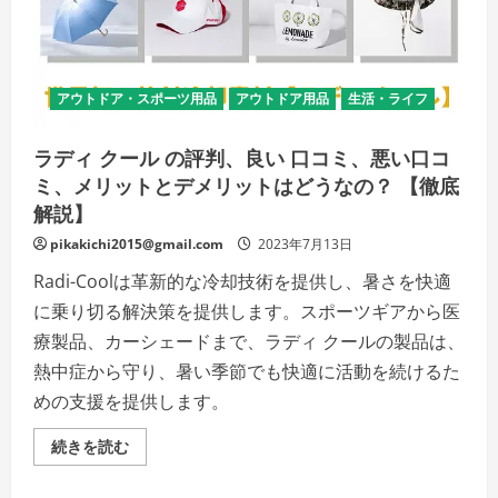
い
口
コ
ミ、
メ
リ
アウトドア・スポーツ用品
アウトドア用品
生活・ライフ
ッ
ト
と
デ
ラディ クール の評判、良い 口コミ、悪い口コ
メ
リ
ミ、メリットとデメリットはどうなの？ 【徹底
ッ
解説】
ト!!
【徹
底
pikakichi2015@gmail.com
2023年7月13日
解
説】
Radi-Coolは革新的な冷却技術を提供し、暑さを快適
の
詳
に乗り切る解決策を提供します。スポーツギアから医
細
を
療製品、カーシェードまで、ラディ クールの製品は、
ご
覧
熱中症から守り、暑い季節でも快適に活動を続けるた
く
だ
めの支援を提供します。
さ
い
ラ
続きを読む
デ
ィ
ク