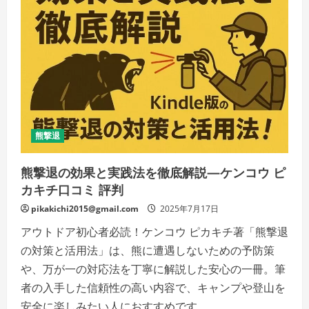
ホ
対
応・
防
寒・
撥
水・
作
業
用
（ニ
ト
リ
ル/
熊撃退
ビ
ニ
ー
熊撃退の効果と実践法を徹底解説—ケンコウ ピ
ル）
ま
カキチ口コミ 評判
で
目
pikakichi2015@gmail.com
的
2025年7月17日
別
に
アウトドア初心者必読！ケンコウ ピカキチ著「熊撃退
失
敗
の対策と活用法」は、熊に遭遇しないための予防策
し
な
や、万が一の対応法を丁寧に解説した安心の一冊。筆
い
者の入手した信頼性の高い内容で、キャンプや登山を
の
詳
安全に楽しみたい人におすすめです。
細