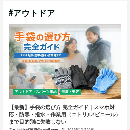
メ
#アウトドア
ニ
ュ
ー
アウトドア・スポーツ用品
健康・美容
【最新】手袋の選び方 完全ガイド｜スマホ対
応・防寒・撥水・作業用（ニトリル/ビニール）
まで目的別に失敗しない
pikakichi2015@gmail.com
2025年12月20日