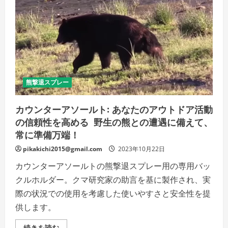
に
熊
ア
撃
ク
退
セ
ス
ス」
プ
の
レ
詳
ー
細
「ベ
を
ア
ご
ー
覧
ア
熊撃退スプレー
く
タ
だ
ッ
さ
ク」:
い
野
カウンターアソールト: あなたのアウトドア活動
外
の信頼性を高める 野生の熊との遭遇に備えて、
で
の
常に準備万端！
安
全
の
pikakichi2015@gmail.com
2023年10月22日
一
歩
カウンターアソールトの熊撃退スプレー用の専用バッ
先
へ
クルホルダー。クマ研究家の助言を基に製作され、実
の
詳
際の状況での使用を考慮した使いやすさと安全性を提
細
を
供します。
ご
覧
く
カ
続きを読む