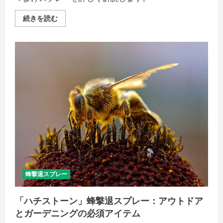
頼
を
手
POLICE
続きを読む
に
MAGNUM
入
熊
れ
撃
よ
退
う。
ス
の
プ
詳
レ
細
ー：
を
ツ
ご
キ
覧
ノ
く
ワ
だ
グ
さ
マ
い
専
用
の
信
頼
の
ク
マ
蜂撃退スプレー
よ
け
の
「ハチストーン」蜂撃退スプレー：アウトドア
詳
細
とガーデニングの必須アイテム
を
ご