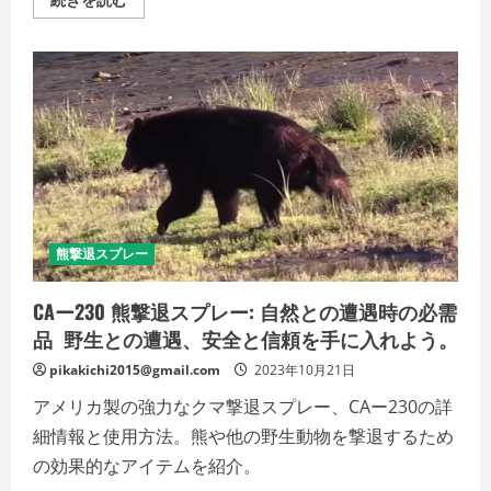
だ
ウ
さ
ン
い
タ
ー
ア
ソ
ー
ル
ト:
あ
な
た
の
ア
ウ
ト
熊撃退スプレー
ド
ア
活
動
CAー230 熊撃退スプレー: 自然との遭遇時の必需
の
品 野生との遭遇、安全と信頼を手に入れよう。
信
頼
性
pikakichi2015@gmail.com
2023年10月21日
を
高
アメリカ製の強力なクマ撃退スプレー、CAー230の詳
め
る
細情報と使用方法。熊や他の野生動物を撃退するため
野
生
の効果的なアイテムを紹介。
の
熊