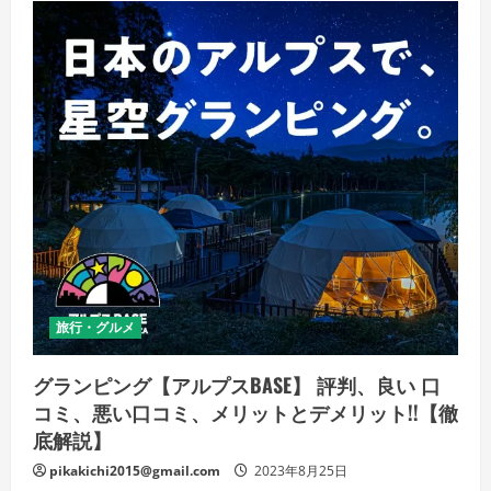
良
い
口
コ
ミ、
悪
い
口
コ
ミ、
メ
リ
ッ
ト
と
デ
メ
リ
ッ
ト
は
旅行・グルメ
ど
う
な
の？
グランピング【アルプスBASE】 評判、良い 口
【徹
底
コミ、悪い口コミ、メリットとデメリット!!【徹
解
底解説】
説】
の
詳
pikakichi2015@gmail.com
2023年8月25日
細