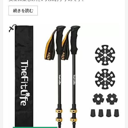
を
ご
熊
続きを読む
覧
撃
く
退
だ
の
さ
効
い
果
と
実
践
法
を
徹
底
解
説
—
ケ
ン
コ
ウ
ピ
カ
キ
チ
口
コ
ミ
評
判
の