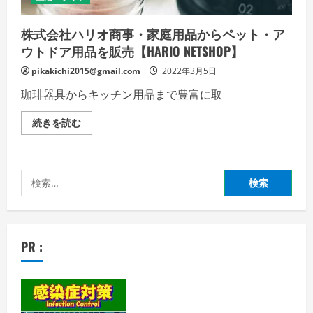
の
詳
細
を
株式会社ハリオ商事・家庭用品からペット・ア
ご
ウトドア用品を販売【HARIO NETSHOP】
覧
く
だ
pikakichi2015@gmail.com
2022年3月5日
さ
い
珈琲器具からキッチン用品まで豊富に取
株
続きを読む
式
会
社
ハ
リ
検
オ
商
索:
事・
家
庭
用
品
PR :
か
ら
ペ
ッ
ト・
ア
ウ