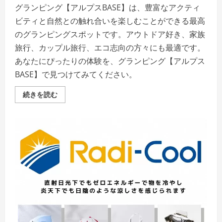
を
グランピング【アルプスBASE】は、豊富なアクティ
ご
覧
ビティと自然との触れ合いを楽しむことができる最高
く
だ
のグランピングスポットです。アウトドア好き、家族
さ
い
旅行、カップル旅行、エコ志向の方々にも最適です。
あなたにぴったりの体験を、グランピング【アルプス
BASE】で見つけてみてください。
グ
続きを読む
ラ
ン
ピ
ン
グ
【ア
ル
プ
ス
BASE】
評
判、
良
い
口
コ
ミ、
悪