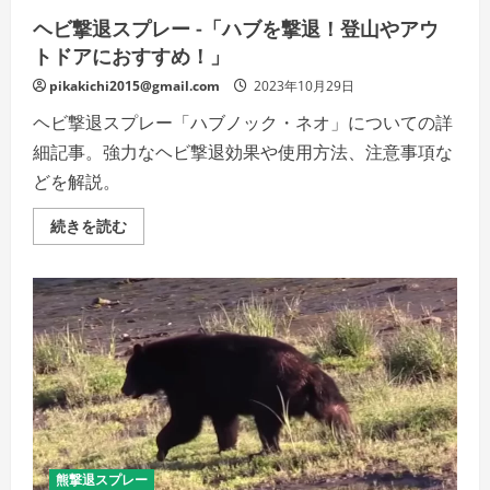
だ
ヘビ撃退スプレー -「ハブを撃退！登山やアウ
さ
い
トドアにおすすめ！」
pikakichi2015@gmail.com
2023年10月29日
ヘビ撃退スプレー「ハブノック・ネオ」についての詳
細記事。強力なヘビ撃退効果や使用方法、注意事項な
どを解説。
ヘ
続きを読む
ビ
撃
退
ス
プ
レ
ー
-
「ハ
ブ
を
撃
退！
登
山
や
熊撃退スプレー
ア