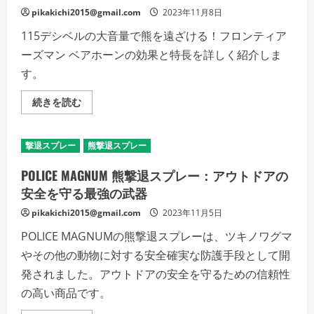
pikakichi2015@gmail.com
2023年11月8日
115デシベルの大音量で熊を遠ざける！フロンティア
ーズマン ベアホーンの効果と特長を詳しく紹介しま
す。
ベ
続きを読む
ア
ホ
ー
ン
撃退スプレー
熊撃退スプレー
モ
ン
ベ
POLICE MAGNUM 熊撃退スプレー：アウトドアの
ル
熊
安全を守る最強の武器
撃
退:
pikakichi2015@gmail.com
2023年11月5日
大
音
POLICE MAGNUMの熊撃退スプレーは、ツキノワグマ
量
で
やその他の動物に対する安全確実な防護手段として開
確
実
発されました。アウトドアの安全を守るための信頼性
な
安
の高い商品です。
全
対