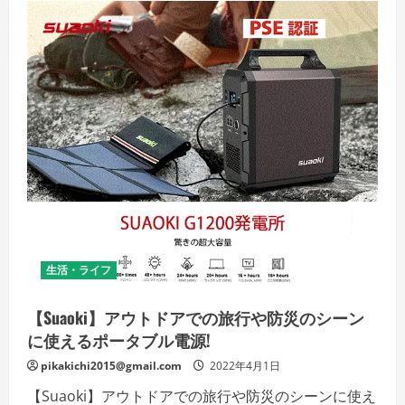
ー
ル
の
評
判、
良
い
口
コ
ミ、
悪
い
口
コ
ミ、
メ
リ
ッ
ト
と
デ
生活・ライフ
メ
リ
ッ
ト
【Suaoki】アウトドアでの旅行や防災のシーン
は
ど
に使えるポータブル電源!
う
な
pikakichi2015@gmail.com
2022年4月1日
の？
【徹
【Suaoki】アウトドアでの旅行や防災のシーンに使え
底