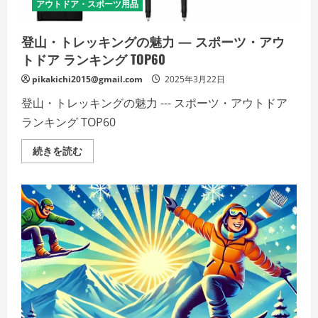
アウトドア・スポーツ用品
詳
細
を
ご
登山・トレッキングの魅力 — スポーツ・アウ
覧
く
トドア ランキング TOP60
だ
さ
pikakichi2015@gmail.com
2025年3月22日
い
登山・トレッキングの魅力 --- スポーツ・アウトドア
ランキング TOP60
登
続きを読む
山・
ト
レ
ッ
キ
ン
グ
の
魅
力
—
ス
ポ
ー
ツ・
ア