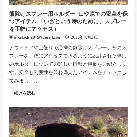
ウ
ト
ド
熊除けスプレー用ホルダー: 山や森での安全を保
ア
つアイテム 「いざという時のために、スプレー
に
お
を手軽にアクセス」
す
す
め！」
pikakichi2015@gmail.com
2023年10月24日
の
詳
アウトドアや山登りで必携の熊除けスプレー。そのス
細
を
プレーを手軽にアクセスできるように設計された専用
ご
覧
のホルダーについての詳しい情報と特長をご紹介しま
く
だ
す。安全と利便性を兼ね備えたアイテムをチェックし
さ
い
てみましょう。
熊
続きを読む
除
け
ス
プ
レ
ー
用
ホ
ル
ダ