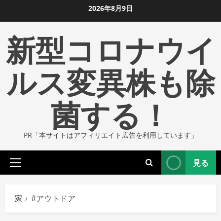
コ
2026年8月9日
ン
新型コロナウイ
テ
ン
ツ
ルス変異株も除
に
ス
菌する！
キ
ッ
プ
PR「本サイトはアフィリエイト広告を利用しています」
し
ま
見る
す
プ
ラ
イ
家
#アウトドア
マ
リ