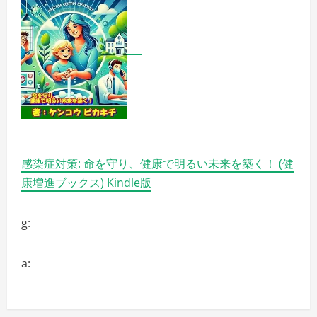
ト
ド
ア
用
品
を
販
売
【HARIO
NETSHOP】
の
詳
細
を
ご
覧
感染症対策: 命を守り、健康で明るい未来を築く！ (健
く
だ
康増進ブックス) Kindle版
さ
い
g:
a: