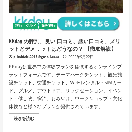
ガ
ー
デ
ニ
ン
グ
旅行・グルメ
海外旅行
の
必
須
ア
KKday の評判、良い 口コミ、悪い口コミ、メリ
イ
テ
ットとデメリットはどうなの？ 【徹底解説】
ム
の
pikakichi2015@gmail.com
2023年9月22日
詳
細
KKdayは世界中の体験プランを提供するオンラインプ
を
ご
ラットフォームです。テーマパークチケット、観光施
覧
く
設チケット、交通チケット、Wi-Fiレンタル・SIMカー
だ
さ
ド、グルメ、アウトドア、リラクゼーション、イベン
い
ト・催し物、宿泊、おみやげ、ワークショップ・文化
体験など様々なプランが提供されています。
KKday
続きを読む
の
評
判、