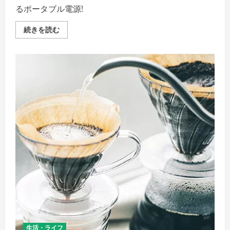
解
るポータブル電源!
説】
の
詳
【Suaoki】
続きを読む
細
ア
を
ウ
ご
ト
覧
ド
く
ア
だ
で
さ
の
い
旅
行
や
防
災
の
シ
ー
ン
に
使
え
る
ポ
ー
タ
ブ
ル
電
源!
生活・ライフ