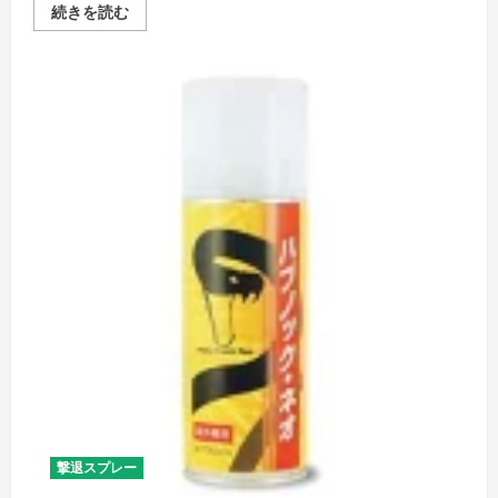
策
POLICE
続きを読む
の
MAGNUM
詳
熊
細
撃
を
退
ご
ス
覧
プ
く
レ
だ
ー：
さ
ア
い
ウ
ト
ド
ア
の
安
全
を
守
る
最
強
の
武
器
の
詳
細
を
ご
撃退スプレー
覧
く