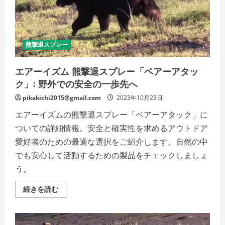
ー:
山
や
森
で
の
熊撃退スプレー
安
全
を
保
エアーイズム 熊撃退スプレー「ベアーアタッ
つ
ク」: 野外での安全の一歩先へ
ア
イ
テ
pikakichi2015@gmail.com
2023年10月23日
ム
「い
エアーイズムの熊撃退スプレー「ベアーアタック」に
ざ
と
ついての詳細情報。安全と確実性を求めるアウトドア
い
う
愛好者のための最適な選択をご紹介します。自然の中
時
の
でも安心して活動するための製品をチェックしましょ
た
め
う。
に、
ス
プ
エ
続きを読む
レ
ア
ー
ー
を
イ
手
ズ
軽
ム