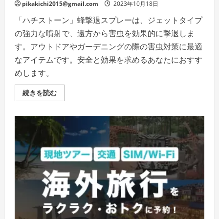
覧
pikakichi2015@gmail.com
2023年10月18日
く
だ
「ハチストーン」蜂撃退スプレーは、ジェットタイプ
さ
い
の強力な噴射で、遠方から害虫を効果的に撃退しま
す。アウトドアやガーデニングの際の害虫対策に最適
なアイテムです。安全と効果を求めるあなたにおすす
めします。
「ハ
続きを読む
チ
ス
ト
ー
ン」
蜂
撃
退
ス
プ
レ
ー：
ア
ウ
ト
ド
ア
と