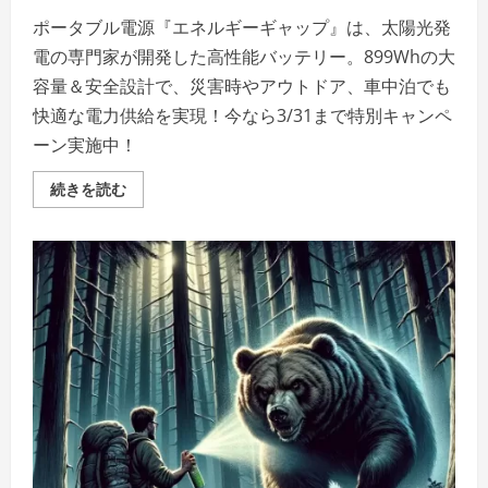
法」
の
ポータブル電源『エネルギーギャップ』は、太陽光発
詳
細
電の専門家が開発した高性能バッテリー。899Whの大
を
ご
容量＆安全設計で、災害時やアウトドア、車中泊でも
覧
く
快適な電力供給を実現！今なら3/31まで特別キャンペ
だ
さ
ーン実施中！
い
ポ
続きを読む
ー
タ
ブ
ル
電
源
『エ
ネ
ル
ギ
ー
ギ
ャ
ッ
プ』
電
源
の
不