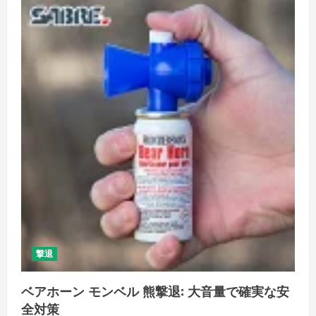
魅
力
と
活
用
法！
安
心
の
ア
ウ
ト
ド
ア
ラ
イ
フ
を
サ
ポ
ー
ト
の
詳
細
を
撃退
ご
覧
く
ベアホーン モンベル 熊撃退: 大音量で確実な安
だ
さ
全対策
い