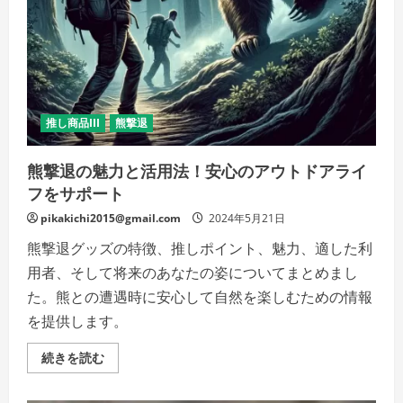
安
ゼ
ロ！
い
つ
で
も、
ど
こ
で
推し商品III
熊撃退
も、
確
か
熊撃退の魅力と活用法！安心のアウトドアライ
な
安
フをサポート
心
を!!
の
pikakichi2015@gmail.com
2024年5月21日
詳
細
熊撃退グッズの特徴、推しポイント、魅力、適した利
を
ご
用者、そして将来のあなたの姿についてまとめまし
覧
く
た。熊との遭遇時に安心して自然を楽しむための情報
だ
さ
を提供します。
い
熊
続きを読む
撃
退
の