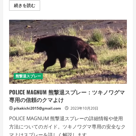
と
CA
続きを読む
の
ー
遭
230
遇
熊
に
撃
備
退
え
ス
て、
プ
常
レ
に
ー:
準
自
備
然
万
と
端！
の
の
遭
詳
遇
細
時
を
熊撃退スプレー
の
ご
必
覧
需
く
品
POLICE MAGNUM 熊撃退スプレー：ツキノワグマ
だ
野
さ
専用の信頼のクマよけ
生
い
と
の
pikakichi2015@gmail.com
2023年10月20日
遭
遇、
POLICE MAGNUM 熊撃退スプレーの詳細情報や使用
安
全
方法についてのガイド。ツキノワグマ専用の安全なク
と
信
マよけスプレーを詳しく解説します。