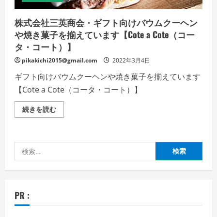
ッ
ト
と
株式会社三英商会・ギフト向けバウムクーヘン
デ
メ
や焼き菓子を揃えています【Cote a Cote（コー
リ
ッ
タ・コート）】
ト!!
の
pikakichi2015@gmail.com
2022年3月4日
詳
細
ギフト向けバウムクーヘンや焼き菓子を揃えています
を
ご
【Cote a Cote（コータ・コート）】
覧
く
だ
株
続きを読む
さ
式
い
会
社
三
英
検
商
会・
索:
ギ
フ
ト
向
け
PR :
バ
ウ
ム