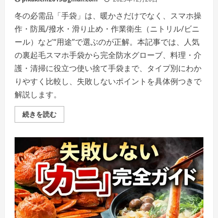
冬の必需品「手袋」は、暖かさだけでなく、スマホ操
作・防風/撥水・滑り止め・作業衛生（ニトリル/ビニ
ール）など“用途”で選ぶのが正解。本記事では、人気
の裏起毛スマホ手袋から完全防水グローブ、料理・介
護・清掃に役立つ使い捨て手袋まで、タイプ別にわか
りやすく比較し、失敗しないポイントを具体例つきで
解説します。
【最
続きを読む
新】
手
袋
の
選
び
方
完
全
ガ
イ
ド
｜
ス
マ