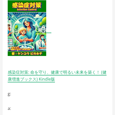
ク
ー
ヘ
ン
や
焼
き
菓
子
を
揃
え
て
い
ま
す
【Cote
a
Cote（コ
ー
感染症対策: 命を守り、健康で明るい未来を築く！ (健
タ・
コ
康増進ブックス) Kindle版
ー
ト）】
の
詳
g:
細
を
ご
覧
く
a:
だ