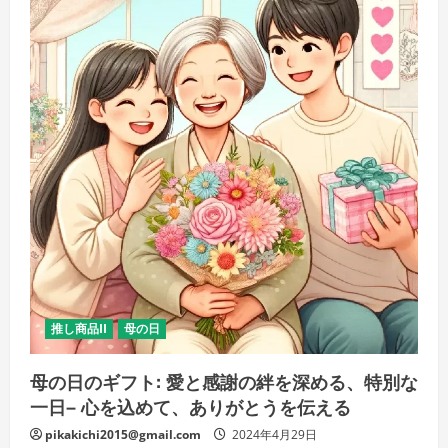
ー
ト
の
魅
力
に
酔
い
し
れ
る
「贅
沢、
グ
ル
メ、
ギ
フ
ト、
味
覚
体
験」
の
推し商品II
母の日
詳
細
を
母の日のギフト: 愛と感謝の絆を深める、特別な
ご
覧
一日– 心を込めて、ありがとうを伝える
く
だ
pikakichi2015@gmail.com
さ
2024年4月29日