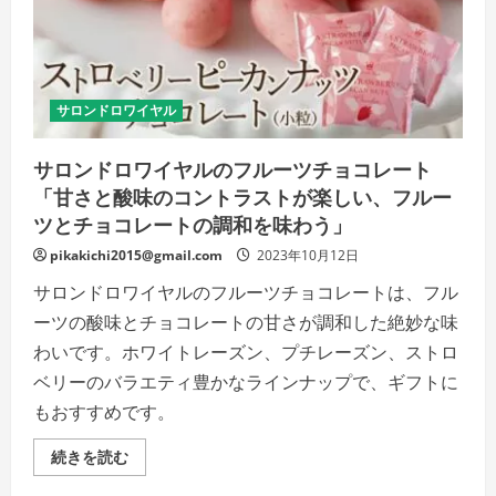
べ
る
喜
び！
内
容
は
サロンドロワイヤル
お
楽
し
サロンドロワイヤルのフルーツチョコレート
み
な
「甘さと酸味のコントラストが楽しい、フルー
詰
め
ツとチョコレートの調和を味わう」
合
わ
pikakichi2015@gmail.com
2023年10月12日
せ」
の
サロンドロワイヤルのフルーツチョコレートは、フル
詳
細
ーツの酸味とチョコレートの甘さが調和した絶妙な味
を
ご
わいです。ホワイトレーズン、プチレーズン、ストロ
覧
く
ベリーのバラエティ豊かなラインナップで、ギフトに
だ
さ
もおすすめです。
い
サ
続きを読む
ロ
ン