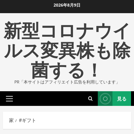
コ
2026年8月9日
ン
新型コロナウイ
テ
ン
ツ
ルス変異株も除
に
ス
菌する！
キ
ッ
プ
PR「本サイトはアフィリエイト広告を利用しています」
し
ま
見る
す
プ
ラ
イ
家
#ギフト
マ
リ