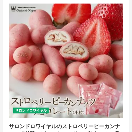
ド
ロ
ワ
イ
ヤ
ル
の
フ
ル
ー
ツ
チ
ョ
コ
レ
ー
ト
「甘
さ
と
酸
味
の
コ
ン
ト
ラ
サロンドロワイヤル
ス
ト
が
サロンドロワイヤルのストロベリーピーカンナ
楽
し