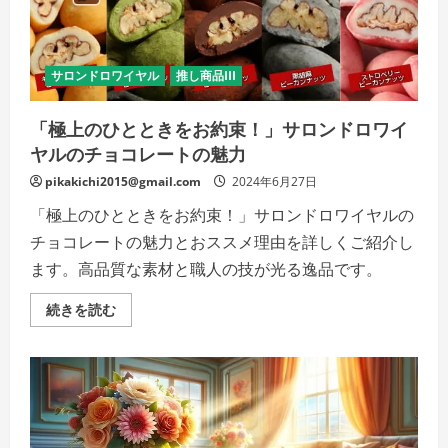
を
少
し
だ
け
サロンドロワイヤル
推し商品III
甘
く
す
る、
「極上のひとときをお約束！」サロンドロワイ
現
ヤルのチョコレートの魅力
代
ス
イ
pikakichi2015@gmail.com
2024年6月27日
ー
ツ
「極上のひとときをお約束！」サロンドロワイヤルの
文
化
チョコレートの魅力とおススメ理由を詳しくご紹介し
の
す
ます。高品質な素材と職人の技が光る逸品です。
べ
て
―
「極
続きを読む
の
上
詳
の
細
ひ
を
と
ご
と
覧
き
く
を
だ
お
さ
約
い