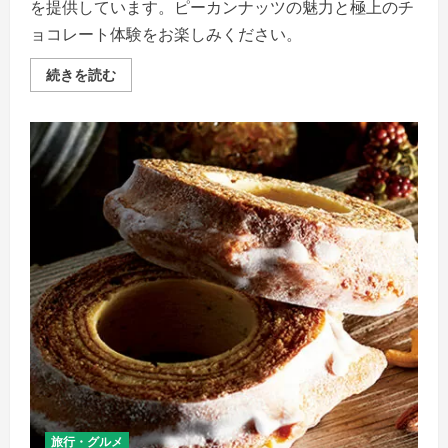
を提供しています。ピーカンナッツの魅力と極上のチ
の
詳
ョコレート体験をお楽しみください。
細
を
ご
サ
続きを読む
覧
ロ
く
ン
だ
ド
さ
ロ
い
ワ
イ
ヤ
ル
【徹
底
解
説】
評
判、
良
い
口
コ
ミ、
悪
い
口
コ
ミ、
メ
リ
旅行・グルメ