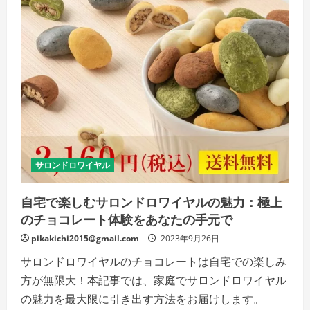
口
コ
ミ、
メ
リ
ッ
ト
と
デ
メ
リ
ッ
ト!!
【徹
底
解
説】
サロンドロワイヤル
の
詳
細
自宅で楽しむサロンドロワイヤルの魅力：極上
を
ご
のチョコレート体験をあなたの手元で
覧
く
pikakichi2015@gmail.com
だ
2023年9月26日
さ
い
サロンドロワイヤルのチョコレートは自宅での楽しみ
方が無限大！本記事では、家庭でサロンドロワイヤル
の魅力を最大限に引き出す方法をお届けします。