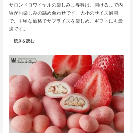
サロンドロワイヤルの楽しみま専科は、開けるまで内
容がお楽しみの詰め合わせです。大小のサイズ展開
で、手頃な価格でサプライズを楽しめ、ギフトにも最
適です。
サ
続きを読む
ロ
ン
ド
ロ
ワ
イ
ヤ
ル
の
楽
し
み
ま
専
科
「開
け
る
楽
し
み、
食