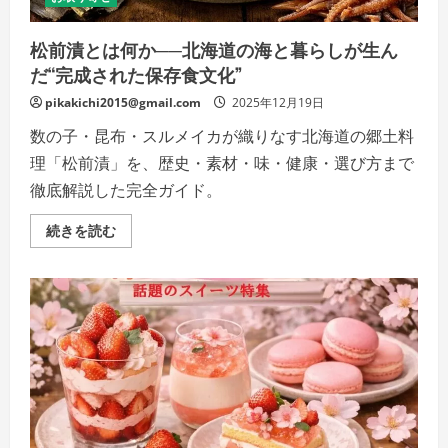
び
方
と、
松前漬とは何か──北海道の海と暮らしが生ん
年
末
だ“完成された保存食文化”
年
始
pikakichi2015@gmail.com
に“満
2025年12月19日
足
度
数の子・昆布・スルメイカが織りなす北海道の郷土料
MAX”で
食
理「松前漬」を、歴史・素材・味・健康・選び方まで
べ
る
徹底解説した完全ガイド。
コ
ツ
の
松
続きを読む
詳
前
細
漬
を
と
ご
は
覧
何
く
か
だ
──
さ
北
い
海
道
の
海
と
暮
ら