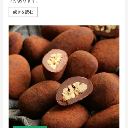
プがあります。
ナ
ッ
ツ
サ
続きを読む
の
ロ
コ
ン
ラ
ド
ボ
ロ
レ
ワ
ー
イ
シ
ヤ
ョ
ル
ン！」
の
の
黒
詳
胡
細
麻
を
ピ
ご
ー
覧
カ
く
ン
だ
ナ
さ
ッ
い
ツ
「古
き
良
き
味
わ
い
を、
新
し