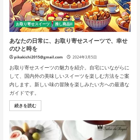
込
め
て、
あ
り
が
お取り寄せスイーツ
推し商品II
と
う
を
あなたの日常に、お取り寄せスイーツで、幸せ
伝
え
のひと時を
る
の
pikakichi2015@gmail.com
詳
2024年3月5日
細
を
お取り寄せスイーツの魅力を紹介。自宅にいながらに
ご
覧
して、国内外の美味しいスイーツを楽しむ方法をご案
く
だ
内します。新しい味の冒険を楽しみたい方への最適な
さ
ガイドです。
い
あ
続きを読む
な
た
の
日
常
に、
お