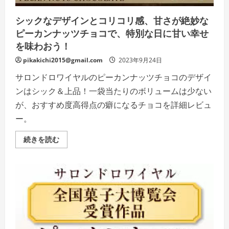
な
た
シックなデザインとコリコリ感、甘さが絶妙な
の
手
ピーカンナッツチョコで、特別な日に甘い幸せ
元
で
を味わおう！
の
詳
pikakichi2015@gmail.com
2023年9月24日
細
を
サロンドロワイヤルのピーカンナッツチョコのデザイ
ご
覧
ンはシック＆上品！一袋当たりのボリュームは少ない
く
だ
が、おすすめ度高得点の癖になるチョコを詳細レビュ
さ
い
ー。
シ
続きを読む
ッ
ク
な
デ
ザ
イ
ン
と
コ
リ
コ
リ