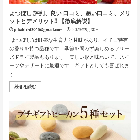
コ
レ
ー
よつぼし 評判、良い 口コミ、悪い口コミ、メリ
ト
で、
ットとデメリット!! 【徹底解説】
至
福
pikakichi2015@gmail.com
2023年9月30日
の
ひ
"よつぼし"は旺盛な生育力と甘味があり、イチゴ特有
と
時
の香りを持つ品種です。季節を問わず楽しめるフリー
を
♪
ズドライ製品もあります。美しい形と味わいで、スイ
の
詳
ーツやデザートに最適です。ギフトとしても喜ばれま
細
を
す。
ご
覧
く
よ
続きを読む
だ
つ
さ
ぼ
い
し
評
判、
良
い
口
コ
ミ、
悪
い