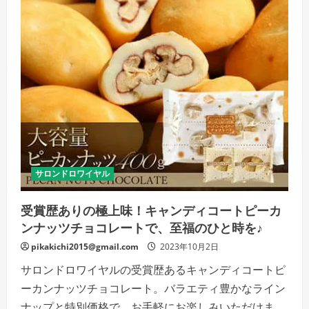
ア
が
け
ピ
ー
カ
ン
ナ
ッ
ツ
「贅
沢
な
味
わ
い、
心
地
サロンドロワイヤル
良
い
幸
受賞歴ありの極上味！キャンディコートピーカ
せ
を
ンナッツチョコレートで、至福のひと時を♪
あ
な
pikakichi2015@gmail.com
た
2023年10月2日
に。」
の
サロンドロワイヤルの受賞歴あるキャンディコートピ
詳
細
ーカンナッツチョコレート。バラエティ豊かなライン
を
ご
ナップと特別価格で、お手軽にお楽しみいただけま