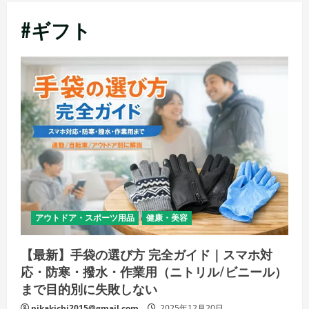
メ
#ギフト
ニ
ュ
ー
アウトドア・スポーツ用品
健康・美容
【最新】手袋の選び方 完全ガイド｜スマホ対
応・防寒・撥水・作業用（ニトリル/ビニール）
まで目的別に失敗しない
pikakichi2015@gmail.com
2025年12月20日