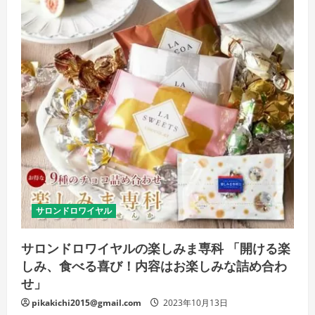
取
り
寄
せ
ス
イ
ー
ツ
で、
幸
せ
の
ひ
と
時
を
の
詳
細
を
ご
覧
サロンドロワイヤル
く
だ
さ
サロンドロワイヤルの楽しみま専科 「開ける楽
い
しみ、食べる喜び！内容はお楽しみな詰め合わ
せ」
pikakichi2015@gmail.com
2023年10月13日