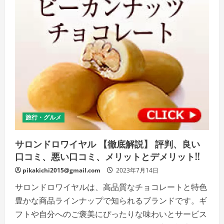
感、
甘
さ
が
絶
妙
な
ピ
ー
カ
ン
ナ
ッ
ツ
チ
ョ
コ
旅行・グルメ
で、
特
別
サロンドロワイヤル 【徹底解説】 評判、良い
な
日
口コミ、悪い口コミ、メリットとデメリット!!
に
甘
pikakichi2015@gmail.com
い
2023年7月14日
幸
せ
サロンドロワイヤルは、高品質なチョコレートと特色
を
味
豊かな商品ラインナップで知られるブランドです。ギ
わ
お
フトや自分へのご褒美にぴったりな味わいとサービス
う！