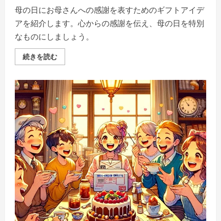
い
母の日にお母さんへの感謝を表すためのギフトアイデ
アを紹介します。心からの感謝を伝え、母の日を特別
なものにしましょう。
母
続きを読む
の
日
の
ギ
フ
ト:
愛
と
感
謝
の
絆
を
深
め
る、
特
別
な
一
日–
心
を