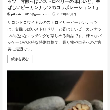
ッツ「甘酸っぱいストロベリーの味わいと、香
い、
フ
ばしいピーカンナッツのコラボレーション！」
ル
ー
pikakichi2015@gmail.com
2023年10月7日
ツ
と
サロンドロワイヤルのストロベリーピーカンナッツ
チ
ョ
は、甘酸っぱいストロベリーと香ばしいピーカンナッ
コ
レ
ツの絶妙なマッチングが楽しめる商品です。様々なパ
ー
ト
ッケージやお得な特別価格で、贈り物や自分へのご褒
の
調
美に最適です。
和
を
味
サ
続きを読む
わ
ロ
う」
ン
の
ド
詳
ロ
細
ワ
を
イ
ご
ヤ
覧
ル
く
の
だ
ス
さ
ト
い
ロ
ベ
リ