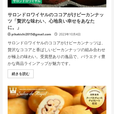
サロンドロワイヤル
い
楽
し
サロンドロワイヤルのココアがけピーカンナッ
み
方
ツ「贅沢な味わい、心地良い幸せをあなた
で。」
の
に。」
詳
細
pikakichi2015@gmail.com
2023年10月4日
を
ご
サロンドロワイヤルのココアがけピーカンナッツは、
覧
く
贅沢なココアと香ばしいピーカンナッツの組み合わせ
だ
さ
が極上の味わい。受賞歴ありの逸品で、バラエティ豊
い
かな商品ラインアップが魅力です。
サ
続きを読む
ロ
ン
ド
ロ
ワ
イ
ヤ
ル
の
コ
コ