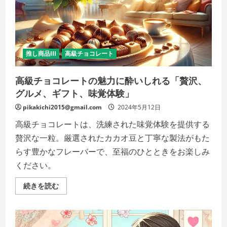
束！」
サ
ロ
ン
ド
ロ
ワ
イ
推し商品III
高級チョコレート
ヤ
ル
の
高級チョコレートの魅力に酔いしれる「贅沢、
チ
ョ
グルメ、ギフト、味覚体験」
コ
レ
ー
pikakichi2015@gmail.com
2024年5月12日
ト
の
高級チョコレートは、洗練された味覚体験を提供する
魅
力
贅沢な一粒。厳選されたカカオ豆と丁寧な製法がもた
の
詳
らす豊かなフレーバーで、至福のひとときをお楽しみ
細
を
ください。
ご
覧
く
高
続きを読む
だ
級
さ
チ
い
ョ
コ
レ