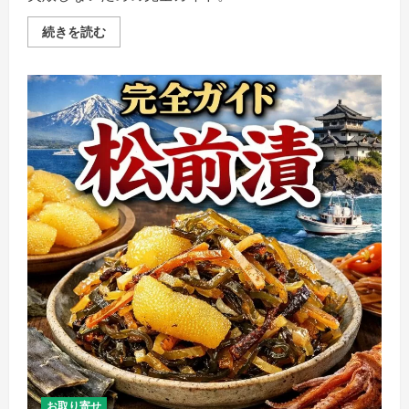
を
ご
失
続きを読む
覧
敗
く
し
だ
な
さ
い
い
「カ
ニ」
完
全
ガ
イ
ド：
ズ
ワ
イ・
タ
ラ
バ・
ポ
ー
シ
ョ
ン・
カ
ッ
ト
済
み
の
選
お取り寄せ