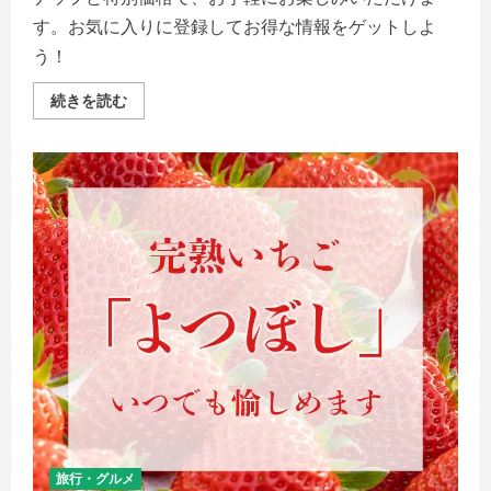
覧
す。お気に入りに登録してお得な情報をゲットしよ
く
だ
う！
さ
い
受
続きを読む
賞
歴
あ
り
の
極
上
味！
キ
ャ
ン
デ
ィ
コ
ー
ト
ピ
ー
カ
ン
ナ
ッ
ツ
チ
旅行・グルメ
ョ