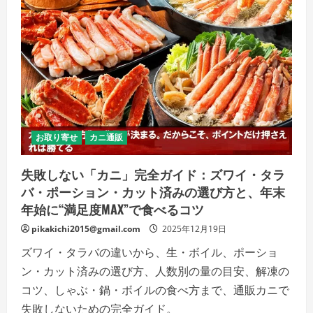
ホ
対
応・
防
寒・
撥
水・
作
業
用
（ニ
ト
リ
ル/
お取り寄せ
カニ通販
ビ
ニ
ー
失敗しない「カニ」完全ガイド：ズワイ・タラ
ル）
ま
バ・ポーション・カット済みの選び方と、年末
で
目
年始に“満足度MAX”で食べるコツ
的
別
pikakichi2015@gmail.com
2025年12月19日
に
失
ズワイ・タラバの違いから、生・ボイル、ポーショ
敗
し
ン・カット済みの選び方、人数別の量の目安、解凍の
な
い
コツ、しゃぶ・鍋・ボイルの食べ方まで、通販カニで
の
詳
失敗しないための完全ガイド。
細