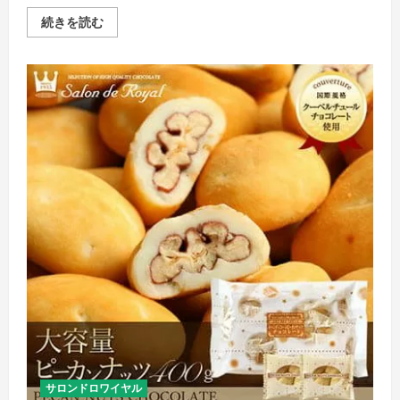
自
続きを読む
宅
で
楽
し
む
サ
ロ
ン
ド
ロ
ワ
イ
ヤ
ル
の
魅
力：
極
上
の
チ
ョ
コ
レ
ー
ト
体
験
を
サロンドロワイヤル
あ