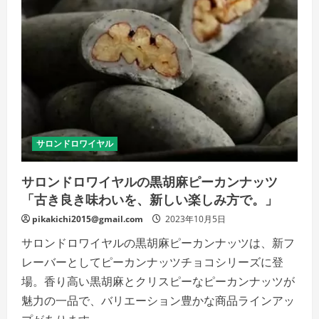
ー
ピ
ー
カ
ン
ナ
ッ
ツ
「甘
酸
っ
ぱ
い
ス
ト
サロンドロワイヤル
ロ
ベ
リ
サロンドロワイヤルの黒胡麻ピーカンナッツ
ー
の
「古き良き味わいを、新しい楽しみ方で。」
味
わ
pikakichi2015@gmail.com
い
2023年10月5日
と、
香
サロンドロワイヤルの黒胡麻ピーカンナッツは、新フ
ば
し
レーバーとしてピーカンナッツチョコシリーズに登
い
ピ
場。香り高い黒胡麻とクリスピーなピーカンナッツが
ー
魅力の一品で、バリエーション豊かな商品ラインアッ
カ
ン