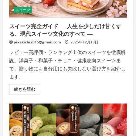
し
が
生
スイーツ
ん
だ“完
成
スイーツ完全ガイド ― 人生を少しだけ甘くす
さ
れ
る、現代スイーツ文化のすべて ―
た
保
pikakichi2015@gmail.com
2025年12月18日
存
食
レビュー高評価・ランキング上位のスイーツを徹底解
文
化”の
説。洋菓子・和菓子・チョコ・健康志向スイーツま
詳
細
で、贈り物にも自分用にも失敗しない選び方を紹介し
を
ご
ます。
覧
く
だ
ス
続きを読む
さ
イ
い
ー
ツ
完
全
ガ
イ
ド
―
人
生