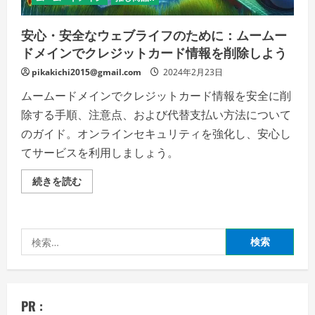
安心・安全なウェブライフのために：ムームー
ドメインでクレジットカード情報を削除しよう
pikakichi2015@gmail.com
2024年2月23日
ムームードメインでクレジットカード情報を安全に削
除する手順、注意点、および代替支払い方法について
のガイド。オンラインセキュリティを強化し、安心し
てサービスを利用しましょう。
安
続きを読む
心・
安
全
な
ウ
検
ェ
ブ
索:
ラ
イ
フ
の
た
PR :
め