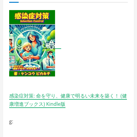
に：
ム
ー
ム
ー
ド
メ
イ
ン
で
ク
レ
ジ
ッ
ト
カ
ー
ド
情
報
を
削
感染症対策: 命を守り、健康で明るい未来を築く！ (健
除
し
康増進ブックス) Kindle版
よ
う
の
詳
g:
細
を
ご
覧