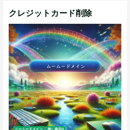
メ
クレジットカード削除
ニ
ュ
ー
ムームードメイン
推し商品II