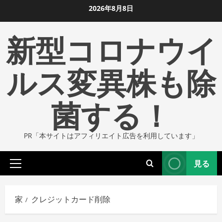
コ
2026年8月8日
ン
新型コロナウイ
テ
ン
ツ
ルス変異株も除
に
ス
菌する！
キ
ッ
プ
PR「本サイトはアフィリエイト広告を利用しています」
し
ま
見る
す
プ
ラ
イ
家
クレジットカード削除
マ
リ