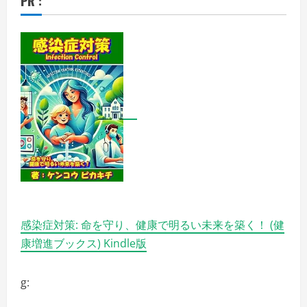
PR :
ミ、
悪
い
口
コ
ミ、
メ
リ
ッ
ト
と
デ
メ
リ
ッ
ト
は
ど
う
な
の？
【徹
底
感染症対策: 命を守り、健康で明るい未来を築く！ (健
解
説】
康増進ブックス) Kindle版
の
詳
細
を
g:
ご
覧
く