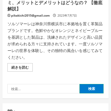
ミ、メリットとデメリットはどうなの？ 【徹底
解説】
pikakichi2015@gmail.com
2023年7月7日
ソルソマーレは神奈川県横浜市に本拠地を置く革製品
ブランドです。色鮮やかなオレンジとネイビーブルー
を基調とした製品は、洗練されたデザインと高い品質
が求められる方々に支持されています。一度ソルソマ
ーレの世界を体験し、その独特の風合いを感じてみて
ください。
ソ
続きを読む
ル
ソ
マ
ー
レ
検
の
評
索:
判、
良
い
口
コ