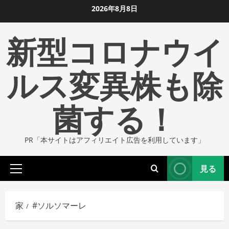
コ
2026年8月8日
ン
新型コロナウイ
テ
ン
ツ
ルス変異株も除
に
ス
菌する！
キ
ッ
プ
PR「本サイトはアフィリエイト広告を利用しています」
し
ま
見る
す
プ
ラ
イ
家
#ソルソマーレ
マ
リ