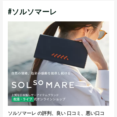
メ
#ソルソマーレ
ニ
ュ
ー
生活・ライフ
ソルソマーレ の評判、良い 口コミ、悪い口コ