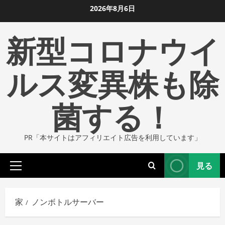
コ
2026年8月6日
ン
新型コロナウイ
テ
ン
ツ
ルス変異株も除
に
ス
菌する！
キ
ッ
プ
PR「本サイトはアフィリエイト広告を利用しています」
し
ま
見る
す
プ
ラ
イ
家
ノンボトルサーバー
マ
リ