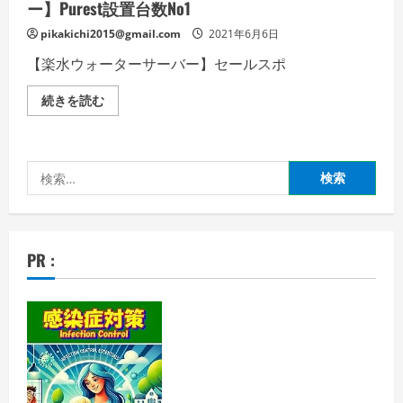
ー】Purest設置台数No1
pikakichi2015@gmail.com
2021年6月6日
【楽水ウォーターサーバー】セールスポ
全
続きを読む
国
対
応！
水
道
検
直
結
索:
型
【楽
水
ウ
ォ
PR :
ー
タ
ー
サ
ー
バ
ー】
Purest
設
置
台
数