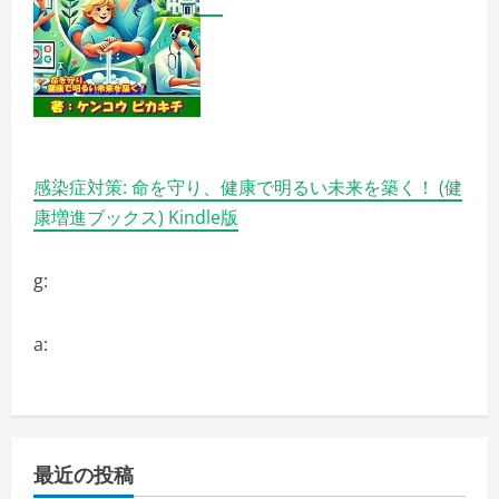
No1
の
詳
細
を
ご
覧
く
だ
さ
い
感染症対策: 命を守り、健康で明るい未来を築く！ (健
康増進ブックス) Kindle版
g:
a:
最近の投稿