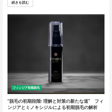
フ
続きを読む
ィ
ン
ジ
ア
初
期
脱
毛
の
頭
皮
ケ
ア:
安
心
と
効
果
を
両
立
す
る
新
フィンジア初期脱毛
時
代
の
“脱毛の初期段階: 理解と対策の新たな道” フィ
ケ
ア
ンジアとミノキシジルによる初期脱毛の解析
方
法