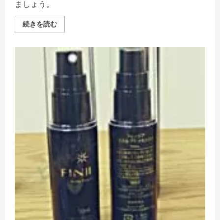
さ
ましょう。
い
フ
続きを読む
ィ
ン
ジ
ア
初
期
脱
毛
の
謎
を
解
明！
安
心
し
て
ケ
ア
を
続
け
る
た
め
の
ポ
イ