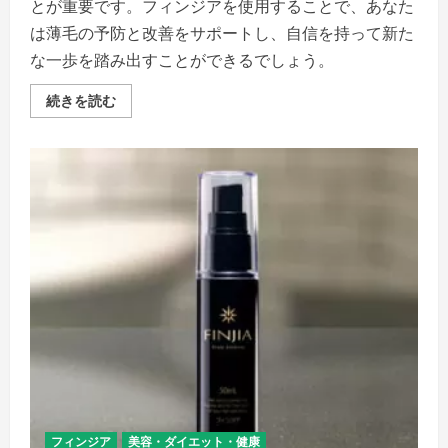
い
とが重要です。フィンジアを使用することで、あなた
は薄毛の予防と改善をサポートし、自信を持って新た
な一歩を踏み出すことができるでしょう。
“フ
続きを読む
ィ
ン
ジ
ア
初
期
脱
毛
と
フ
ィ
ン
ジ
ア
使
用
前
後
の
ケ
ア”
–
髪
の
フィンジア
美容・ダイエット・健康