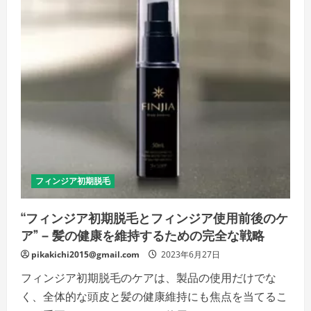
期
脱
毛
と
フ
ィ
ン
ジ
ア
効
果
期
間-
薄
毛
ケ
ア
の
新
フィンジア初期脱毛
た
な
一
“フィンジア初期脱毛とフィンジア使用前後のケ
歩
の
ア” – 髪の健康を維持するための完全な戦略
詳
細
を
pikakichi2015@gmail.com
2023年6月27日
ご
覧
フィンジア初期脱毛のケアは、製品の使用だけでな
く
だ
く、全体的な頭皮と髪の健康維持にも焦点を当てるこ
さ