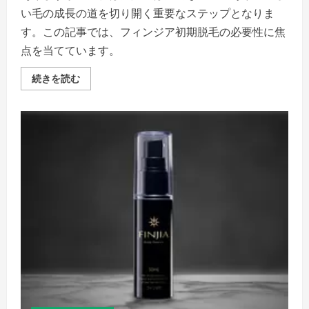
い毛の成長の道を切り開く重要なステップとなりま
す。この記事では、フィンジア初期脱毛の必要性に焦
点を当てています。
フ
続きを読む
ィ
ン
ジ
ア
初
期
脱
毛:
必
要
な
ス
テ
ッ
プ
か、
単
な
る
過
程
か？
の