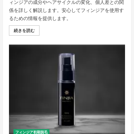
さ
ィンジアの成分やヘアサイクルの変化、個人差との関
い
係を詳しく解説します。安心してフィンジアを使用す
るための情報を提供します。
フ
続きを読む
ィ
ン
ジ
ア
初
期
脱
毛
の
原
因
に
つ
い
て
「フ
ィ
ン
ジ
ア
の
謎
を
解
フィンジア初期脱毛