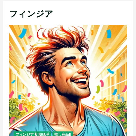
メ
フィンジア
ニ
ュ
ー
フィンジア 初期脱毛
推し商品II