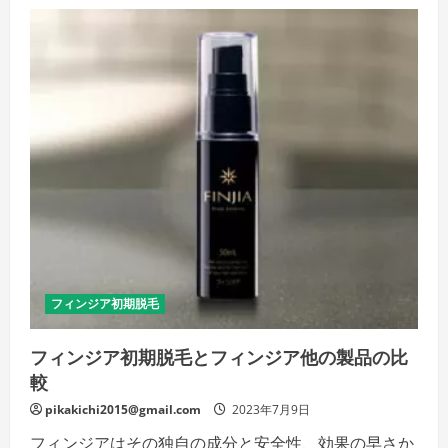
ジ
ア
初
期
脱
毛:
原
因、
対
策、
そ
し
て
効
果
確
認
ま
で
の
完
全
フィンジア初期脱毛
ガ
イ
ド
フィンジア初期脱毛とフィンジア他の製品の比
の
詳
較
細
を
ご
pikakichi2015@gmail.com
2023年7月9日
覧
く
フィンジアはその独自の成分と安全性、効果の早さか