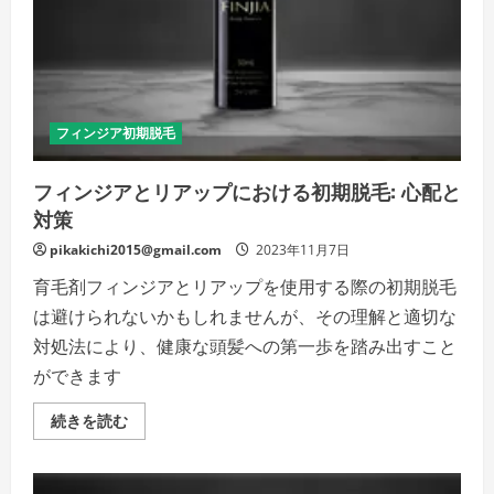
フ
ィ
ン
ジ
ア
を
使
用
す
フィンジア初期脱毛
る
薄
毛
フィンジアとリアップにおける初期脱毛: 心配と
治
療
対策
の
詳
細
pikakichi2015@gmail.com
2023年11月7日
を
ご
育毛剤フィンジアとリアップを使用する際の初期脱毛
覧
く
は避けられないかもしれませんが、その理解と適切な
だ
さ
対処法により、健康な頭髪への第一歩を踏み出すこと
い
ができます
フ
続きを読む
ィ
ン
ジ
ア