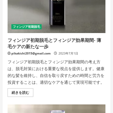
適
な
使
用
方
法
–
薄
フィンジア初期脱毛
毛
ケ
ア
フィンジア初期脱毛とフィンジア効果期間- 薄
の
新
毛ケアの新たな一歩
し
い
ス
pikakichi2015@gmail.com
2023年7月1日
テ
ッ
フィンジア初期脱毛とフィンジア効果期間の考え方
プ
の
は、脱毛対策における重要な視点を提供します。健康
詳
細
的な髪を維持し、自信を取り戻すための時間と労力を
を
ご
投資することは、適切なケアを通じて実現可能です。
覧
く
だ
フ
続きを読む
さ
ィ
い
ン
ジ
ア
初