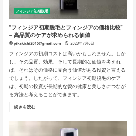
の
詳
細
フィンジア初期脱毛
を
ご
覧
“フィンジア初期脱毛とフィンジアの価格比較”
く
だ
– 高品質のケアが求められる価値
さ
い
pikakichi2015@gmail.com
2023年7月6日
フィンジアの初期コストは高いかもしれません。しか
し、その品質、効果、そして長期的な価値を考えれ
ば、それはその価格に見合う価値がある投資と言える
でしょう。したがって、フィンジア初期脱毛のケア
は、初期の投資が長期的な髪の健康と美しさにつなが
る方法と考えることができます。
“フ
続きを読む
ィ
ン
ジ
ア
初
期