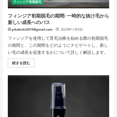
詳
フィンジア初期脱毛
細
を
ご
フィンジア初期脱毛の期間: 一時的な抜け毛から
覧
く
新しい成長へのパス
だ
さ
い
pikakichi2015@gmail.com
2023年11月5日
フィンジアを使用して育毛治療を始める際の初期脱毛
の期間と、この期間をどのようにナビゲートし、新し
い毛の成長を促進するかについて詳しく解説します。
フ
続きを読む
ィ
ン
ジ
ア
初
期
脱
毛
の
期
間:
一
時
的