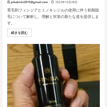
の
pikakichi2015@gmail.com
2023年10月28日
詳
細
育毛剤フィンジアとミノキシジルの使用に伴う初期脱
を
ご
毛について解析し、理解と対策の新たな道を提供しま
覧
く
す。
だ
さ
い
“脱
続きを読む
毛
の
初
期
段
階:
理
解
と
対
策
の
新
た
な
道”
フ
ィ
ン
ジ
ア
と