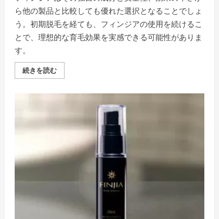
だ
さ
ら他の製品と比較しても優れた選択となることでしょ
い
う。初期脱毛を経ても、フィンジアの使用を続けるこ
とで、理想的な育毛効果を実感できる可能性がありま
す。
フ
続きを読む
ィ
ン
ジ
ア
初
期
脱
毛
と
フ
ィ
ン
ジ
ア
他
の
製
品
の
比
較