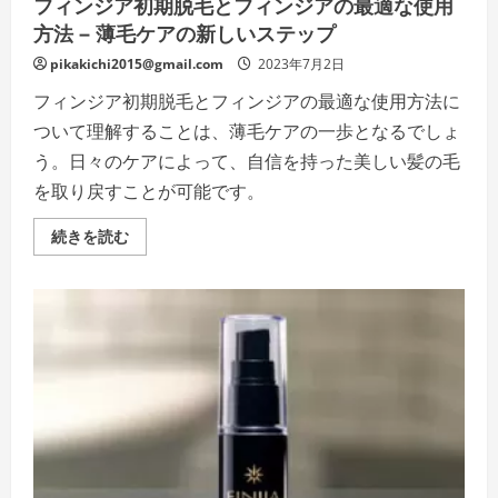
フィンジア初期脱毛とフィンジアの最適な使用
の
長
方法 – 薄毛ケアの新しいステップ
い
道
の
pikakichi2015@gmail.com
2023年7月2日
り
の
フィンジア初期脱毛とフィンジアの最適な使用方法に
詳
細
ついて理解することは、薄毛ケアの一歩となるでしょ
を
ご
う。日々のケアによって、自信を持った美しい髪の毛
覧
く
を取り戻すことが可能です。
だ
さ
い
フ
続きを読む
ィ
ン
ジ
ア
初
期
脱
毛
と
フ
ィ
ン
ジ
ア
の
最