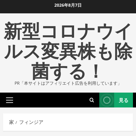
コ
2026年8月7日
ン
新型コロナウイ
テ
ン
ツ
ルス変異株も除
に
ス
菌する！
キ
ッ
プ
PR「本サイトはアフィリエイト広告を利用しています」
し
ま
見る
す
プ
ラ
イ
家
フィンジア
マ
リ