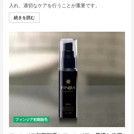
ご
覧
入れ、適切なケアを行うことが重要です。
く
だ
さ
“フ
続きを読む
い
ィ
ン
ジ
ア
初
期
脱
毛
と
フ
ィ
ン
ジ
ア
長
期
使
用
の
影
響”
–
健
康
フィンジア初期脱毛
な
髪
へ