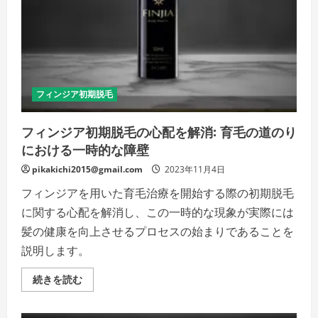
な
抜
け
毛
か
ら
新
し
い
成
フィンジア初期脱毛
長
へ
の
フィンジア初期脱毛の心配を解消: 育毛の道のり
パ
ス
における一時的な障壁
の
詳
細
pikakichi2015@gmail.com
2023年11月4日
を
ご
フィンジアを用いた育毛治療を開始する際の初期脱毛
覧
く
に関する心配を解消し、この一時的な現象が実際には
だ
さ
髪の健康を向上させるプロセスの始まりであることを
い
説明します。
フ
続きを読む
ィ
ン
ジ