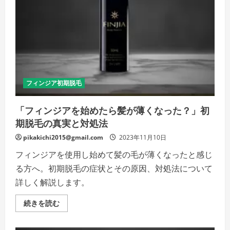
の
成
長
の
一
歩
–
初
期
脱
毛
現
フィンジア初期脱毛
象
を
理
「フィンジアを始めたら髪が薄くなった？」初
解
し
期脱毛の真実と対処法
て、
髪
の
pikakichi2015@gmail.com
2023年11月10日
健
康
フィンジアを使用し始めて髪の毛が薄くなったと感じ
へ
の
る方へ。初期脱毛の症状とその原因、対処法について
旅
立
詳しく解説します。
ち
を
サ
「フ
続きを読む
ポ
ィ
ー
ン
ト！
ジ