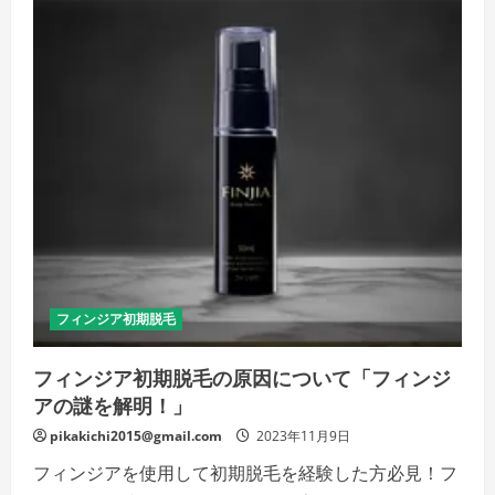
の
ア
詳
を
細
始
を
め
ご
た
覧
ら
く
髪
だ
が
さ
薄
い
く
な
っ
た？」
初
期
脱
毛
の
真
実
と
フィンジア初期脱毛
対
処
法
フィンジア初期脱毛の原因について「フィンジ
の
詳
アの謎を解明！」
細
を
ご
pikakichi2015@gmail.com
2023年11月9日
覧
く
フィンジアを使用して初期脱毛を経験した方必見！フ
だ