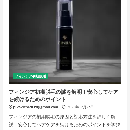
期
脱
毛
に
不
安
を
感
じ
る、
実
際
に
は
育
毛
へ
の
希
フィンジア初期脱毛
望
の
サ
フィンジア初期脱毛の謎を解明！安心してケア
イ
ン!?
を続けるためのポイント
の
詳
細
pikakichi2015@gmail.com
2023年12月25日
を
ご
フィンジアの初期脱毛の原因と対応方法を詳しく解
覧
く
説。安心してヘアケアを続けるためのポイントを学び
だ