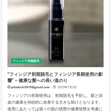
脱
毛
と
フ
ィ
ン
ジ
ア
の
価
格
比
較”
–
高
品
質
の
フィンジア初期脱毛
ケ
ア
が
“フィンジア初期脱毛とフィンジア長期使用の影
求
め
響” – 健康な髪への長い道のり
ら
れ
る
pikakichi2015@gmail.com
2023年7月5日
価
値
フィンジアの長期使用は、初期脱毛を予防し、髪と頭
の
詳
皮の健康を持続的に改善する大きな助けとなります。
細
を
使用にあたっては個々の肌の状態や健康状態を考慮に