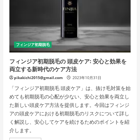
分
析
に
よ
る
検
証
の
詳
細
フィンジア初期脱毛
を
ご
覧
フィンジア初期脱毛の 頭皮ケア: 安心と効果を
く
だ
両立する新時代のケア方法
さ
い
pikakichi2015@gmail.com
2023年10月31日
「フィンジア初期脱毛 頭皮ケア」は、抜け毛対策を始
めても初期脱毛の心配が少ない、安心と効果を両立し
た新しい頭皮ケア方法を提供します。今回はフィンジ
アの頭皮ケアにおける初期脱毛のリスクについて詳し
く解説し、安心してケアを続けるためのポイントを紹
介します。