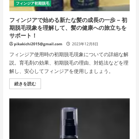
ン
フィンジア初期脱毛
ト
の
詳
フィンジアで始める新たな髪の成長の一歩 – 初
細
を
期脱毛現象を理解して、髪の健康への旅立ちを
ご
覧
サポート！
く
だ
pikakichi2015@gmail.com
2023年12月8日
さ
い
フィンジア使用時の初期脱毛現象についての詳細な解
説。育毛剤の効果、初期脱毛の理由、対処法などを理
解し、安心してフィンジアを使用しましょう。
フ
続きを読む
ィ
ン
ジ
ア
で
始
め
る
新
た
な
髪