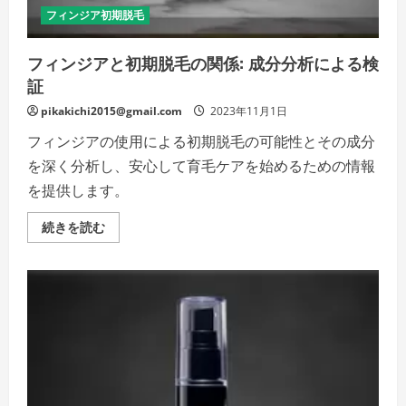
悩
フィンジア初期脱毛
み
を
解
フィンジアと初期脱毛の関係: 成分分析による検
消
し、
証
自
信
を
pikakichi2015@gmail.com
2023年11月1日
持
っ
フィンジアの使用による初期脱毛の可能性とその成分
て
毎
を深く分析し、安心して育毛ケアを始めるための情報
日
を
を提供します。
過
ご
し
フ
続きを読む
ま
ィ
し
ン
ょ
ジ
う。
ア
の
と
詳
初
細
期
を
脱
ご
毛
覧
の
く
関
だ
係:
さ
成
い
分