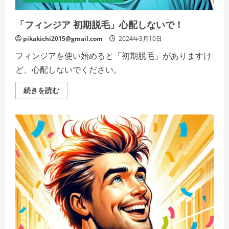
「フィンジア 初期脱毛」心配しないで！
pikakichi2015@gmail.com
2024年3月10日
フィンジアを使い始めると「初期脱毛」がありますけ
ど、心配しないでください。
「フ
続きを読む
ィ
ン
ジ
ア
初
期
脱
毛」
心
配
し
な
い
で！
の
詳
細
を
ご