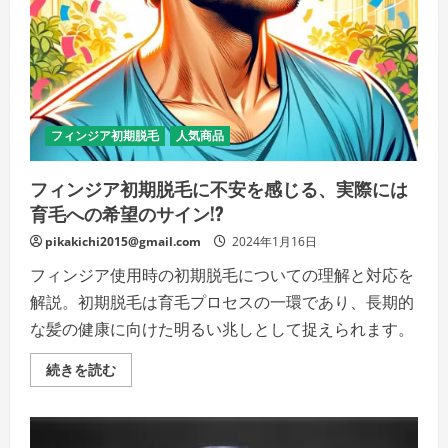
覧
く
だ
さ
い
フィンジア初期脱毛
人気商品
フィンジア初期脱毛に不安を感じる、実際には
育毛への希望のサイン!?
pikakichi2015@gmail.com
2024年1月16日
フィンジア使用時の初期脱毛についての理解と対応を
解説。初期脱毛は育毛プロセスの一環であり、長期的
な髪の健康に向けた明るい兆しとして捉えられます。
フ
続きを読む
ィ
ン
ジ
ア
初