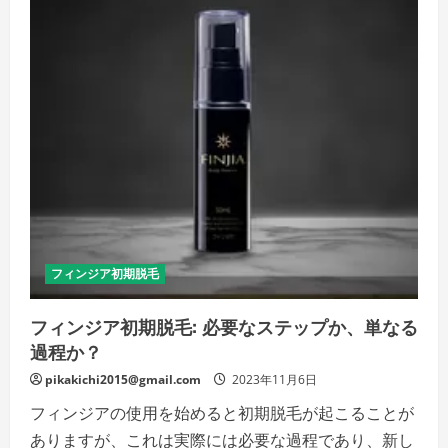
と
リ
ア
ッ
プ
に
お
け
る
初
期
脱
毛:
心
配
と
対
策
の
詳
フィンジア初期脱毛
細
を
ご
フィンジア初期脱毛: 必要なステップか、単なる
覧
く
過程か？
だ
さ
い
pikakichi2015@gmail.com
2023年11月6日
フィンジアの使用を始めると初期脱毛が起こることが
ありますが、これは実際には必要な過程であり、新し