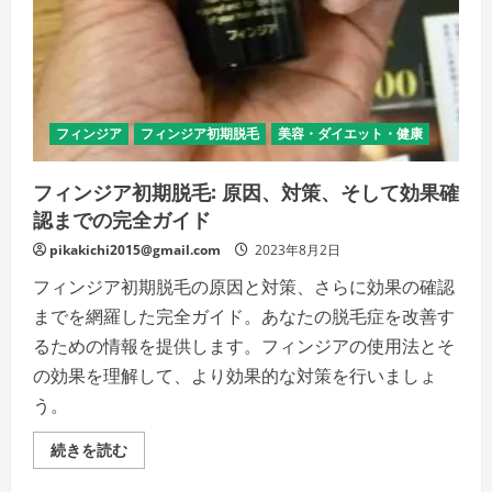
ミ
ノ
キ
シ
ジ
ル
に
よ
る
フィンジア
フィンジア初期脱毛
美容・ダイエット・健康
初
期
脱
フィンジア初期脱毛: 原因、対策、そして効果確
毛
の
認までの完全ガイド
解
析
pikakichi2015@gmail.com
2023年8月2日
の
詳
フィンジア初期脱毛の原因と対策、さらに効果の確認
細
を
までを網羅した完全ガイド。あなたの脱毛症を改善す
ご
覧
るための情報を提供します。フィンジアの使用法とそ
く
だ
の効果を理解して、より効果的な対策を行いましょ
さ
い
う。
フ
続きを読む
ィ
ン