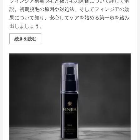
覧
フィンジア初期脱毛と抜け毛の関係について詳しく解
く
説。初期脱毛の原因や対処法、そしてフィンジアの効
だ
さ
果について知り、安心してケアを始める第一歩を踏み
い
出しましょう。
フ
続きを読む
ィ
ン
ジ
ア
で
抜
け
毛
ケ
ア
を
始
め
る
あ
な
た
へ。
初
期
脱
毛
の