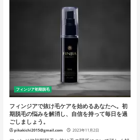
ア
初
期
脱
毛
の
心
配
を
解
消:
育
毛
の
道
の
り
に
お
け
る
フィンジア初期脱毛
一
時
的
フィンジアで抜け毛ケアを始めるあなたへ。初
な
障
期脱毛の悩みを解消し、自信を持って毎日を過
壁
の
ごしましょう。
詳
細
pikakichi2015@gmail.com
2023年11月2日
を
ご