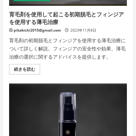
明！」
の
詳
育毛剤を使用して起こる初期脱毛とフィンジア
細
を
を使用する薄毛治療
ご
覧
く
pikakichi2015@gmail.com
2023年11月8日
だ
さ
育毛剤の初期脱毛とフィンジアを使用する薄毛治療に
い
ついて詳しく解説。フィンジアの安全性や効果、薄毛
治療の選択に関するアドバイスを提供します。
育
続きを読む
毛
剤
を
使
用
し
て
起
こ
る
初
期
脱
毛
と