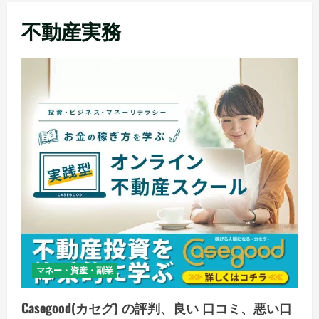
メ
不動産実務
ニ
ュ
ー
マネー・資産・副業
Casegood(カセグ) の評判、良い 口コミ、悪い口