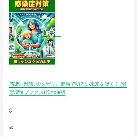
リ
ッ
ト
と
デ
メ
リ
ッ
ト
は
ど
う
な
の？
【徹
底
解
説】
の
感染症対策: 命を守り、健康で明るい未来を築く！ (健
詳
細
康増進ブックス) Kindle版
を
ご
覧
く
g:
だ
さ
い
a: