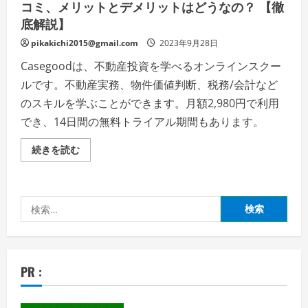
コミ、メリットとデメリットはどうなの？ 【徹
底解説】
pikakichi2015@gmail.com
2023年9月28日
Casegoodは、不動産投資を学べるオンラインスクー
ルです。不動産実務、物件価値判断、税務/会計など
のスキルを学ぶことができます。月額2,980円で利用
でき、14日間の無料トライアル期間もあります。
Casegood(カ
続きを読む
セ
グ)
の
評
判、
検
良
い
索:
口
コ
ミ、
悪
い
PR :
口
コ
ミ、
メ