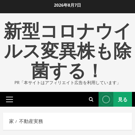
コ
2026年8月7日
ン
新型コロナウイ
テ
ン
ツ
ルス変異株も除
に
ス
菌する！
キ
ッ
プ
PR「本サイトはアフィリエイト広告を利用しています」
し
ま
見る
す
プ
ラ
イ
家
不動産実務
マ
リ