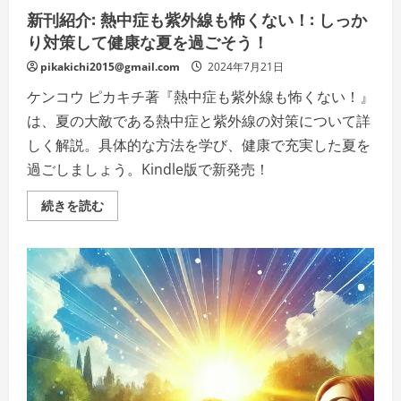
ク
新刊紹介: 熱中症も紫外線も怖くない！: しっか
ス)
Kindle
り対策して健康な夏を過ごそう！
版
の
pikakichi2015@gmail.com
2024年7月21日
詳
細
を
ケンコウ ピカキチ著『熱中症も紫外線も怖くない！』
ご
覧
は、夏の大敵である熱中症と紫外線の対策について詳
く
しく解説。具体的な方法を学び、健康で充実した夏を
だ
さ
過ごしましょう。Kindle版で新発売！
い
新
続きを読む
刊
紹
介:
熱
中
症
も
紫
外
線
も
怖
く
な
い！: