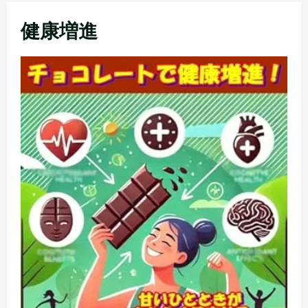
メ
健康増進
ニ
ュ
ー