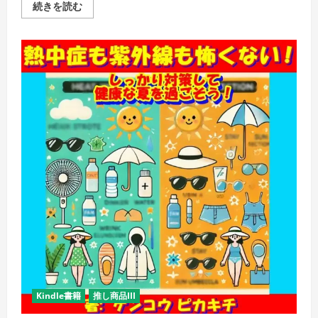
チ
続きを読む
ョ
コ
レ
ー
ト
で
健
康
増
進！:
甘
い
ひ
と
と
き
が
も
た
ら
す
健
康
効
果
(健
康
増
進
Kindle書籍
推し商品III
ブ
ッ