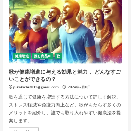
し
っ
か
り
対
策
し
て
健
康
な
夏
を
過
健康増進
推し商品III
歌
ご
そ
う！
歌が健康増進に与える効果と魅力 、どんなすご
の
詳
いことができるの？
細
を
pikakichi2015@gmail.com
ご
2024年7月6日
覧
く
歌を通じて健康を増進する方法について詳しく解説。
だ
さ
ストレス軽減や免疫力向上など、歌がもたらす多くの
い
メリットを紹介し、誰でも取り入れやすい健康法を提
案します。