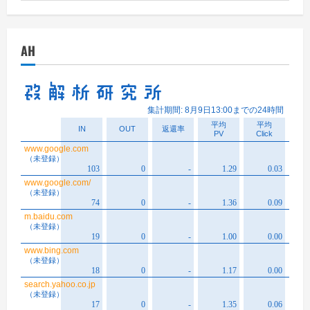
ー
カ
イ
AH
ブ