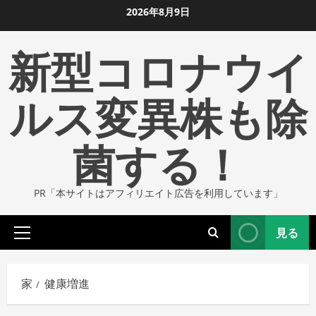
コ
2026年8月9日
ン
新型コロナウイ
テ
ン
ツ
ルス変異株も除
に
ス
菌する！
キ
ッ
プ
PR「本サイトはアフィリエイト広告を利用しています」
し
ま
見る
す
プ
ラ
イ
家
健康増進
マ
リ