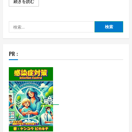
歌
続きを読む
が
健
康
増
進
検
に
与
索:
え
る
効
果
と
PR :
魅
力
、
ど
ん
な
す
ご
い
こ
と
が
で
き
る
の？
の
詳
細