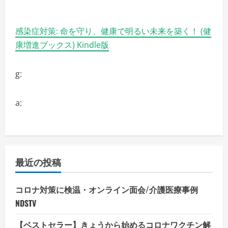
を
ご
覧
く
感染症対策: 命を守り、健康で明るい未来を築く！ (健
だ
さ
康増進ブックス) Kindle版
い
g:
a:
最近の投稿
コロナ対策に検温・オンライン面会/介護医療事例
NDSTV
【ベストセラー】きょうから始めるコロナワクチン解