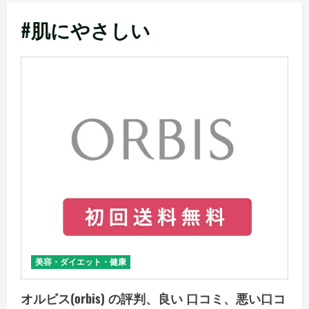
メ
#肌にやさしい
ニ
ュ
ー
美容・ダイエット・健康
オルビス(orbis) の評判、良い 口コミ、悪い口コ