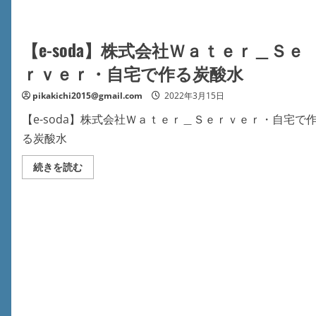
【e-soda】株式会社Ｗａｔｅｒ＿Ｓｅ
ｒｖｅｒ・自宅で作る炭酸水
pikakichi2015@gmail.com
2022年3月15日
【e-soda】株式会社Ｗａｔｅｒ＿Ｓｅｒｖｅｒ・自宅で
る炭酸水
【e-
続きを読む
soda】
株
式
会
社
Ｗ
ａ
ｔ
ｅ
ｒ
＿
Ｓ
ｅ
ｒ
ｖ