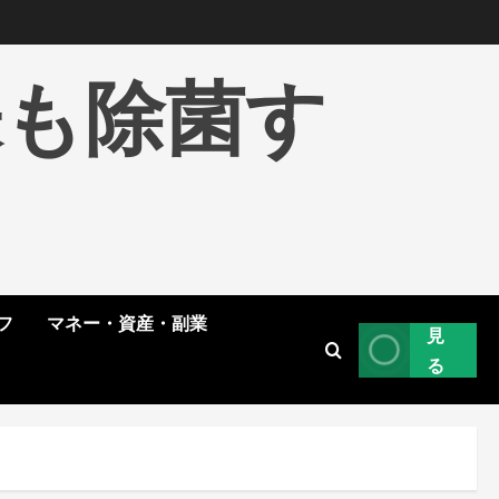
株も除菌す
フ
マネー・資産・副業
見
る