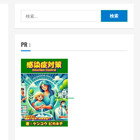
検
索:
PR :