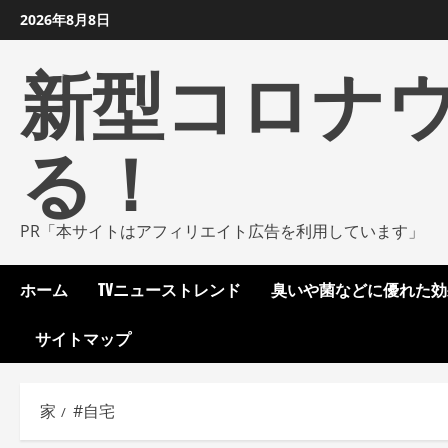
コ
2026年8月8日
ン
新型コロナ
テ
ン
ツ
る！
に
ス
キ
ッ
PR「本サイトはアフィリエイト広告を利用しています」
プ
し
ホーム
TVニューストレンド
臭いや菌などに優れた効
ま
す
サイトマップ
家
#自宅