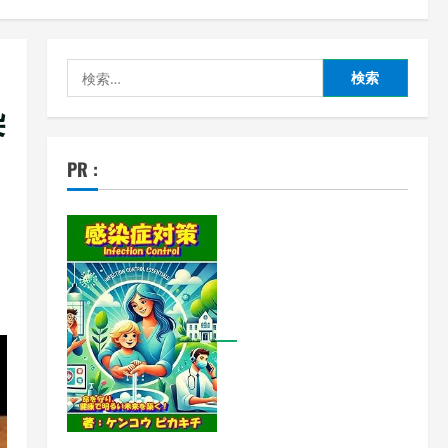
検
索:
染
PR :