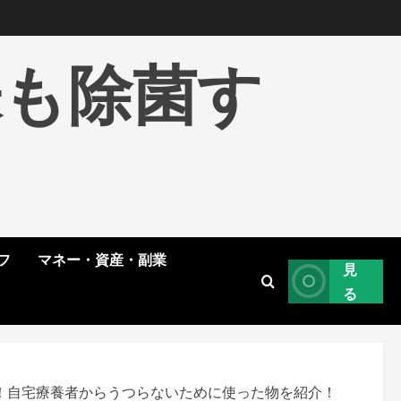
株も除菌す
フ
マネー・資産・副業
見
る
！自宅療養者からうつらないために使った物を紹介！