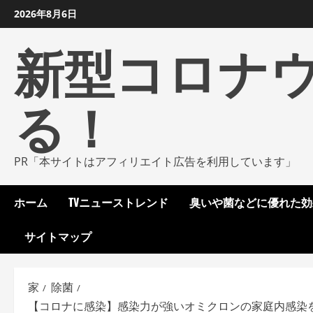
コ
2026年8月6日
ン
新型コロナ
テ
ン
ツ
る！
に
ス
キ
ッ
PR「本サイトはアフィリエイト広告を利用しています」
プ
し
ホーム
TVニューストレンド
臭いや菌などに優れた効
ま
す
サイトマップ
家
除菌
【コロナに感染】感染力が強いオミクロンの家庭内感染