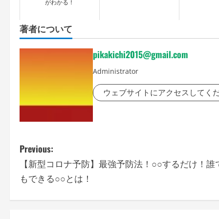
がわかる！
著者について
pikakichi2015@gmail.com
Administrator
ウェブサイトにアクセスしてく
P
Previous:
【新型コロナ予防】最強予防法！○○するだけ！誰
o
もできる○○とは！
s
t