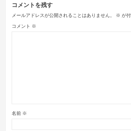
コメントを残す
n
メールアドレスが公開されることはありません。
※
が付
a
コメント
※
v
i
g
a
t
i
o
名前
※
n