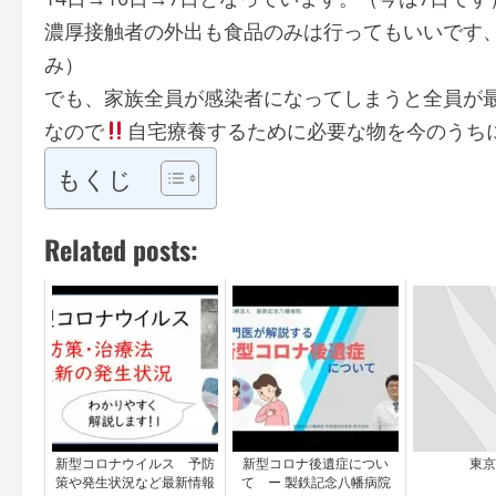
濃厚接触者の外出も食品のみは行ってもいいです、
み）
でも、家族全員が感染者になってしまうと全員が最
なので
自宅療養するために必要な物を今のうち
もくじ
Related posts:
新型コロナウイルス 予防
新型コロナ後遺症につい
東京
策や発生状況など最新情報
て ー 製鉄記念八幡病院