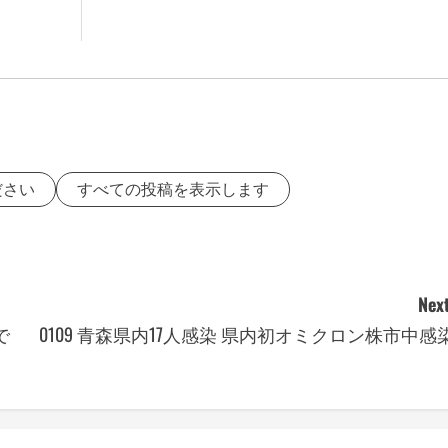
ださい
すべての投稿を表示します
Next
で
0109 青森県内17人感染 県内初オミクロン株市中感