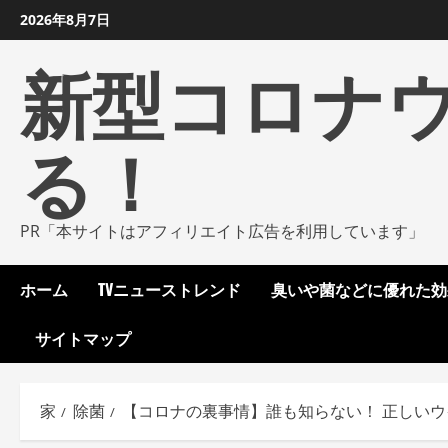
コ
2026年8月7日
ン
新型コロナ
テ
ン
ツ
る！
に
ス
キ
ッ
PR「本サイトはアフィリエイト広告を利用しています」
プ
し
ホーム
TVニューストレンド
臭いや菌などに優れた効
ま
す
サイトマップ
家
除菌
【コロナの裏事情】誰も知らない！ 正しい