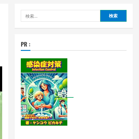
検
索:
PR :