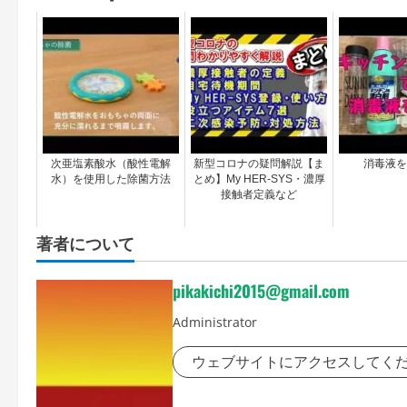
次亜塩素酸水（酸性電解
新型コロナの疑問解説【ま
消毒液を
水）を使用した除菌方法
とめ】My HER-SYS・濃厚
接触者定義など
著者について
pikakichi2015@gmail.com
Administrator
ウェブサイトにアクセスしてく