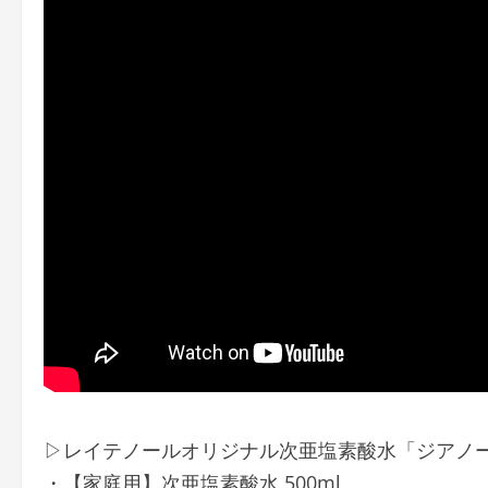
▷レイテノールオリジナル次亜塩素酸水「ジアノ
・【家庭用】次亜塩素酸水 500ml