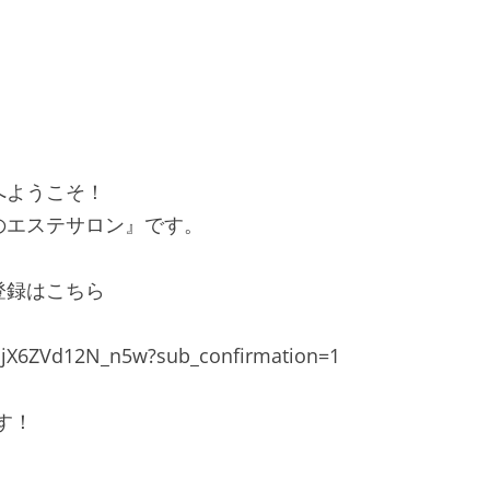
へようこそ！
のエステサロン』です。
登録はこちら
DjX6ZVd12N_n5w?sub_confirmation=1
す！
。