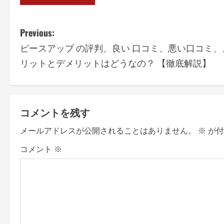
P
Previous:
ピースアップ の評判、良い 口コミ、悪い口コミ、
o
リットとデメリットはどうなの？ 【徹底解説】
s
t
コメントを残す
n
メールアドレスが公開されることはありません。
※
が付
a
コメント
※
v
i
g
a