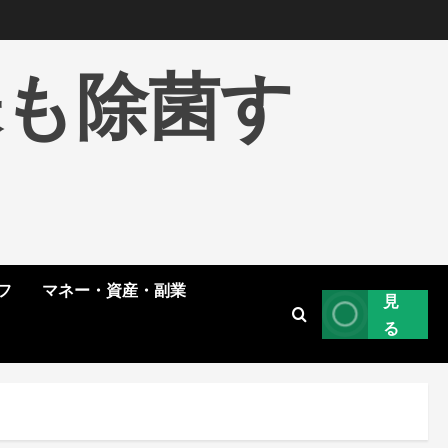
株も除菌す
フ
マネー・資産・副業
見
る