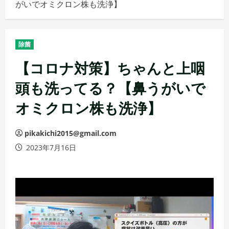
がいでオミクロン株も洗浄】
メ
ニ
ュ
除菌
ー
【コロナ対策】ちゃんと上咽
頭も洗ってる？【鼻うがいで
オミクロン株も洗浄】
pikakichi2015@gmail.com
2023年7月16日