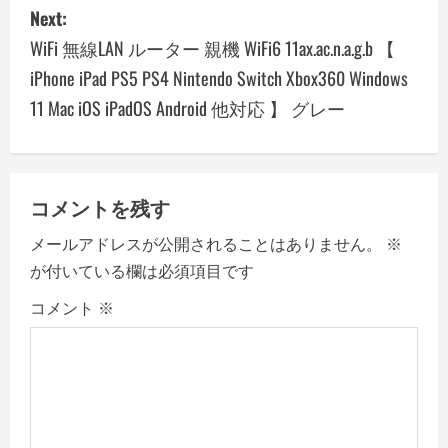
Next:
t
WiFi 無線LAN ルーター 親機 WiFi6 11ax.ac.n.a.g.b 【
n
iPhone iPad PS5 PS4 Nintendo Switch Xbox360 Windows
a
11 Mac iOS iPadOS Android 他対応 】 グレー
v
i
コメントを残す
g
メールアドレスが公開されることはありません。
※
a
が付いている欄は必須項目です
コメント
※
t
i
o