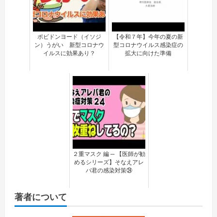
ポビドンヨード（イソジ
【令和７年】今年の夏の新
ン）うがい 新型コロナウ
型コロナウイルス感染症の
イルスに効果あり？
拡大に向けた準備
２重マスク 編 ─ 【医師が勧
めるシリーズ】そなえアレ
バ君の感染対策㉔
著者について