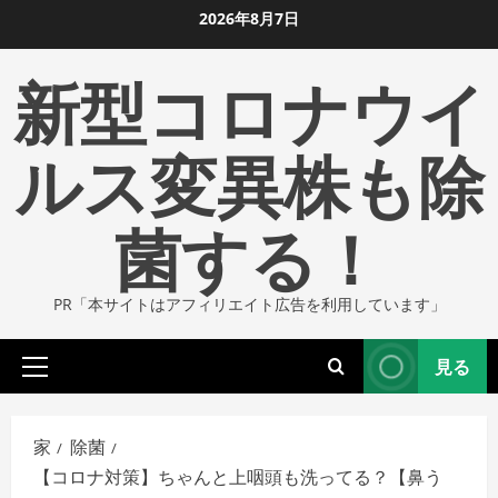
コ
2026年8月7日
ン
新型コロナウイ
テ
ン
ツ
ルス変異株も除
に
ス
菌する！
キ
ッ
プ
PR「本サイトはアフィリエイト広告を利用しています」
し
ま
見る
す
プ
ラ
イ
家
除菌
マ
【コロナ対策】ちゃんと上咽頭も洗ってる？【鼻う
リ