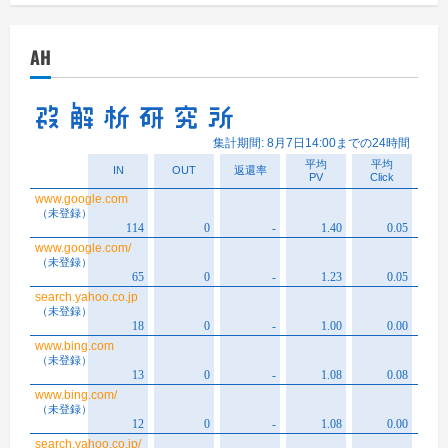
カ
イ
AH
ブ