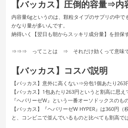
【バッカス】圧倒的容量⇒内容
内容量6gというのは、顆粒タイプのサプリの中で
かなり量が多いんです。
納得いく【翌日も朝からスッキリ成分量】を担保
⇒⇒⇒ ってことは ⇒ それだけ効くって意味
【バッカス】コスパ説明
【バッカス】意外に高くない⇒分包1個あたり263
【バッカス】1包あたり263円というと割高に思
『ヘパリーゼW』という一番オーソドックスのもの
【バッカス】『ヘパリーゼW HYPER』は360円（
と、コンビニで並んでいるものと比べても割高で