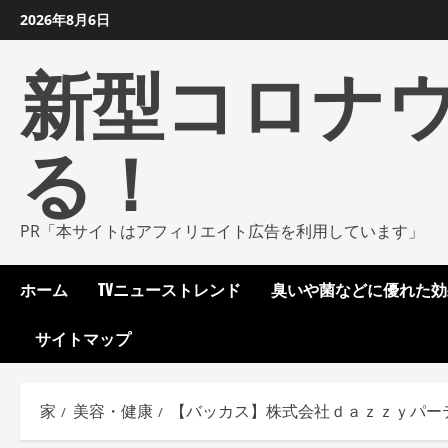
コ
2026年8月6日
ン
新型コロナ
テ
ン
ツ
る！
に
ス
キ
ッ
PR「本サイトはアフィリエイト広告を利用しています」
プ
し
ホーム
TVニューストレンド
臭いや菌などに優れた効
ま
す
サイトマップ
家
美容・健康
【バッカス】株式会社ｄａｚｚｙパー