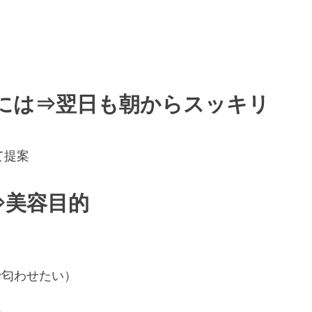
、
には⇒翌日も朝からスッキリ
て提案
⇒美容目的
で匂わせたい）