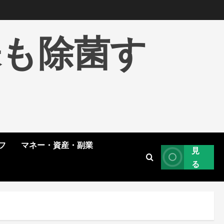
株も除菌す
フ
マネー・資産・副業
見
る