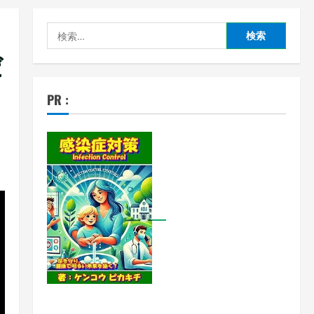
検
索:
だ
PR :