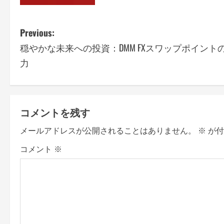
P
Previous:
穏やかな未来への投資：DMM FXスワップポイント
o
力
s
t
コメントを残す
n
メールアドレスが公開されることはありません。
※
が付
a
コメント
※
v
i
g
a