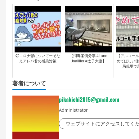
㉗コロナ鬱についてーそな
【消毒案例分享 #Lane
【アルコール
えアレバ君の感染対策
Joaillier #太子大廈】
めてほしい使
局現場で
著者について
pikakichi2015@gmail.com
Administrator
ウェブサイトにアクセスしてく