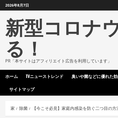
コ
2026年8月7日
ン
新型コロナ
テ
ン
ツ
る！
に
ス
キ
ッ
PR「本サイトはアフィリエイト広告を利用しています」
プ
し
ホーム
TVニューストレンド
臭いや菌などに優れた効
ま
す
サイトマップ
家
除菌
【今こそ必見】家庭内感染を防ぐ二つ目の方