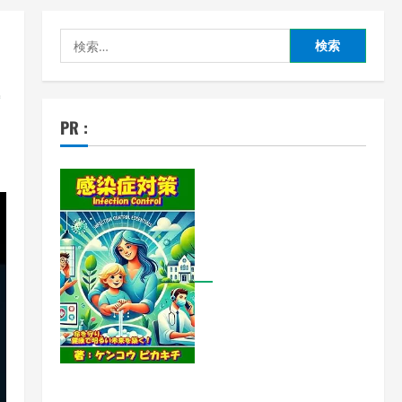
検
索:
PR :