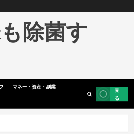
株も除菌す
フ
マネー・資産・副業
見
る