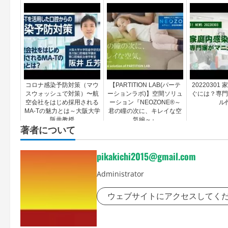
コロナ感染予防対策（マウ
【PARTITION LAB(パーテ
20220301
スウォッシュで対策）〜航
ーションラボ)】空間ソリュ
ぐには？専門
空会社をはじめ採用される
ーション『NEOZONE®～
ル
MA-Tの魅力とは～大阪大学
君の瞳の次に、キレイな空
阪井教授
気編～』
著者について
pikakichi2015@gmail.com
Administrator
ウェブサイトにアクセスしてく