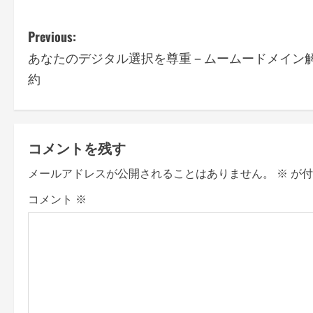
P
Previous:
あなたのデジタル選択を尊重 – ムームードメイン
o
約
s
t
コメントを残す
n
メールアドレスが公開されることはありません。
※
が付
a
コメント
※
v
i
g
a