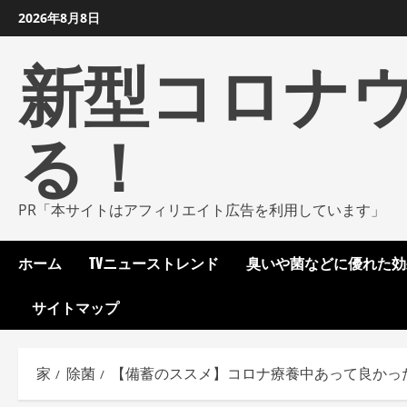
コ
2026年8月8日
ン
新型コロナ
テ
ン
ツ
る！
に
ス
キ
ッ
PR「本サイトはアフィリエイト広告を利用しています」
プ
し
ホーム
TVニューストレンド
臭いや菌などに優れた効
ま
す
サイトマップ
家
除菌
【備蓄のススメ】コロナ療養中あって良かった