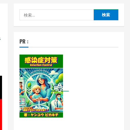
検
索:
備
PR :