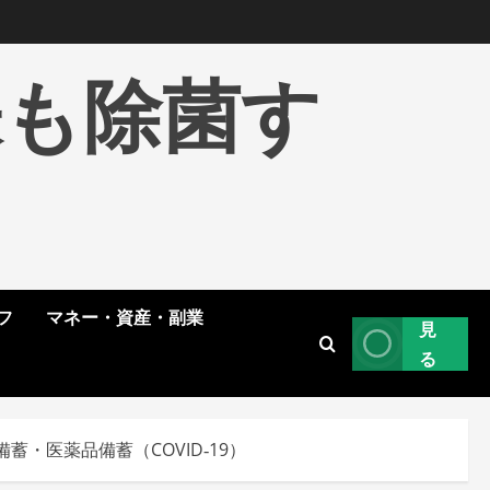
株も除菌す
フ
マネー・資産・副業
見
る
医薬品備蓄（COVID‑19）