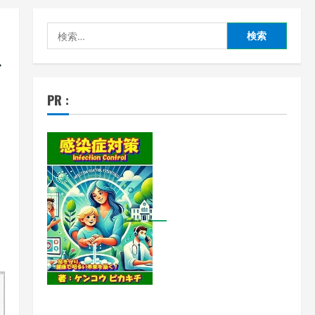
検
索:
レ
PR :
レ