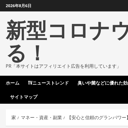
コ
2026年8月6日
ン
新型コロナ
テ
ン
ツ
る！
に
ス
キ
ッ
PR「本サイトはアフィリエイト広告を利用しています」
プ
し
ホーム
TVニューストレンド
臭いや菌などに優れた効
ま
す
サイトマップ
家
マネー・資産・副業
【安心と信頼のグランパワー