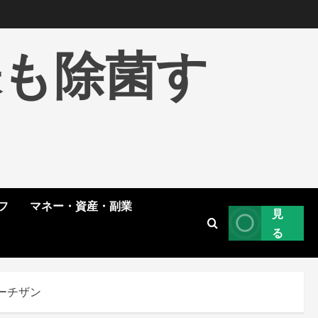
株も除菌す
フ
マネー・資産・副業
見
る
ーチザン