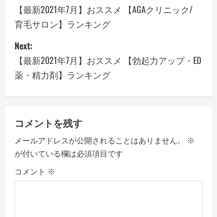
o
【最新2021年7月】おススメ 【AGAクリニック/
育毛サロン】ランキング
s
Next:
t
【最新2021年7月】おススメ 【勃起力アップ・ED
n
薬・精力剤】ランキング
a
v
コメントを残す
i
メールアドレスが公開されることはありません。
※
g
が付いている欄は必須項目です
a
コメント
※
t
i