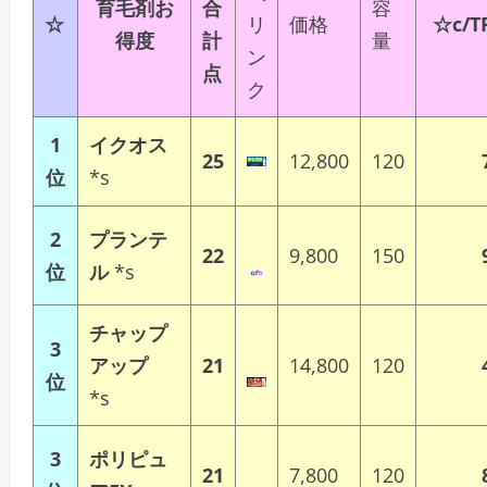
育毛剤お
合
容
☆
リ
価格
☆
c/T
得度
計
量
ン
点
ク
1
イクオス
25
12,800
120
位
*s
2
プランテ
22
9,800
150
位
ル
*s
チャップ
3
アップ
21
14,800
120
位
*s
3
ポリピュ
21
7,800
120