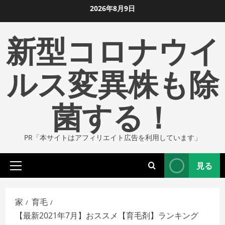
コ
2026年8月9日
ン
新型コロナウイ
テ
ン
ツ
ルス変異株も除
に
ス
菌する！
キ
ッ
プ
PR「本サイトはアフィリエイト広告を利用しています」
し
ま
見る
す
プ
ラ
イ
家
育毛
マ
【最新2021年7月】おススメ【育毛剤】ランキング
リ