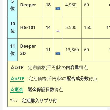
5
Deeper
18
4,980
60
位
10
HG-101
14
5,500
150
1
位
11
Deeper
11
13,860
60
位
3D
☆
c/TP
定期価格(千円)比の
内容量
得点
☆n/TP
定期価格(千円)比の
配合成分数
得点
☆返金
返金保証日数
得点
*s
: 定期購入サプリ付