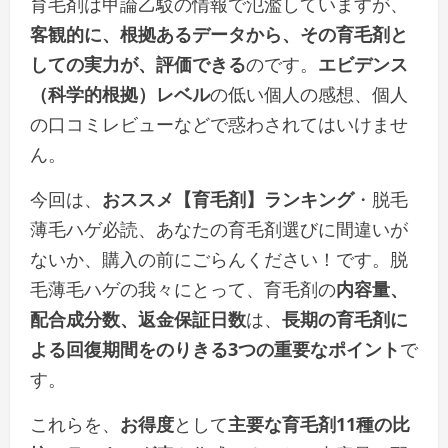
育毛剤は甲論乙駁の情報で氾濫していますが、
客観的に、根拠あるデータから、その育毛剤と
しての実力が、評価できる
のです。
エビデンス
（科学的根拠）レベル
の低い個人の感想、個人
の口コミレビューなどで惑わされてはいけませ
ん。
今回は、
おススメ【育毛剤】ランキング
・脱毛
薄毛ハゲ必読、あなたの育毛剤選びに間違いが
ないか、購入の前にごらんください！です。脱
毛薄毛ハゲの我々にとって、育毛剤の
内容量、
配合成分数、返金保証日数
は、
長期の育毛剤に
よる回復期間をのりきる3つの重要なポイント
で
す。
これらを、
お得度
として
主要な育毛剤11種の比