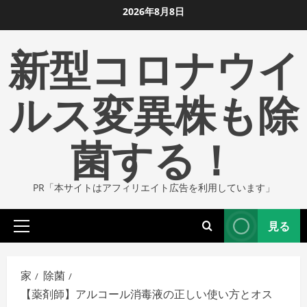
コ
2026年8月8日
ン
新型コロナウイ
テ
ン
ツ
ルス変異株も除
に
ス
菌する！
キ
ッ
プ
PR「本サイトはアフィリエイト広告を利用しています」
し
ま
見る
す
プ
ラ
イ
家
除菌
マ
【薬剤師】アルコール消毒液の正しい使い方とオス
リ