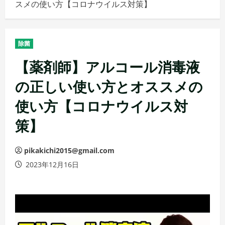
スメの使い方【コロナウイルス対策】
メ
ニ
ュ
除菌
ー
【薬剤師】アルコール消毒液
の正しい使い方とオススメの
使い方【コロナウイルス対
策】
pikakichi2015@gmail.com
2023年12月16日