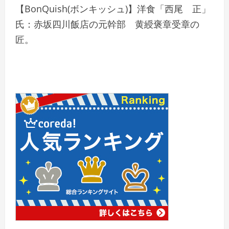
【BonQuish(ボンキッシュ)】洋食「西尾 正」
氏：赤坂四川飯店の元幹部 黄綬褒章受章の
匠。