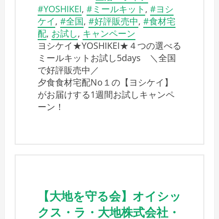
#YOSHIKEI
,
#ミールキット
,
#ヨシ
ケイ
,
#全国
,
#好評販売中
,
#食材宅
配
,
お試し
,
キャンペーン
ヨシケイ★YOSHIKEI★４つの選べる
ミールキットお試し5days ＼全国
で好評販売中／
夕食食材宅配No１の【ヨシケイ】
がお届けする1週間お試しキャンペ
ーン！
【大地を守る会】オイシッ
クス・ラ・大地株式会社・