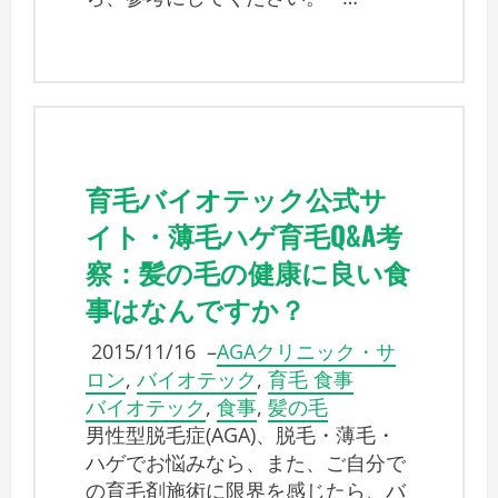
育毛バイオテック公式サ
イト・薄毛ハゲ育毛Q&A考
察：髪の毛の健康に良い食
事はなんですか？
2015/11/16
–
AGAクリニック・サ
ロン
,
バイオテック
,
育毛 食事
バイオテック
,
食事
,
髪の毛
男性型脱毛症(AGA)、脱毛・薄毛・
ハゲでお悩みなら、また、ご自分で
の育毛剤施術に限界を感じたら、バ