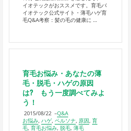
イオテックがおススメです。育毛バ
イオテック公式サイト・薄毛ハゲ育
毛Q&A考察：髪の毛の健康に …
育毛お悩み・あなたの薄
毛・脱毛・ハゲの原因
は? もう一度調べてみよ
う！
2015/08/22
–
Q&A
お悩み
,
ハゲ
,
ペルソナ
,
原因
,
育
毛
,
育毛お悩み
,
脱毛
,
薄毛