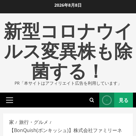
コ
2026年8月8日
ン
新型コロナウイ
テ
ン
ツ
ルス変異株も除
に
ス
菌する！
キ
ッ
プ
PR「本サイトはアフィリエイト広告を利用しています」
し
ま
見る
す
プ
ラ
イ
家
旅行・グルメ
マ
【BonQuish(ボンキッシュ)】株式会社ファミリーネ
リ