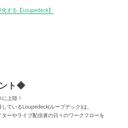
る【Loupedeck】
イント◆
日本に上陸！
いるLoupedeck(ループデック)は、
イターやライブ配信者の日々のワークフローを