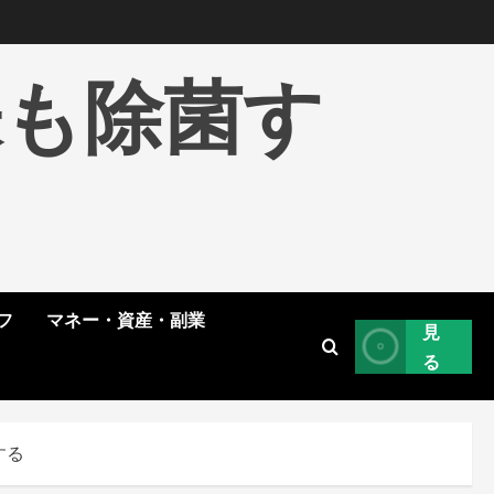
株も除菌す
フ
マネー・資産・副業
見
る
する