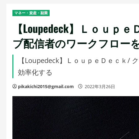
マネー・資産・副業
【Loupedeck】Ｌｏｕ
ブ配信者のワークフロー
【Loupedeck】ＬｏｕｐｅＤｅｃ
効率化する
pikakichi2015@gmail.com
2022年3月26日