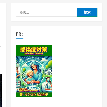
検
索:
イ
PR :
を