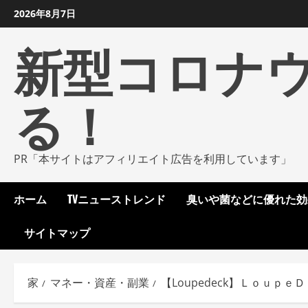
コ
2026年8月7日
ン
新型コロナ
テ
ン
ツ
る！
に
ス
キ
ッ
PR「本サイトはアフィリエイト広告を利用しています」
プ
し
ホーム
TVニューストレンド
臭いや菌などに優れた効
ま
す
サイトマップ
家
マネー・資産・副業
【Loupedeck】Ｌｏｕｐ