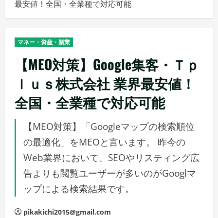
最安値！全国・全業種で対応可能
メ
ニ
ュ
マネー・資産・副業
ー
【MEO対策】Google集客・Ｔｐ
ｌｕｓ株式会社 業界最安値！
全国・全業種で対応可能
【MEO対策】「Googleマップの検索順位
の最適化」をMEOと言います。 昨今の
Web業界において、SEOやリスティング広
告よりも閲覧ユーザーが多いのがGooglマ
ップによる検索結果です。
pikakichi2015@gmail.com