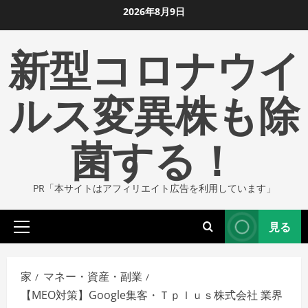
コ
2026年8月9日
ン
新型コロナウイ
テ
ン
ツ
ルス変異株も除
に
ス
菌する！
キ
ッ
プ
PR「本サイトはアフィリエイト広告を利用しています」
し
ま
見る
す
プ
ラ
イ
家
マネー・資産・副業
マ
【MEO対策】Google集客・Ｔｐｌｕｓ株式会社 業界
リ