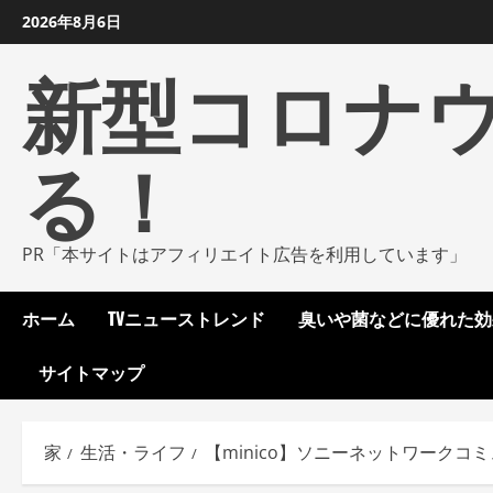
コ
2026年8月6日
ン
新型コロナ
テ
ン
ツ
る！
に
ス
キ
ッ
PR「本サイトはアフィリエイト広告を利用しています」
プ
し
ホーム
TVニューストレンド
臭いや菌などに優れた効
ま
す
サイトマップ
家
生活・ライフ
【minico】ソニーネットワーク