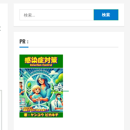
検
索:
株
PR :