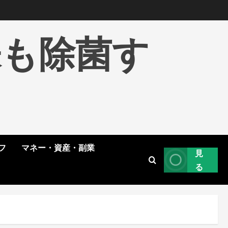
株も除菌す
フ
マネー・資産・副業
見
る