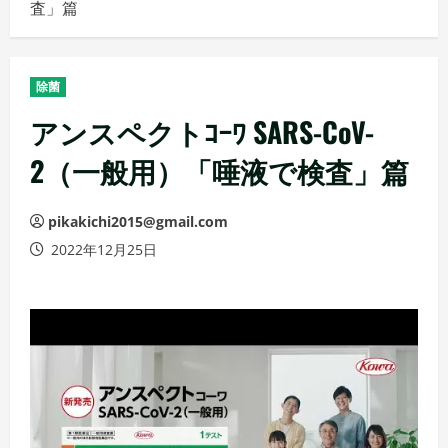
査」篇
メ
ニ
ュ
除菌
ー
アンスペクトｺｰﾜ SARS-CoV-
2（一般用）「唾液で検査」篇
pikakichi2015@gmail.com
2022年12月25日