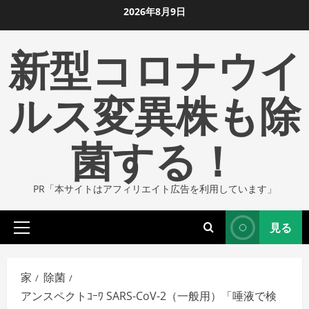
コ
2026年8月9日
ン
新型コロナウイ
テ
ン
ツ
ルス変異株も除
に
ス
菌する！
キ
ッ
プ
PR「本サイトはアフィリエイト広告を利用しています」
し
ま
見る
す
プ
ラ
イ
家
除菌
マ
アンスペクトｺｰﾜ SARS-CoV-2（一般用）「唾液で検
リ