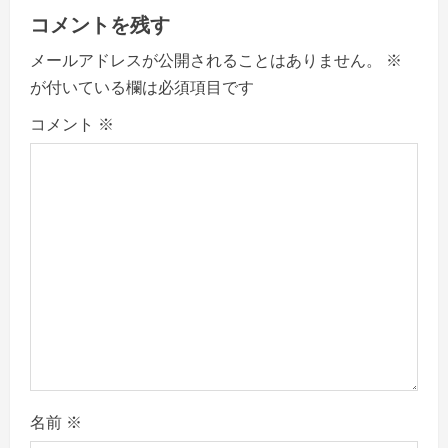
v
コメントを残す
i
メールアドレスが公開されることはありません。
※
g
が付いている欄は必須項目です
a
コメント
※
t
i
o
n
名前
※