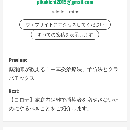
pikakichi2015@gmail.com
Administrator
ウェブサイトにアクセスしてください
すべての投稿を表示します
P
Previous:
o
薬剤師が教える！中耳炎治療法、予防法とクラ
バモックス
s
Next:
t
【コロナ】家庭内隔離で感染者を増やさないた
n
めにやるべきことをご紹介します。
a