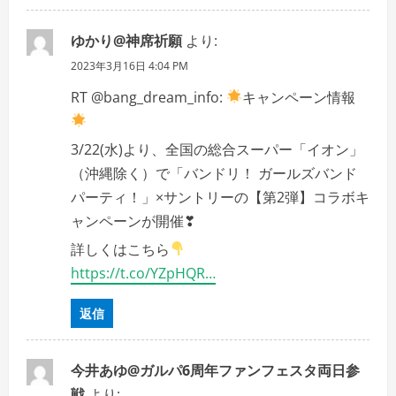
ゆかり@神席祈願
より:
2023年3月16日 4:04 PM
RT @bang_dream_info:
キャンペーン情報
3/22(水)より、全国の総合スーパー「イオン」
（沖縄除く）で「バンドリ！ ガールズバンド
パーティ！」×サントリーの【第2弾】コラボキ
ャンペーンが開催❣
詳しくはこちら
https://t.co/YZpHQR…
返信
今井あゆ@ガルパ6周年ファンフェスタ両日参
戦
より: