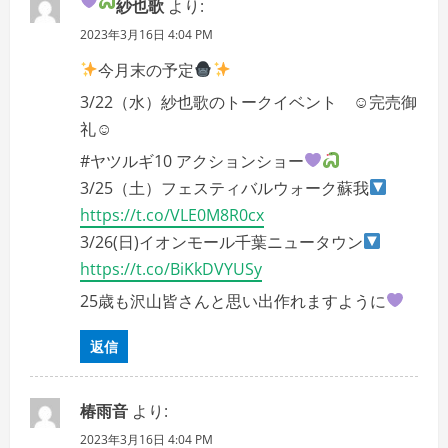
g
紗也歌
より:
2023年3月16日 4:04 PM
a
今月末の予定
t
3/22（水）紗也歌のトークイベント ☺︎完売御
i
礼☺︎
#ヤツルギ10 アクションショー
o
3/25（土）フェスティバルウォーク蘇我
n
https://t.co/VLE0M8R0cx
3/26(日)イオンモール千葉ニュータウン
https://t.co/BiKkDVYUSy
25歳も沢山皆さんと思い出作れますように
返信
椿雨音
より:
2023年3月16日 4:04 PM