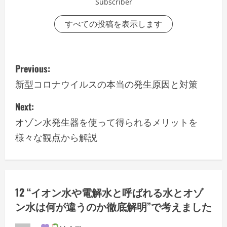
Subscriber
すべての投稿を表示します
P
Previous:
o
新型コロナウイルスの本当の発生原因と対策
s
Next:
オゾン水発生器を使って得られるメリットを
t
様々な観点から解説
n
a
v
12 “
イオン水や電解水と呼ばれる水とオゾ
ン水は何が違うのか徹底解明
”で考えました
i