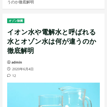
うのか徹底解明
メ
ニ
ュ
オゾン除菌
ー
イオン水や電解水と呼ばれる
水とオゾン水は何が違うのか
徹底解明
admin
2020年6月4日
12