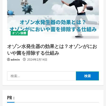
オゾン除菌
オゾン水発生器の効果とは？オゾンがにお
いや菌を排除する仕組み
admin
2024年2月14日
検
索:
PR :