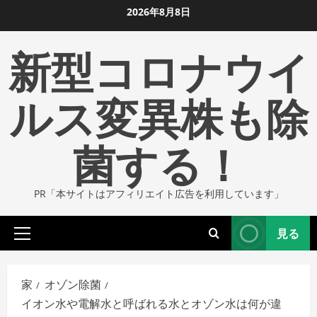
コ
2026年8月8日
ン
新型コロナウイ
テ
ン
ツ
ルス変異株も除
に
ス
菌する！
キ
ッ
プ
PR「本サイトはアフィリエイト広告を利用しています」
し
ま
見る
す
プ
ラ
イ
家
オゾン除菌
マ
イオン水や電解水と呼ばれる水とオゾン水は何が違
リ