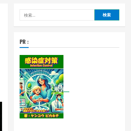
検
索:
PR :
っ