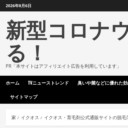
コ
2026年8月6日
ン
新型コロナ
テ
ン
ツ
る！
に
ス
キ
ッ
PR「本サイトはアフィリエイト広告を利用しています」
プ
し
ホーム
TVニューストレンド
臭いや菌などに優れた効
ま
す
サイトマップ
家
イクオス
イクオス・育毛剤公式通販サイトの脱毛