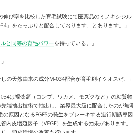
、髪の伸び率を比較した育毛試験にて医薬品のミノキシジル
034」をたっぷりと配合しております、とあります。」
ジルと同等の育毛パワー
を持っている。」
。」
しの天然由来の成分M-034配合が育毛剤イクオスだ。
034は褐藻類（コンブ、ワカメ、モズクなど）の粘質物
発の先端抽出技術で抽出し、業界最大級に配合したのが無
薄毛の原因となるFGF5の発生をブレーキする退行期誘導因
血管内皮増殖因子（VEGF）を生成する効果があります。
があり、頭皮環境の改善も行います。