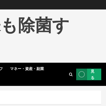
株も除菌す
フ
マネー・資産・副業
見
る