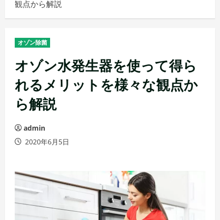
観点から解説
メ
ニ
ュ
オゾン除菌
ー
オゾン水発生器を使って得ら
れるメリットを様々な観点か
ら解説
admin
2020年6月5日