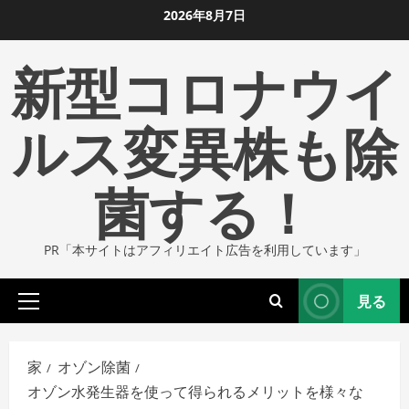
コ
2026年8月7日
ン
新型コロナウイ
テ
ン
ツ
ルス変異株も除
に
ス
菌する！
キ
ッ
プ
PR「本サイトはアフィリエイト広告を利用しています」
し
ま
見る
す
プ
ラ
イ
家
オゾン除菌
マ
オゾン水発生器を使って得られるメリットを様々な
リ