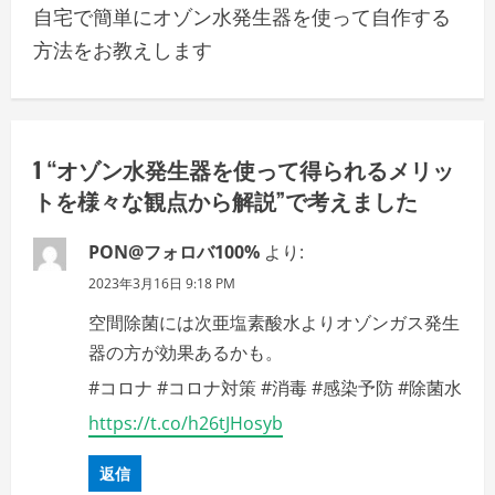
自宅で簡単にオゾン水発生器を使って自作する
n
方法をお教えします
a
v
1 “
オゾン水発生器を使って得られるメリッ
i
トを様々な観点から解説
”で考えました
g
PON@フォロバ100%
より:
a
2023年3月16日 9:18 PM
t
空間除菌には次亜塩素酸水よりオゾンガス発生
i
器の方が効果あるかも。
#コロナ #コロナ対策 #消毒 #感染予防 #除菌水
o
https://t.co/h26tJHosyb
n
返信