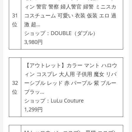
ィン 警官 警察 婦人警官 婦警 ミニスカ
31
コスチューム 可愛い 衣装 仮装 エロ 過
位
激 超…
ショップ：
DOUBLE（ダブル）
3,980円
【アウトレット】カラー マント ハロウ
ィン コスプレ 大人用 子供用 魔女 リバ
32
ーシブル レッド 赤 パープル 紫 ブルー
位
ブラッ…
ショップ：
LuLu Couture
1,299円