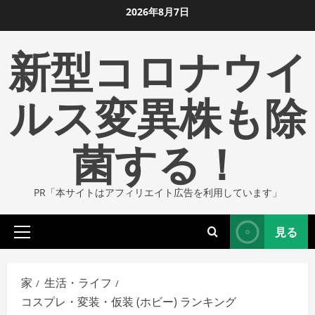
コ
2026年8月7日
ン
新型コロナウイ
テ
ン
ツ
ルス変異株も除
に
ス
菌する！
キ
ッ
プ
PR「本サイトはアフィリエイト広告を利用しています」
し
ま
見る
す
プ
ラ
イ
家
生活・ライフ
マ
コスプレ・変装・仮装 (ホビー) ランキング
リ