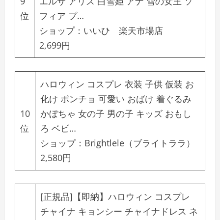
9
エルサ アリス 白雪姫 アナ 雪の女王 ソ
位
フィア プ…
ショップ：
いいひ 楽天市場店
2,699円
ハロウィン コスプレ 衣装 子供 仮装 お
化け ポンチョ 可愛い おばけ 着ぐるみ
10
かぼちゃ 女の子 男の子 キッズ おもし
位
ろ ベビ…
ショップ：
Brightlele（ブライトララ）
2,580円
[正規品]【即納】ハロウィン コスプレ
チャイナ キョンシー チャイナドレス ネ