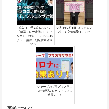
感染症・季節症について
令和4年2月1日_オミクロン
「新型コロナ時代のインフ
株って空気感染するの？
ルエンザ対策」（2020年10
月30日講演 地域密着健康
講座）
シャープのプラズマクラス
ター新型コロナウイルスに
効果あり！
著者について