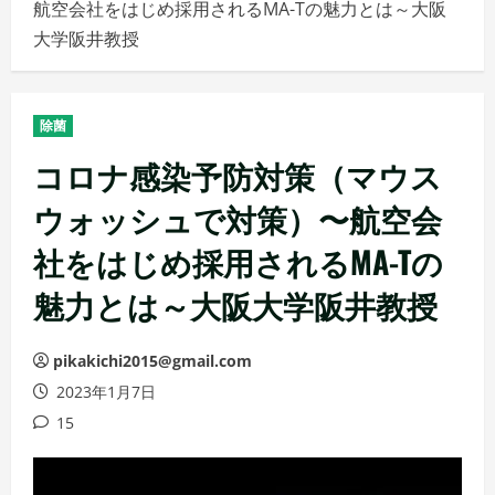
航空会社をはじめ採用されるMA-Tの魅力とは～大阪
メ
大学阪井教授
ニ
ュ
ー
除菌
コロナ感染予防対策（マウス
ウォッシュで対策）〜航空会
社をはじめ採用されるMA-Tの
魅力とは～大阪大学阪井教授
pikakichi2015@gmail.com
2023年1月7日
15