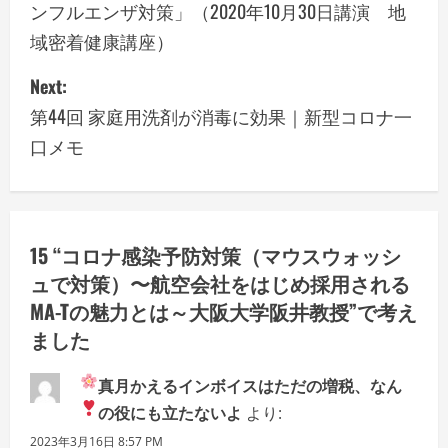
ンフルエンザ対策」（2020年10月30日講演 地
s
域密着健康講座）
t
Next:
n
第44回 家庭用洗剤が消毒に効果｜新型コロナ一
a
口メモ
v
i
15 “
コロナ感染予防対策（マウスウォッシ
g
ュで対策）〜航空会社をはじめ採用される
a
MA-Tの魅力とは～大阪大学阪井教授
”で考え
ました
t
真月かえる
インボイスはただの増税、なん
i
の役にも立たないよ
より:
o
2023年3月16日 8:57 PM