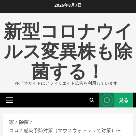
コ
2026年8月7日
ン
新型コロナウイ
テ
ン
ツ
ルス変異株も除
に
ス
菌する！
キ
ッ
プ
PR「本サイトはアフィリエイト広告を利用しています」
し
ま
見る
す
プ
ラ
イ
家
除菌
マ
コロナ感染予防対策（マウスウォッシュで対策）〜
リ