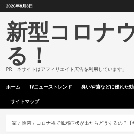
コ
2026年8月8日
ン
新型コロナ
テ
ン
ツ
る！
に
ス
キ
ッ
PR「本サイトはアフィリエイト広告を利用しています」
プ
し
ホーム
TVニューストレンド
臭いや菌などに優れた効
ま
す
サイトマップ
家
除菌
コロナ禍で風邪症状が出たらどうするの？【