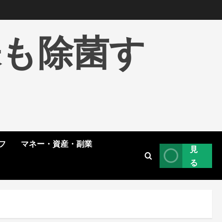
株も除菌す
フ
マネー・資産・副業
見
る