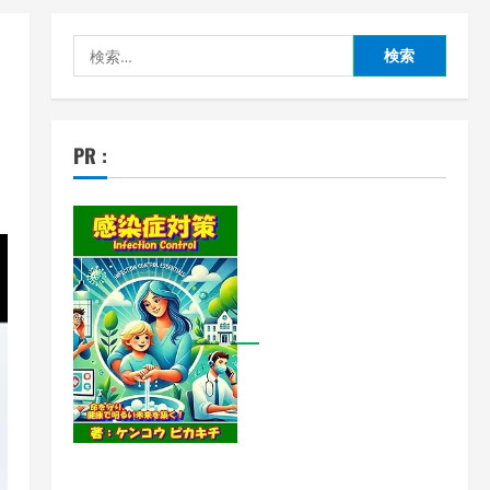
検
索:
PR :