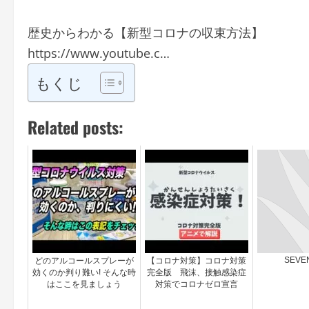
歴史からわかる【新型コロナの収束方法】
https://www.youtube.c…
もくじ
Related posts:
SEVE
どのアルコールスプレーが
【コロナ対策】コロナ対策
効くのか判り難い! そんな時
完全版 飛沫、接触感染症
はここを見ましょう
対策でコロナゼロ宣言