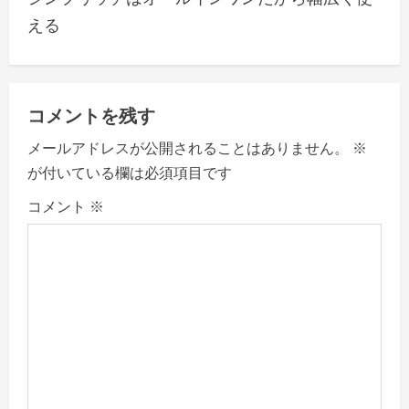
t
える
n
a
v
コメントを残す
メールアドレスが公開されることはありません。
※
i
が付いている欄は必須項目です
g
コメント
※
a
t
i
o
n