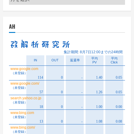
ー
カ
イ
AH
ブ