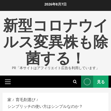
コ
2026年8月7日
ン
新型コロナウイ
テ
ン
ツ
ルス変異株も除
に
ス
菌する！
キ
ッ
プ
PR「本サイトはアフィリエイト広告を利用しています」
し
ま
見る
す
プ
ラ
イ
家
育毛剤選び
マ
シンプリッチの使い方はシンプルなのか？
リ