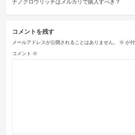
ナノグロウリッチはメルカリで購入すべき？
o
s
t
コメントを残す
n
メールアドレスが公開されることはありません。
※
が付
a
コメント
※
v
i
g
a
t
i