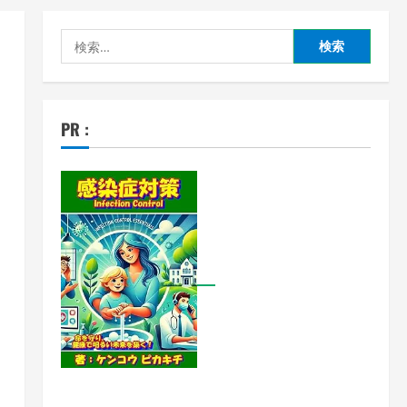
検
索:
PR :