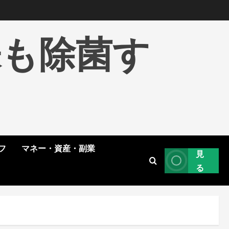
株も除菌す
フ
マネー・資産・副業
見
る