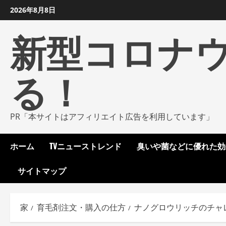
コ
2026年8月8日
ン
新型コロナ
テ
ン
ツ
る！
に
ス
キ
ッ
PR「本サイトはアフィリエイト広告を利用しています」
プ
し
ホーム
TVニューストレンド
臭いや菌などに優れた効
ま
す
サイトマップ
家
育毛剤注文・購入の仕方
ナノグロウリッチのチャ