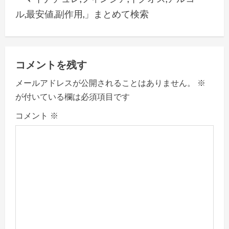
t
ル,最安値,副作用,」まとめて検索
n
a
v
コメントを残す
メールアドレスが公開されることはありません。
※
i
が付いている欄は必須項目です
g
コメント
※
a
t
i
o
n