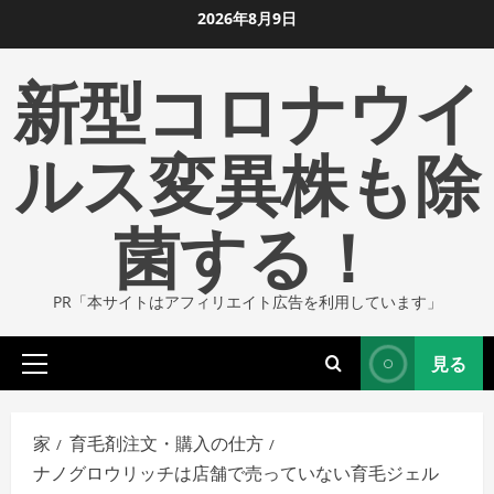
コ
2026年8月9日
ン
新型コロナウイ
テ
ン
ツ
ルス変異株も除
に
ス
菌する！
キ
ッ
プ
PR「本サイトはアフィリエイト広告を利用しています」
し
ま
見る
す
プ
ラ
イ
家
育毛剤注文・購入の仕方
マ
ナノグロウリッチは店舗で売っていない育毛ジェル
リ