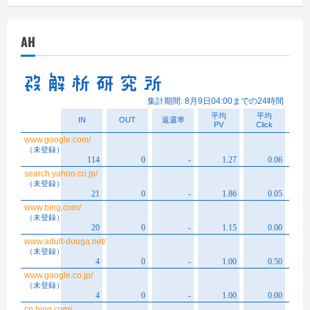
カ
イ
AH
ブ