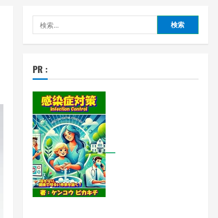
検
索:
PR :