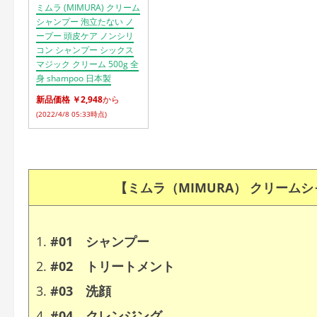
ミムラ (MIMURA) クリーム
シャンプー 泡立たない ノ
ープー 頭皮ケア ノンシリ
コン シャンプー シックス
マジック クリーム 500g 全
身 shampoo 日本製
新品価格 ￥2,948
から
(2022/4/8 05:33時点)
【ミムラ（MIMURA） クリームシ
#01 シャンプー
#02 トリートメント
#03 洗顔
#04 クレンジング