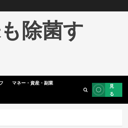
株も除菌す
フ
マネー・資産・副業
見
る