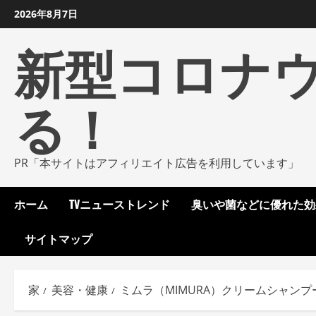
コ
2026年8月7日
ン
新型コロナ
テ
ン
ツ
る！
に
ス
キ
ッ
PR「本サイトはアフィリエイト広告を利用しています」
プ
し
ホーム
TVニューストレンド
臭いや菌などに優れた効
ま
す
サイトマップ
家
美容・健康
ミムラ（MIMURA）クリームシャン