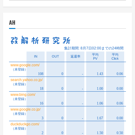
ー
カ
イ
AH
ブ