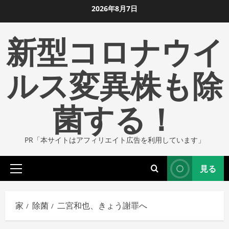
コ
2026年8月7日
ン
新型コロナウイ
テ
ン
ツ
ルス変異株も除
に
ス
菌する！
キ
ッ
プ
PR「本サイトはアフィリエイト広告を利用しています」
し
ま
見る
す
プ
ラ
イ
家
除菌
二宮和也、きょう謝罪へ
マ
リ