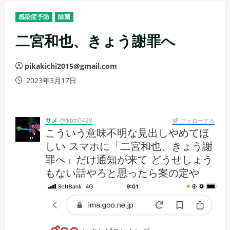
メ
感染症予防
除菌
ニ
ュ
二宮和也、きょう謝罪へ
ー
pikakichi2015@gmail.com
2023年3月17日
サメ
@tkbts0428
フォローする
こういう意味不明な見出しやめてほ
しい スマホに「二宮和也、きょう謝
罪へ」だけ通知が来て どうせしょう
もない話やろと思ったら案の定や