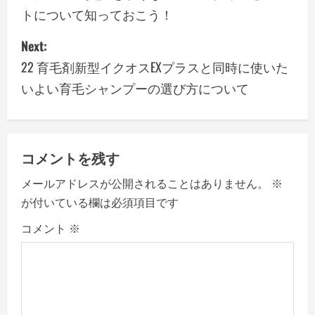
トについて知っておこう！
s
Next:
t
22 育毛剤新型イクオスEXプラスと同時に使いた
n
いよい育毛シャンプーの選び方について
a
v
コメントを残す
i
メールアドレスが公開されることはありません。
※
g
が付いている欄は必須項目です
a
コメント
※
t
i