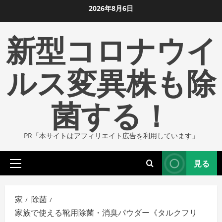
コ
2026年8月6日
ン
新型コロナウイ
テ
ン
ツ
ルス変異株も除
に
ス
菌する！
キ
ッ
プ
PR「本サイトはアフィリエイト広告を利用しています」
し
ま
見る
す
プ
ラ
イ
家
除菌
マ
家族で使える靴用除菌・消臭パウダー《タルクフリ
リ