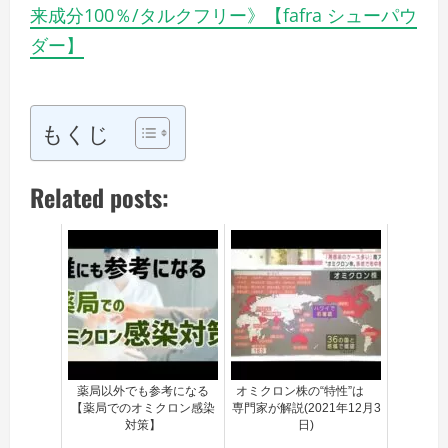
来成分100％/タルクフリー》【fafra シューパウ
ダー】
もくじ
Related posts:
薬局以外でも参考になる
オミクロン株の“特性”は
【薬局でのオミクロン感染
専門家が解説(2021年12月3
対策】
日)