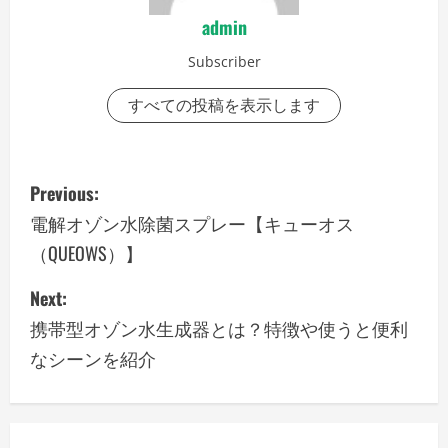
admin
Subscriber
すべての投稿を表示します
P
Previous:
o
電解オゾン水除菌スプレー【キューオス
（QUEOWS）】
s
Next:
t
携帯型オゾン水生成器とは？特徴や使うと便利
n
なシーンを紹介
a
v