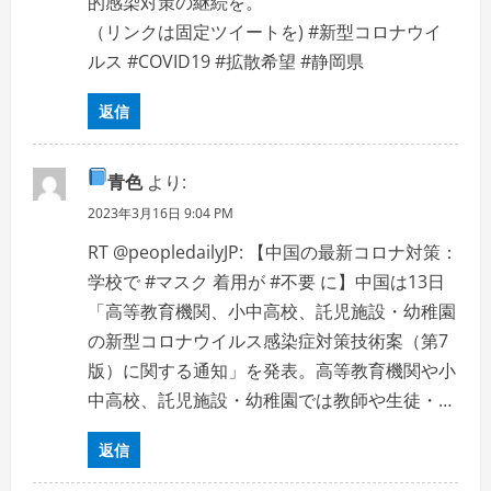
的感染対策の継続を。
n
（リンクは固定ツイートを) #新型コロナウイ
ルス #COVID19 #拡散希望 #静岡県
返信
青色
より:
2023年3月16日 9:04 PM
RT @peopledailyJP: 【中国の最新コロナ対策：
学校で #マスク 着用が #不要 に】中国は13日
「高等教育機関、小中高校、託児施設・幼稚園
の新型コロナウイルス感染症対策技術案（第7
版）に関する通知」を発表。高等教育機関や小
中高校、託児施設・幼稚園では教師や生徒・…
返信