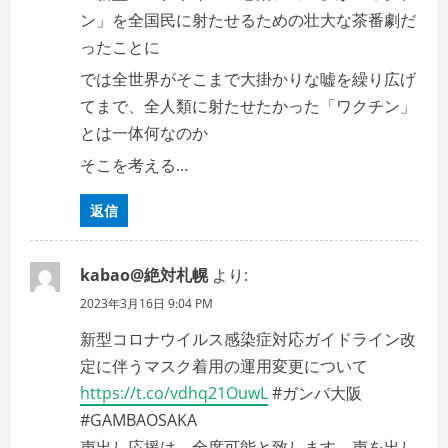
ン」を全国民に射たせるための壮大な茶番劇だ
ったことに
では全世界がそこまで大掛かりな嘘を繰り広げ
てまで、全人類に射たせたかった「ワクチン」
とは一体何なのか
そこを考える…
返信
kabao@絶対札幌
より:
2023年3月16日 9:04 PM
新型コロナウイルス感染症対応ガイドライン改
定に伴うマスク着用の運用変更について
https://t.co/vdhq21OuwL
#ガンバ大阪
#GAMBAOSAKA
声出し応援は、全席可能と致します。声を出し