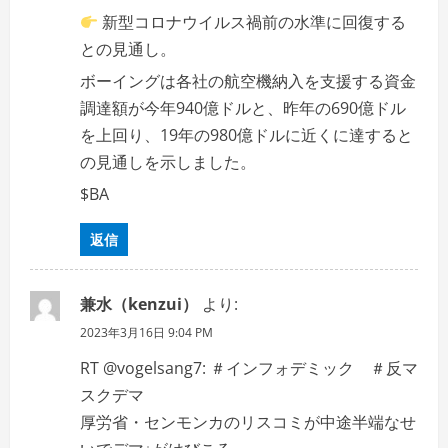
新型コロナウイルス禍前の水準に回復する
との見通し。
ボーイングは各社の航空機納入を支援する資金
調達額が今年940億ドルと、昨年の690億ドル
を上回り、19年の980億ドルに近くに達すると
の見通しを示しました。
$BA
返信
兼水（kenzui）
より:
2023年3月16日 9:04 PM
RT @vogelsang7: ＃インフォデミック ＃反マ
スクデマ
厚労省・センモンカのリスコミが中途半端なせ