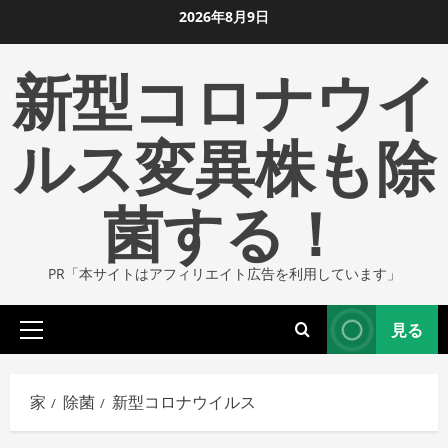
コ
2026年8月9日
ン
新型コロナウイ
テ
ン
ツ
ルス変異株も除
に
ス
菌する！
キ
ッ
プ
PR「本サイトはアフィリエイト広告を利用しています」
し
ま
見る
す
プ
ラ
イ
家
除菌
新型コロナウイルス
マ
リ