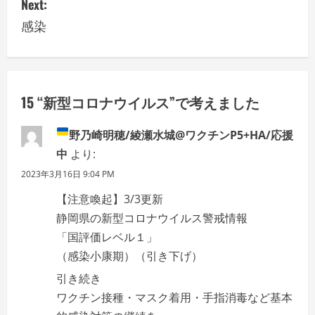
s
Next:
感染
t
n
a
15 “
新型コロナウイルス
”で考えました
v
野乃崎明穂/綾瀬水城@ワクチンP5+HA/
応援
i
中
より:
g
2023年3月16日 9:04 PM
【注意喚起】3/3更新
a
静岡県の新型コロナウイルス警戒情報
t
「国評価レベル１」
（感染小康期）（引き下げ）
i
引き続き
o
ワクチン接種・マスク着用・手指消毒など基本