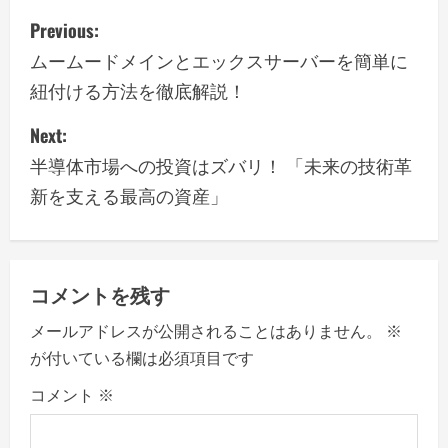
P
Previous:
o
ムームードメインとエックスサーバーを簡単に
紐付ける方法を徹底解説！
s
Next:
t
半導体市場への投資はズバリ！ 「未来の技術革
n
新を支える最高の資産」
a
v
コメントを残す
i
メールアドレスが公開されることはありません。
※
g
が付いている欄は必須項目です
a
コメント
※
t