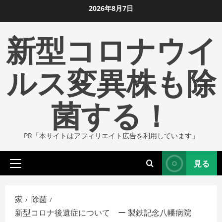
コ
2026年8月7日
ン
新型コロナウイ
テ
ン
ツ
ルス変異株も除
に
ス
菌する！
キ
ッ
プ
PR「本サイトはアフィリエイト広告を利用しています」
し
ま
見る
す
プ
ラ
イ
家
除菌
マ
新型コロナ後遺症について ー 製鉄記念八幡病院
リ