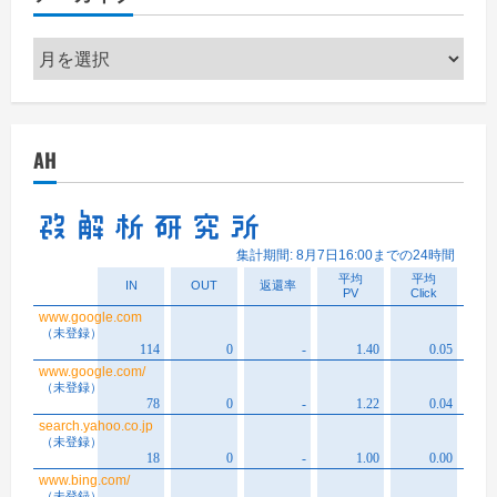
ア
ー
カ
イ
AH
ブ