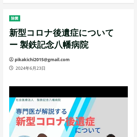
メ
ニ
除菌
ュ
ー
新型コロナ後遺症について
ー 製鉄記念八幡病院
pikakichi2015@gmail.com
2024年6月23日