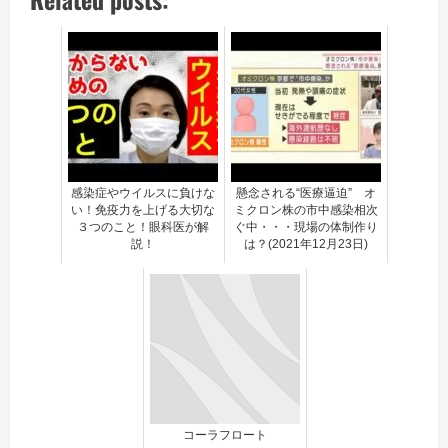
感染症やウイルスに負けな
懸念される“医療逼迫” オ
い！免疫力を上げる大切な
ミクロン株の市中感染相次
３つのこと！眼科医が解
ぐ中・・・現場の体制作り
説！
は？(2021年12月23日)
コーラフロート