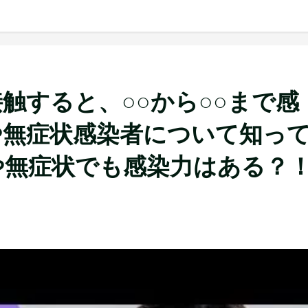
触すると、○○から○○まで感
や無症状感染者について知っ
や無症状でも感染力はある？