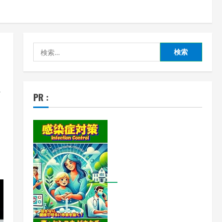
検
索:
て
PR :
！