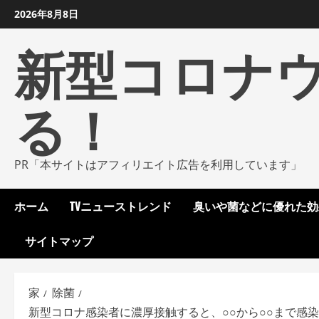
コ
2026年8月8日
ン
新型コロナ
テ
ン
ツ
る！
に
ス
キ
ッ
PR「本サイトはアフィリエイト広告を利用しています」
プ
し
ホーム
TVニューストレンド
臭いや菌などに優れた効
ま
す
サイトマップ
家
除菌
新型コロナ感染者に濃厚接触すると、○○から○○まで