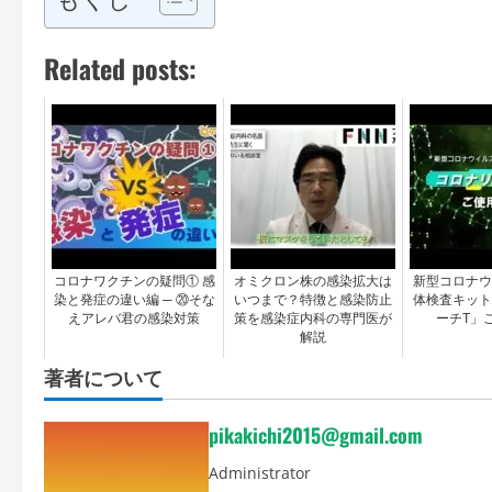
Related posts:
コロナワクチンの疑問① 感
オミクロン株の感染拡大は
新型コロナウ
染と発症の違い編 ─ ⑳そな
いつまで？特徴と感染防止
体検査キット
えアレバ君の感染対策
策を感染症内科の専門医が
ーチT」
解説
著者について
pikakichi2015@gmail.com
Administrator