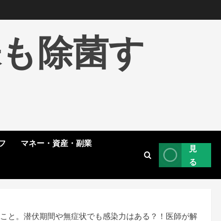
株も除菌す
フ
マネー・資産・副業
見
る
いこと。潜伏期間や無症状でも感染力はある？！医師が解