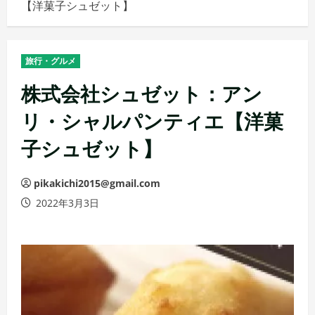
【洋菓子シュゼット】
メ
ニ
ュ
旅行・グルメ
ー
株式会社シュゼット：アン
リ・シャルパンティエ【洋菓
子シュゼット】
pikakichi2015@gmail.com
2022年3月3日