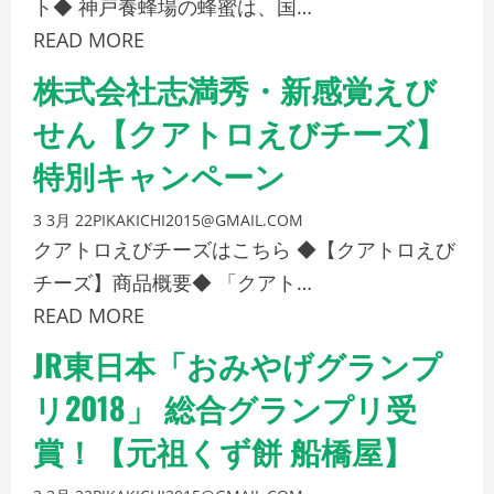
ト◆ 神戸養蜂場の蜂蜜は、国…
READ MORE
株式会社志満秀・新感覚えび
せん【クアトロえびチーズ】
特別キャンペーン
3 3月 22
PIKAKICHI2015@GMAIL.COM
クアトロえびチーズはこちら ◆【クアトロえび
チーズ】商品概要◆ 「クアト…
READ MORE
JR東日本「おみやげグランプ
リ2018」 総合グランプリ受
賞！【元祖くず餅 船橋屋】