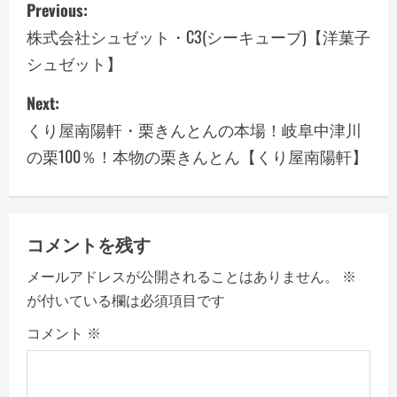
P
Previous:
o
株式会社シュゼット・C3(シーキューブ)【洋菓子
シュゼット】
s
Next:
t
くり屋南陽軒・栗きんとんの本場！岐阜中津川
n
の栗100％！本物の栗きんとん【くり屋南陽軒】
a
v
コメントを残す
i
メールアドレスが公開されることはありません。
※
g
が付いている欄は必須項目です
a
コメント
※
t