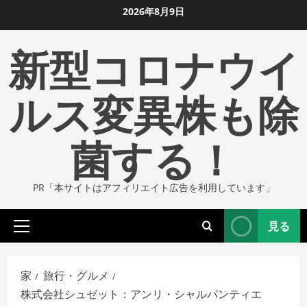
コ
2026年8月9日
ン
新型コロナウイ
テ
ン
ツ
ルス変異株も除
に
ス
菌する！
キ
ッ
プ
PR「本サイトはアフィリエイト広告を利用しています」
し
ま
見る
す
プ
ラ
イ
家
旅行・グルメ
マ
株式会社シュゼット：アンリ・シャルパンティエ
リ